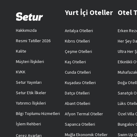
Yurt İçi Oteller
Otel 
Hakkımızda
Antalya Otelleri
Erken Reze
Resmi Tatiller 2026
Kıbrıs Otelleri
Her Şey Da
Kalite
Çeşme Otelleri
Ultra Her Ş
Müşteri İlişkileri
Kaş Otelleri
Etkinlikli O
KVKK
Cunda Otelleri
Muhafazak
Setur Yayınları
Kuşadası Otelleri
Doğa Otell
Setur Etik İlkeler
Datça Otelleri
Sanatçılı O
Yatırımcı İlişkileri
Abant Otelleri
Lüks Otell
Bilgi Toplumu Hizmetleri
Afyon Termal Oteller
Özel Villa
İşlem Rehberi
Sapanca Otelleri
Bungalov O
Muğla Ekonomik Oteller
Swim Up O
Çerez Ayarları