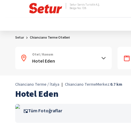
Setur Servis Turistik A.Ş.
Belge No: 728
Setur
Chianciano Terme Otelleri
Otel / Konum
Chianciano Terme / İtalya
|
Chianciano Terme
Merkez:
0.7
km
Hotel Eden
Tüm Fotoğraflar