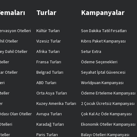
Temaları
Turlar
Kampanyalar
rvasyon Otelleri
Kültür Turları
Son Dakika Tatil Fırsatları
hil Oteller
Vizesiz Turlar
Kıbrıs Paket Kampanyası
ey Dahil Oteller
Afrika Turları
Setur Extra
teller
Fransa Turları
Ödeme Seçenekleri
ar Oteller
Belgrad Turları
Seyahat İptal Güvencesi
eri
ABD Turları
Worldpuan Kampanyası
teller
Orta Asya Turları
Ödeme Erteleme Kampanyası
er
Kuzey Amerika Turları
2 Çocuk Ücretsiz Kampanyası
 Odası Olan Oteller
Avrupa Turları
Çok Kal Az Öde Kampanyası
telleri
Karadağ Turları
Ekonomik Oteller Kampanyası
teller
Paris Turları
Balayı Otelleri Kampanyası