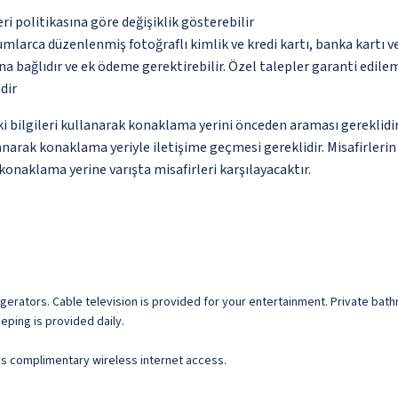
eri politikasına göre değişiklik gösterebilir
umlarca düzenlenmiş fotoğraflı kimlik ve kredi kartı, banka kartı v
na bağlıdır ve ek ödeme gerektirebilir. Özel talepler garanti edile
dir
ki bilgileri kullanarak konaklama yerini önceden araması gereklid
anarak konaklama yeriyle iletişime geçmesi gereklidir. Misafirleri
konaklama yerine varışta misafirleri karşılayacaktır.
gerators. Cable television is provided for your entertainment. Private bat
ping is provided daily.
as complimentary wireless internet access.