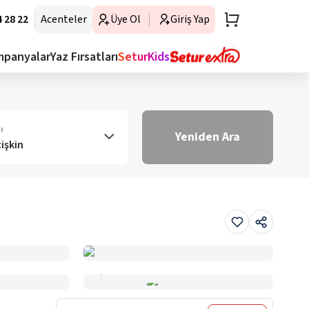
 28 22
Acenteler
Üye Ol
Giriş Yap
mpanyalar
Yaz Fırsatları
SeturKids
ı
Yeniden Ara
tişkin
Haritada Gör