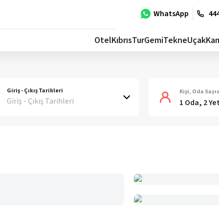
WhatsApp
444
Otel
Kıbrıs
Tur
Gemi
Tekne
Uçak
Ka
Giriş - Çıkış Tarihleri
Kişi, Oda Sayıs
Giriş - Çıkış Tarihleri
1 Oda, 2 Ye