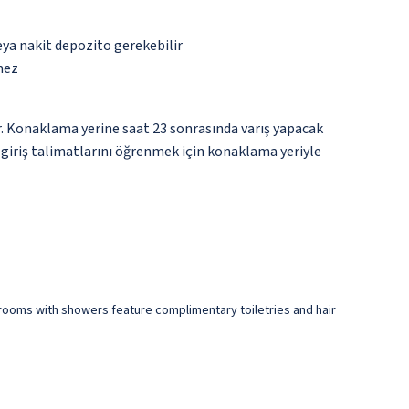
eya nakit depozito gerekebilir
mez
ir. Konaklama yerine saat 23 sonrasında varış yapacak
n giriş talimatlarını öğrenmek için konaklama yeriyle
hrooms with showers feature complimentary toiletries and hair