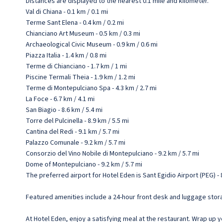
Distances are displayed to the nearest 0.1 mile and kilometer.
Val di Chiana - 0.1 km / 0.1 mi
Terme Sant Elena - 0.4 km / 0.2 mi
Chianciano Art Museum - 0.5 km / 0.3 mi
Archaeological Civic Museum - 0.9 km / 0.6 mi
Piazza Italia - 1.4 km / 0.8 mi
Terme di Chianciano - 1.7 km / 1 mi
Piscine Termali Theia - 1.9 km / 1.2 mi
Terme di Montepulciano Spa - 4.3 km / 2.7 mi
La Foce - 6.7 km / 4.1 mi
San Biagio - 8.6 km / 5.4 mi
Torre del Pulcinella - 8.9 km / 5.5 mi
Cantina del Redi - 9.1 km / 5.7 mi
Palazzo Comunale - 9.2 km / 5.7 mi
Consorzio del Vino Nobile di Montepulciano - 9.2 km / 5.7 mi
Dome of Montepulciano - 9.2 km / 5.7 mi
The preferred airport for Hotel Eden is Sant Egidio Airport (PEG) - 
Featured amenities include a 24-hour front desk and luggage stor
At Hotel Eden, enjoy a satisfying meal at the restaurant. Wrap up y