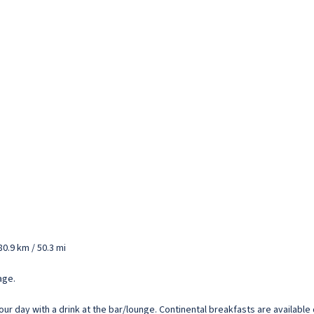
80.9 km / 50.3 mi
age.
our day with a drink at the bar/lounge. Continental breakfasts are available 