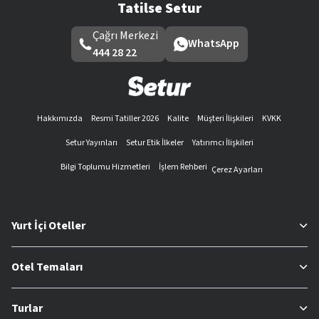
Tatilse Setur
Çağrı Merkezi
WhatsApp
444 28 22
Hakkımızda
Resmi Tatiller 2026
Kalite
Müşteri İlişkileri
KVKK
Setur Yayınları
Setur Etik İlkeler
Yatırımcı İlişkileri
Bilgi Toplumu Hizmetleri
İşlem Rehberi
Çerez Ayarları
Yurt İçi Oteller
Otel Temaları
Turlar