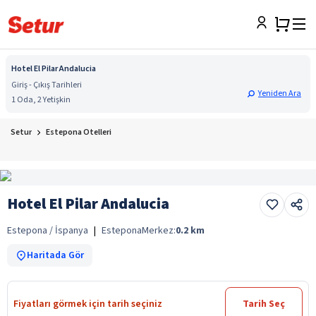
Hotel El Pilar Andalucia
Giriş - Çıkış Tarihleri
Yeniden Ara
1 Oda, 2 Yetişkin
Setur
Estepona Otelleri
Hotel El Pilar Andalucia
Estepona / İspanya
|
Estepona
Merkez:
0.2
km
Haritada Gör
Fiyatları görmek için tarih seçiniz
Tarih Seç