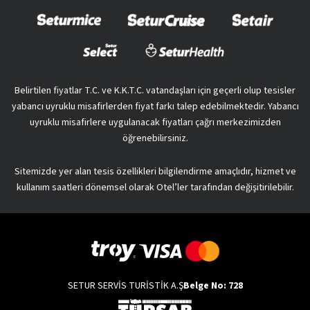
Belirtilen fiyatlar T.C. ve K.K.T.C. vatandaşları için geçerli olup tesisler
yabancı uyruklu misafirlerden fiyat farkı talep edebilmektedir. Yabancı
uyruklu misafirlere uygulanacak fiyatları çağrı merkezimizden
öğrenebilirsiniz.
Sitemizde yer alan tesis özellikleri bilgilendirme amaçlıdır, hizmet ve
kullanım saatleri dönemsel olarak Otel’ler tarafından değişitirilebilir.
SETUR SERVİS TURİSTİK A.Ş
Belge No: 728