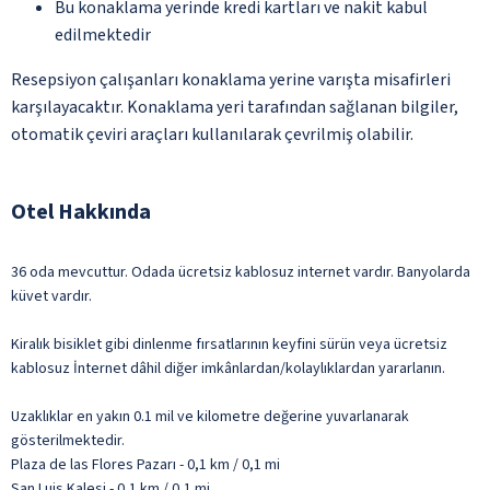
Bu konaklama yerinde kredi kartları ve nakit kabul
edilmektedir
Resepsiyon çalışanları konaklama yerine varışta misafirleri
karşılayacaktır. Konaklama yeri tarafından sağlanan bilgiler,
otomatik çeviri araçları kullanılarak çevrilmiş olabilir.
Otel Hakkında
36 oda mevcuttur. Odada ücretsiz kablosuz internet vardır. Banyolarda
küvet vardır.
Kiralık bisiklet gibi dinlenme fırsatlarının keyfini sürün veya ücretsiz
kablosuz İnternet dâhil diğer imkânlardan/kolaylıklardan yararlanın.
Uzaklıklar en yakın 0.1 mil ve kilometre değerine yuvarlanarak
gösterilmektedir.
Plaza de las Flores Pazarı - 0,1 km / 0,1 mi
San Luis Kalesi - 0,1 km / 0,1 mi