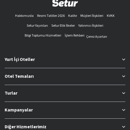
Hakkımızda
Resmi Tatiller 2026
Kalite
Müşteri İlişkileri
KVKK
Setur Yayınları
Setur Etik İlkeler
Yatırımcı İlişkileri
Bilgi Toplumu Hizmetleri
İşlem Rehberi
Çerez Ayarları
Yurt İçi Oteller
Otel Temaları
Turlar
Kampanyalar
Diğer Hizmetlerimiz