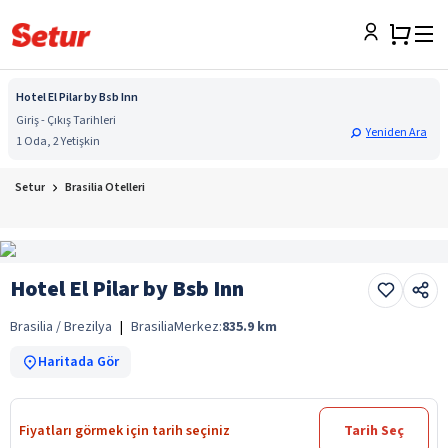
Hotel El Pilar by Bsb Inn
Giriş - Çıkış Tarihleri
Yeniden Ara
1 Oda, 2 Yetişkin
Setur
Brasilia Otelleri
Hotel El Pilar by Bsb Inn
Brasilia / Brezilya
|
Brasilia
Merkez:
835.9
km
Haritada Gör
Fiyatları görmek için tarih seçiniz
Tarih Seç