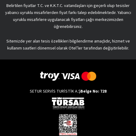
Belirtilen fiyatlar T.C. ve K.K.T.C. vatandaşları için geçerli olup tesisler
yabancı uyruklu misafirlerden fiyat farkı talep edebilmektedir. Yabancı
uyruklu misafirlere uygulanacak fiyatları çağrı merkezimizden
öğrenebilirsiniz.
Sitemizde yer alan tesis özellikleri bilgilendirme amaçlıdır, hizmet ve
kullanım saatleri dönemsel olarak Otel’ler tarafından değişitirilebilir.
SETUR SERVİS TURİSTİK A.Ş
Belge No: 728