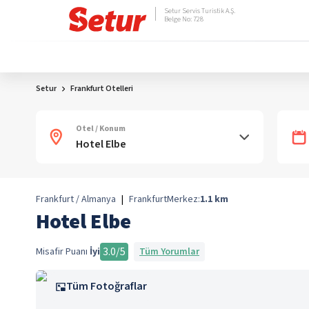
Setur Servis Turistik A.Ş.
Belge No: 728
Setur
Frankfurt Otelleri
Otel / Konum
Frankfurt / Almanya
|
Frankfurt
Merkez:
1.1
km
Hotel Elbe
3.0
/5
Misafir Puanı
İyi
Tüm Yorumlar
Tüm Fotoğraflar