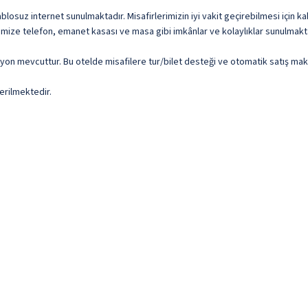
osuz internet sunulmaktadır. Misafirlerimizin iyi vakit geçirebilmesi için kab
imize telefon, emanet kasası ve masa gibi imkânlar ve kolaylıklar sunulmakt
izyon mevcuttur. Bu otelde misafilere tur/bilet desteği ve otomatik satış mak
erilmektedir.