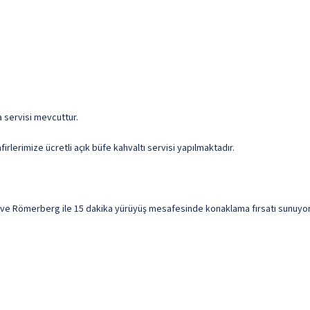
ma servisi mevcuttur.
irlerimize ücretli açık büfe kahvaltı servisi yapılmaktadır.
 ve Römerberg ile 15 dakika yürüyüş mesafesinde konaklama fırsatı sunuyor. B