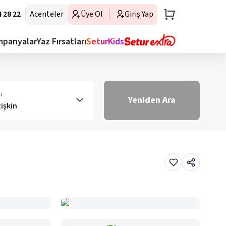
 28 22
Acenteler
Üye Ol
Giriş Yap
mpanyalar
Yaz Fırsatları
SeturKids
ı
Yeniden Ara
tişkin
Haritada Gör