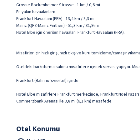
Grosse Bockenheimer Strasse - 1 km / 0,6 mi
En yakın havaalanları:
Frankfurt Havaalanı (FRA) - 13,4 km / 8,3 mi
Mainz (QFZ-Mainz Finthen) - 51,3 km / 31,9 mi
Hotel Elbe için önerilen havaalanı Frankfurt Havaalanı (FRA).
Misafirler için hızlı giriş, hızlı çıkış ve kuru temizleme/çamaşır yıka
Oteldeki bar/oturma salonu misafirlere içecek servisi yapıyor. Misaf
Frankfurt (Bahnhofsviertel) içinde
Hotel Elbe misafirlere Frankfurt merkezinde, Frankfurt Noel Pazarı
Commerzbank Arenası ile 3,8 mi (6,1 km) mesafede.
Otel Konumu