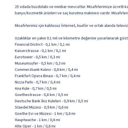
25 odada buzdolabı ve minibar mevcuttur. Misafirlerimize ücretli kabl
banyo/kozmetik ürünleri ve saç kurutma makinesi vardır. Misafirler
Misafirlerimiz için kablosuz İnternet, kuaför ve ortak alanda telev
Uzaklıklar en yakın 0.1 mil ve kilometre değerine yuvarlanarak göst
Financial District - 0,1 km / 0,1 mi
Kaiserstrasse - 0,1 km / 0,1 mi
Eurotower - 0,5 km / 0,3 mi
Museumsufer - 0,5 km / 0,3 mi
Commerzbank Kulesi - 0,6 km / 0,4 mi
Frankfurt Opera Binası - 0,7 km / 0,4 mi
Nizza Parkı - 0,7 km / 0,4 mi
Ana Kule - 0,7 km / 0,5 mi
Goethestrasse - 0,8 km / 0,5 mi
Deutsche Bank İkiz Kuleleri - 0,9 km / 0,5 mi
Staedel Müzesi - 0,9 km / 0,6 mi
Goethe Evi ve Müzesi - 1 km / 0,6 mi
Hauptwache - 1 km / 0,6 mi
Alte Oper - 1 km / 0,6 mi