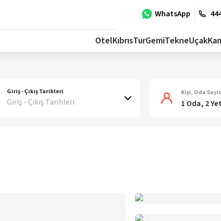
WhatsApp
444
Otel
Kıbrıs
Tur
Gemi
Tekne
Uçak
Ka
Giriş - Çıkış Tarihleri
Kişi, Oda Sayıs
Giriş - Çıkış Tarihleri
1 Oda, 2 Ye