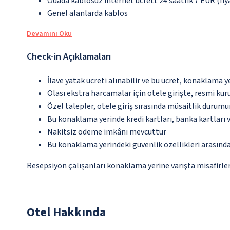
Odada kablosuz internet ücreti: 24 saatlik 7 EUR (fiya
Genel alanlarda kablos
Devamını Oku
Check-in Açıklamaları
İlave yatak ücreti alınabilir ve bu ücret, konaklama y
Olası ekstra harcamalar için otele girişte, resmi kur
Özel talepler, otele giriş sırasında müsaitlik durumu
Bu konaklama yerinde kredi kartları, banka kartları 
Nakitsiz ödeme imkânı mevcuttur
Bu konaklama yerindeki güvenlik özellikleri arasın
Resepsiyon çalışanları konaklama yerine varışta misafirleri
Otel Hakkında