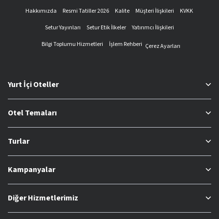
Hakkımızda
Resmi Tatiller 2026
Kalite
Müşteri İlişkileri
KVKK
Setur Yayınları
Setur Etik İlkeler
Yatırımcı İlişkileri
Bilgi Toplumu Hizmetleri
İşlem Rehberi
Çerez Ayarları
Yurt İçi Oteller
Otel Temaları
Turlar
Kampanyalar
Diğer Hizmetlerimiz