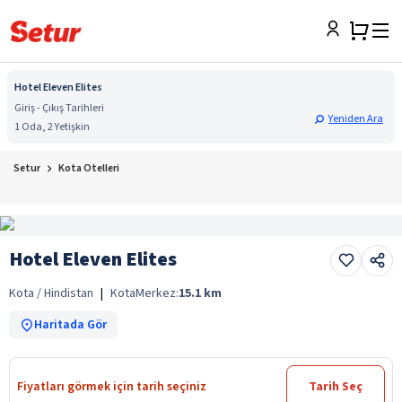
Hotel Eleven Elites
Giriş - Çıkış Tarihleri
Yeniden Ara
1 Oda, 2 Yetişkin
Setur
Kota Otelleri
Hotel Eleven Elites
Kota / Hindistan
|
Kota
Merkez:
15.1
km
Haritada Gör
Fiyatları görmek için tarih seçiniz
Tarih Seç