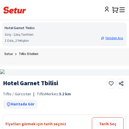
Hotel Garnet Tbilisi
Giriş - Çıkış Tarihleri
Yeniden Ara
1 Oda, 2 Yetişkin
Setur
Tiflis Otelleri
Hotel Garnet Tbilisi
Tiflis / Gürcistan
|
Tiflis
Merkez:
3.2
km
Haritada Gör
Fiyatları görmek için tarih seçiniz
Tarih Seç