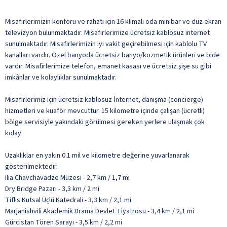
Misafirlerimizin konforu ve rahatı için 16 klimalı oda minibar ve düz ekran
televizyon bulunmaktadır. Misafirlerimize ücretsiz kablosuz internet
sunulmaktadır. Misafirlerimizin iyi vakit geçirebilmesi için kablolu TV
kanalları vardır. Özel banyoda ücretsiz banyo/kozmetik ürünleri ve bide
vardır. Misafirlerimize telefon, emanet kasası ve ücretsiz şişe su gibi
imkânlar ve kolaylıklar sunulmaktadır.
Misafirlerimiz için ücretsiz kablosuz İnternet, danışma (concierge)
hizmetleri ve kuaför mevcuttur. 15 kilometre içinde çalışan (ücretli)
bölge servisiyle yakındaki görülmesi gereken yerlere ulaşmak çok
kolay.
Uzaklıklar en yakın 0.1 mil ve kilometre değerine yuvarlanarak
gösterilmektedir.
Ilia Chavchavadze Müzesi - 2,7 km / 1,7 mi
Dry Bridge Pazarı - 3,3 km / 2 mi
Tiflis Kutsal Üçlü Katedrali - 3,3 km / 2,1 mi
Marjanishvili Akademik Drama Devlet Tiyatrosu - 3,4 km / 2,1 mi
Gürcistan Tören Sarayı - 3,5 km / 2,2 mi