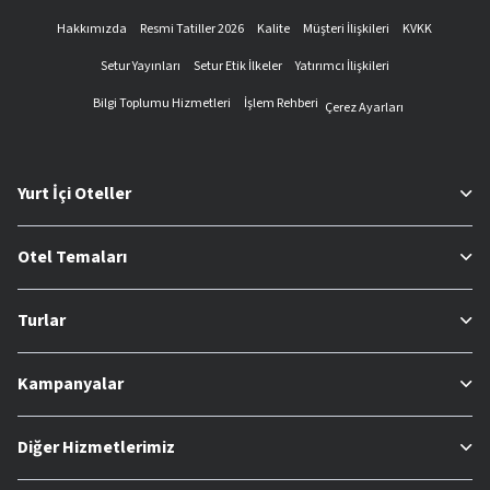
Hakkımızda
Resmi Tatiller 2026
Kalite
Müşteri İlişkileri
KVKK
Setur Yayınları
Setur Etik İlkeler
Yatırımcı İlişkileri
Bilgi Toplumu Hizmetleri
İşlem Rehberi
Çerez Ayarları
Yurt İçi Oteller
Otel Temaları
Turlar
Kampanyalar
Diğer Hizmetlerimiz