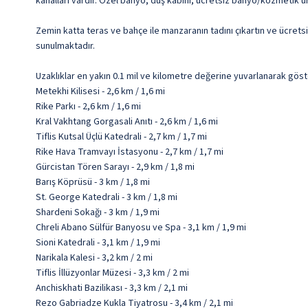
kanalları vardır. Özel banyo, duş kabini, ücretsiz banyo/kozmetik ü
Zemin katta teras ve bahçe ile manzaranın tadını çıkartın ve ücrets
sunulmaktadır.
Uzaklıklar en yakın 0.1 mil ve kilometre değerine yuvarlanarak göst
Metekhi Kilisesi - 2,6 km / 1,6 mi
Rike Parkı - 2,6 km / 1,6 mi
Kral Vakhtang Gorgasali Anıtı - 2,6 km / 1,6 mi
Tiflis Kutsal Üçlü Katedrali - 2,7 km / 1,7 mi
Rike Hava Tramvayı İstasyonu - 2,7 km / 1,7 mi
Gürcistan Tören Sarayı - 2,9 km / 1,8 mi
Barış Köprüsü - 3 km / 1,8 mi
St. George Katedrali - 3 km / 1,8 mi
Shardeni Sokağı - 3 km / 1,9 mi
Chreli Abano Sülfür Banyosu ve Spa - 3,1 km / 1,9 mi
Sioni Katedrali - 3,1 km / 1,9 mi
Narikala Kalesi - 3,2 km / 2 mi
Tiflis İllüzyonlar Müzesi - 3,3 km / 2 mi
Anchiskhati Bazilikası - 3,3 km / 2,1 mi
Rezo Gabriadze Kukla Tiyatrosu - 3,4 km / 2,1 mi