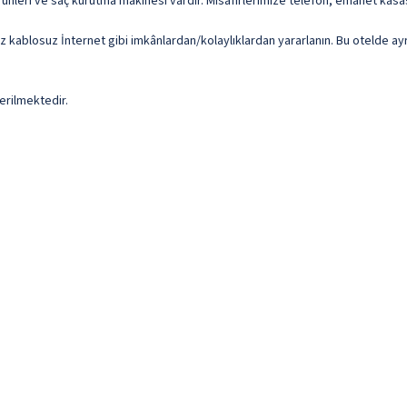
rünleri ve saç kurutma makinesi vardır. Misafirlerimize telefon, emanet kasas
iz kablosuz İnternet gibi imkânlardan/kolaylıklardan yararlanın. Bu otelde a
erilmektedir.