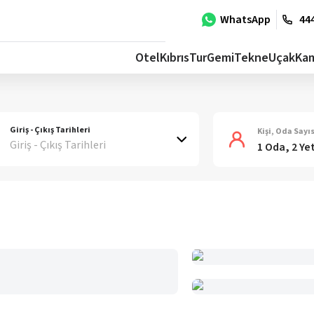
WhatsApp
444
Otel
Kıbrıs
Tur
Gemi
Tekne
Uçak
Ka
Giriş - Çıkış Tarihleri
Kişi, Oda Sayıs
Giriş - Çıkış Tarihleri
1 Oda, 2 Ye