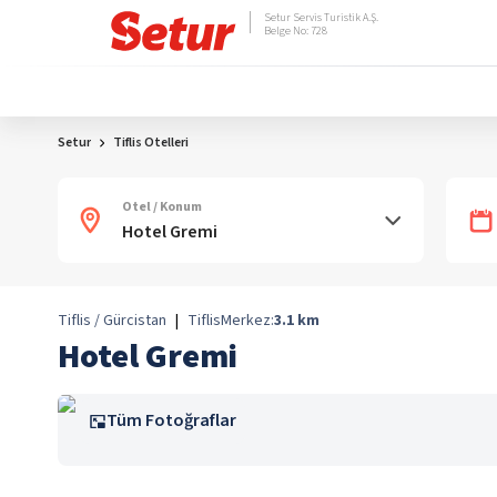
Setur Servis Turistik A.Ş.
Belge No: 728
Setur
Tiflis Otelleri
Otel / Konum
Tiflis / Gürcistan
|
Tiflis
Merkez:
3.1
km
Hotel Gremi
Tüm Fotoğraflar