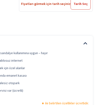
Fiyatları görmek için tarih seçiniz
Tarih Seç
 sandalye kullanımına uygun – hayır
ablosuz internet
k için özel alanlar
nda emanet kasası
alesiz otopark
rvisi var (ücretli)
ile belirtilen özellikler ücretlidir.