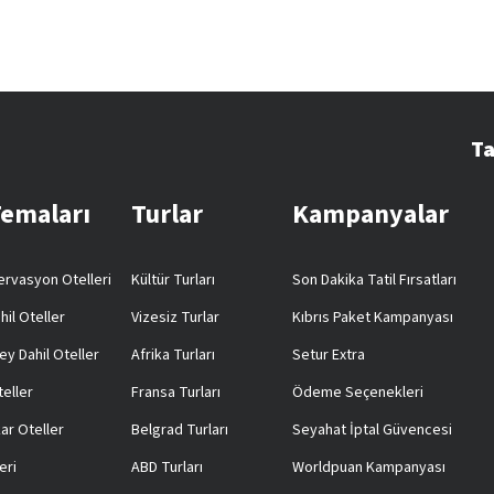
Ta
Temaları
Turlar
Kampanyalar
rvasyon Otelleri
Kültür Turları
Son Dakika Tatil Fırsatları
hil Oteller
Vizesiz Turlar
Kıbrıs Paket Kampanyası
ey Dahil Oteller
Afrika Turları
Setur Extra
teller
Fransa Turları
Ödeme Seçenekleri
ar Oteller
Belgrad Turları
Seyahat İptal Güvencesi
eri
ABD Turları
Worldpuan Kampanyası