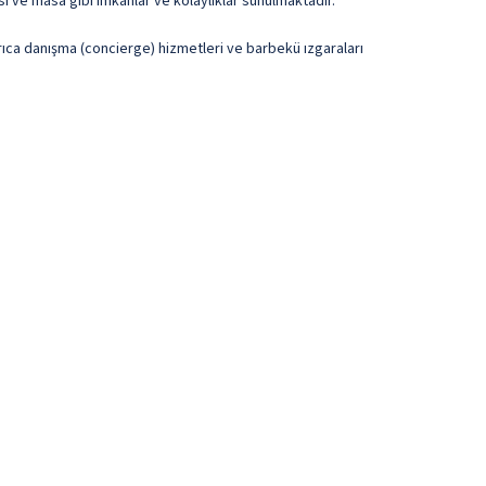
ı ve masa gibi imkânlar ve kolaylıklar sunulmaktadır.
yrıca danışma (concierge) hizmetleri ve barbekü ızgaraları