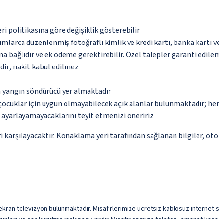
eri politikasına göre değişiklik gösterebilir
umlarca düzenlenmiş fotoğraflı kimlik ve kredi kartı, banka kartı v
na bağlıdır ve ek ödeme gerektirebilir. Özel talepler garanti edile
dir; nakit kabul edilmez
a yangın söndürücü yer almaktadır
çocuklar için uygun olmayabilecek açık alanlar bulunmaktadır; he
p ayarlayamayacaklarını teyit etmenizi öneririz
 karşılayacaktır. Konaklama yeri tarafından sağlanan bilgiler, otoma
 ekran televizyon bulunmaktadır. Misafirlerimize ücretsiz kablosuz internet su