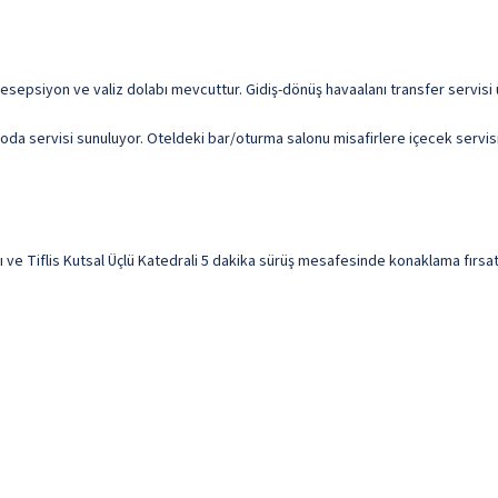
resepsiyon ve valiz dolabı mevcuttur. Gidiş-dönüş havaalanı transfer servisi ü
oda servisi sunuluyor. Oteldeki bar/oturma salonu misafirlere içecek servisi 
ı ve Tiflis Kutsal Üçlü Katedrali 5 dakika sürüş mesafesinde konaklama fırsatı