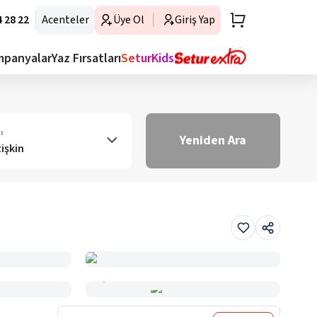
 28 22
Acenteler
Üye Ol
Giriş Yap
mpanyalar
Yaz Fırsatları
SeturKids
ı
Yeniden Ara
tişkin
Haritada Gör