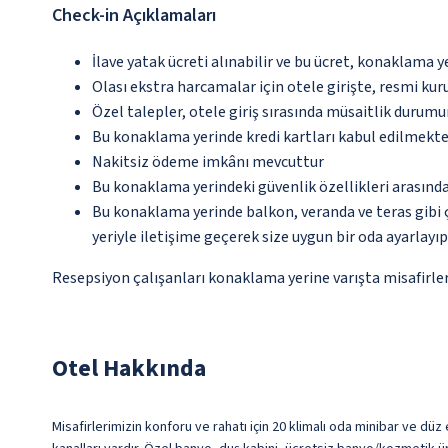
Check-in Açıklamaları
İlave yatak ücreti alınabilir ve bu ücret, konaklama y
Olası ekstra harcamalar için otele girişte, resmi kur
Özel talepler, otele giriş sırasında müsaitlik durumu
Bu konaklama yerinde kredi kartları kabul edilmekte
Nakitsiz ödeme imkânı mevcuttur
Bu konaklama yerindeki güvenlik özellikleri arasınd
Bu konaklama yerinde balkon, veranda ve teras gibi 
yeriyle iletişime geçerek size uygun bir oda ayarlayı
Resepsiyon çalışanları konaklama yerine varışta misafirleri
Otel Hakkında
Misafirlerimizin konforu ve rahatı için 20 klimalı oda minibar ve düz