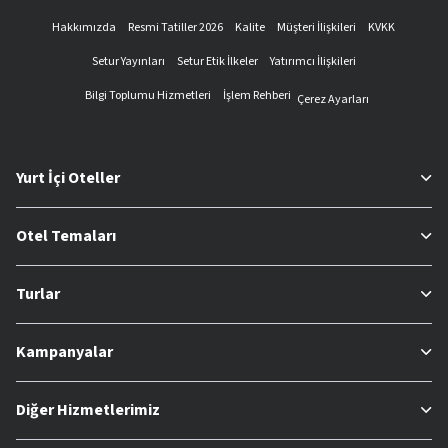
Hakkımızda
Resmi Tatiller 2026
Kalite
Müşteri İlişkileri
KVKK
Setur Yayınları
Setur Etik İlkeler
Yatırımcı İlişkileri
Bilgi Toplumu Hizmetleri
İşlem Rehberi
Çerez Ayarları
Yurt İçi Oteller
Otel Temaları
Turlar
Kampanyalar
Diğer Hizmetlerimiz