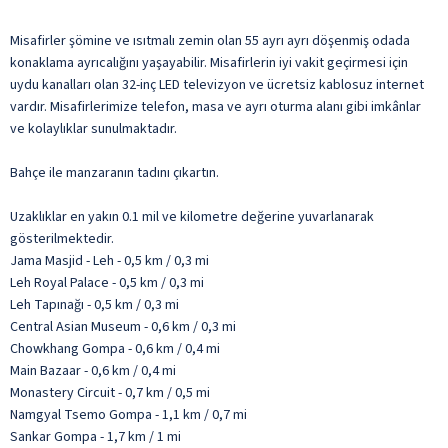
Misafirler şömine ve ısıtmalı zemin olan 55 ayrı ayrı döşenmiş odada
konaklama ayrıcalığını yaşayabilir. Misafirlerin iyi vakit geçirmesi için
uydu kanalları olan 32-inç LED televizyon ve ücretsiz kablosuz internet
vardır. Misafirlerimize telefon, masa ve ayrı oturma alanı gibi imkânlar
ve kolaylıklar sunulmaktadır.
Bahçe ile manzaranın tadını çıkartın.
Uzaklıklar en yakın 0.1 mil ve kilometre değerine yuvarlanarak
gösterilmektedir.
Jama Masjid - Leh - 0,5 km / 0,3 mi
Leh Royal Palace - 0,5 km / 0,3 mi
Leh Tapınağı - 0,5 km / 0,3 mi
Central Asian Museum - 0,6 km / 0,3 mi
Chowkhang Gompa - 0,6 km / 0,4 mi
Main Bazaar - 0,6 km / 0,4 mi
Monastery Circuit - 0,7 km / 0,5 mi
Namgyal Tsemo Gompa - 1,1 km / 0,7 mi
Sankar Gompa - 1,7 km / 1 mi