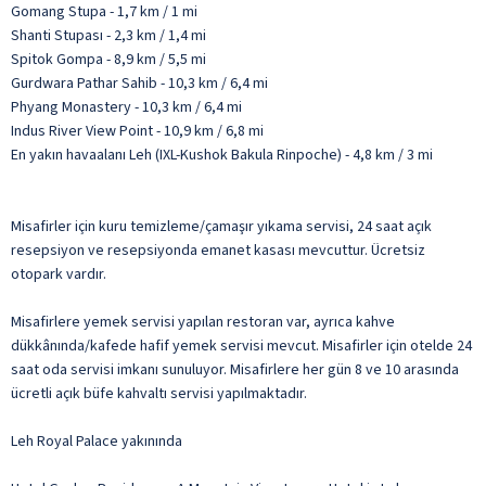
Gomang Stupa - 1,7 km / 1 mi
Shanti Stupası - 2,3 km / 1,4 mi
Spitok Gompa - 8,9 km / 5,5 mi
Gurdwara Pathar Sahib - 10,3 km / 6,4 mi
Phyang Monastery - 10,3 km / 6,4 mi
Indus River View Point - 10,9 km / 6,8 mi
En yakın havaalanı Leh (IXL-Kushok Bakula Rinpoche) - 4,8 km / 3 mi
Misafirler için kuru temizleme/çamaşır yıkama servisi, 24 saat açık
resepsiyon ve resepsiyonda emanet kasası mevcuttur. Ücretsiz
otopark vardır.
Misafirlere yemek servisi yapılan restoran var, ayrıca kahve
dükkânında/kafede hafif yemek servisi mevcut. Misafirler için otelde 24
saat oda servisi imkanı sunuluyor. Misafirlere her gün 8 ve 10 arasında
ücretli açık büfe kahvaltı servisi yapılmaktadır.
Leh Royal Palace yakınında