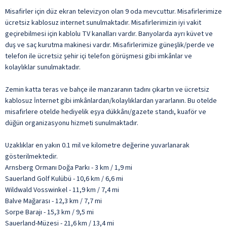
Misafirler için düz ekran televizyon olan 9 oda mevcuttur. Misafirlerimize
ücretsiz kablosuz internet sunulmaktadır. Misafirlerimizin iyi vakit
geçirebilmesi için kablolu TV kanalları vardır. Banyolarda ayrı küvet ve
duş ve saç kurutma makinesi vardır. Misafirlerimize güneşlik/perde ve
telefon ile ücretsiz şehir içi telefon görüşmesi gibi imkânlar ve
kolaylıklar sunulmaktadır.
Zemin katta teras ve bahçe ile manzaranın tadını çıkartın ve ücretsiz
kablosuz İnternet gibi imkânlardan/kolaylıklardan yararlanın. Bu otelde
misafirlere otelde hediyelik eşya dükkânı/gazete standı, kuaför ve
düğün organizasyonu hizmeti sunulmaktadır.
Uzaklıklar en yakın 0.1 mil ve kilometre değerine yuvarlanarak
gösterilmektedir.
Arnsberg Ormanı Doğa Parkı - 3 km / 1,9 mi
Sauerland Golf Kulübü - 10,6 km / 6,6 mi
Wildwald Vosswinkel - 11,9 km / 7,4 mi
Balve Mağarası - 12,3 km / 7,7 mi
Sorpe Barajı - 15,3 km / 9,5 mi
Sauerland-Müzesi - 21,6 km / 13,4 mi