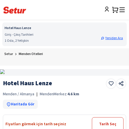
Hotel Haus Lenze
Giriş - Çıkış Tarihleri
Yeniden Ara
1 Oda, 2 Yetişkin
Setur
Menden Otelleri
Hotel Haus Lenze
Menden / Almanya
|
Menden
Merkez:
4.6
km
Haritada Gör
Fiyatları görmek için tarih seçiniz
Tarih Seç