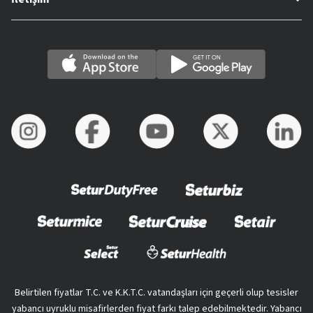
Belirtilen fiyatlar T.C. ve K.K.T.C. vatandaşları için geçerli olup tesisler
yabancı uyruklu misafirlerden fiyat farkı talep edebilmektedir. Yabancı