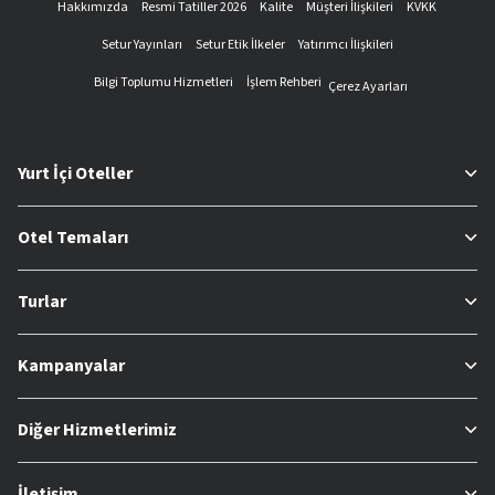
Hakkımızda
Resmi Tatiller 2026
Kalite
Müşteri İlişkileri
KVKK
Setur Yayınları
Setur Etik İlkeler
Yatırımcı İlişkileri
Bilgi Toplumu Hizmetleri
İşlem Rehberi
Çerez Ayarları
Yurt İçi Oteller
Otel Temaları
Turlar
Kampanyalar
Diğer Hizmetlerimiz
İletişim