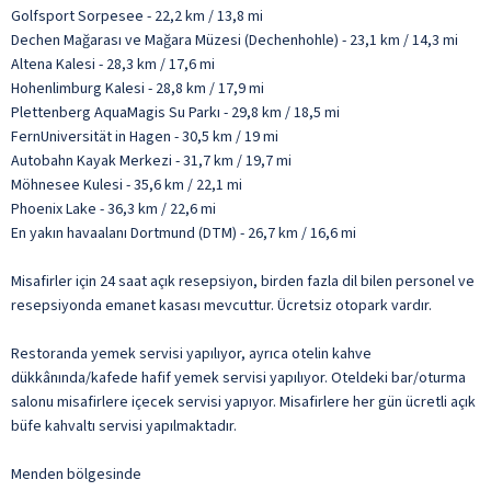
Golfsport Sorpesee - 22,2 km / 13,8 mi
Dechen Mağarası ve Mağara Müzesi (Dechenhohle) - 23,1 km / 14,3 mi
Altena Kalesi - 28,3 km / 17,6 mi
Hohenlimburg Kalesi - 28,8 km / 17,9 mi
Plettenberg AquaMagis Su Parkı - 29,8 km / 18,5 mi
FernUniversität in Hagen - 30,5 km / 19 mi
Autobahn Kayak Merkezi - 31,7 km / 19,7 mi
Möhnesee Kulesi - 35,6 km / 22,1 mi
Phoenix Lake - 36,3 km / 22,6 mi
En yakın havaalanı Dortmund (DTM) - 26,7 km / 16,6 mi
Misafirler için 24 saat açık resepsiyon, birden fazla dil bilen personel ve
resepsiyonda emanet kasası mevcuttur. Ücretsiz otopark vardır.
Restoranda yemek servisi yapılıyor, ayrıca otelin kahve
dükkânında/kafede hafif yemek servisi yapılıyor. Oteldeki bar/oturma
salonu misafirlere içecek servisi yapıyor. Misafirlere her gün ücretli açık
büfe kahvaltı servisi yapılmaktadır.
Menden bölgesinde