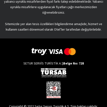
yabancı uyruklu misafirlerden fiyat farkı talep edebilmektedir. Yabancı
uyruklu misafirlere uygulanacak fiyatları çağrı merkezimizden
öğrenebilirsiniz.
Sitemizde yer alan tesis özellikleri bilgilendirme amaçlıdır, hizmet ve
kullanım saatleri dönemsel olarak Otel’ler tarafından değişitirilebilir.
SETUR SERVİS TURİSTİK A.Ş
Belge No: 728
Copyright © 2022 Setur Servis Turistik A.Ş. Tüm hakları saklıdır.