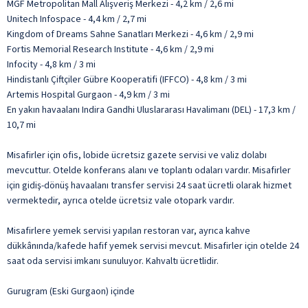
MGF Metropolitan Mall Alışveriş Merkezi - 4,2 km / 2,6 mi
Unitech Infospace - 4,4 km / 2,7 mi
Kingdom of Dreams Sahne Sanatları Merkezi - 4,6 km / 2,9 mi
Fortis Memorial Research Institute - 4,6 km / 2,9 mi
Infocity - 4,8 km / 3 mi
Hindistanlı Çiftçiler Gübre Kooperatifi (IFFCO) - 4,8 km / 3 mi
Artemis Hospital Gurgaon - 4,9 km / 3 mi
En yakın havaalanı Indira Gandhi Uluslararası Havalimanı (DEL) - 17,3 km /
10,7 mi
Misafirler için ofis, lobide ücretsiz gazete servisi ve valiz dolabı
mevcuttur. Otelde konferans alanı ve toplantı odaları vardır. Misafirler
için gidiş-dönüş havaalanı transfer servisi 24 saat ücretli olarak hizmet
vermektedir, ayrıca otelde ücretsiz vale otopark vardır.
Misafirlere yemek servisi yapılan restoran var, ayrıca kahve
dükkânında/kafede hafif yemek servisi mevcut. Misafirler için otelde 24
saat oda servisi imkanı sunuluyor. Kahvaltı ücretlidir.
Gurugram (Eski Gurgaon) içinde