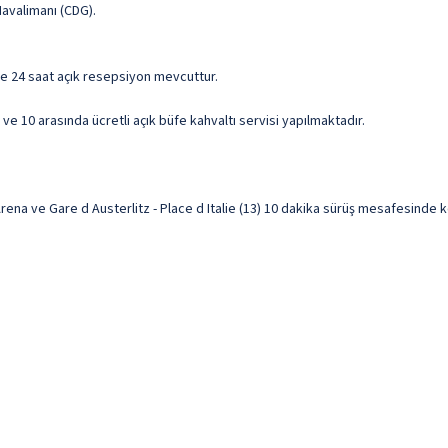
Havalimanı (CDG).
 ve 24 saat açık resepsiyon mevcuttur.
 ve 10 arasında ücretli açık büfe kahvaltı servisi yapılmaktadır.
ena ve Gare d Austerlitz - Place d Italie (13) 10 dakika sürüş mesafesinde ko