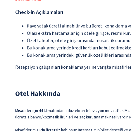
Check-in Açıklamaları
İlave yatak ücreti alınabilir ve bu ücret, konaklama y
Olası ekstra harcamalar için otele girişte, resmi kur
Özel talepler, otele giriş sırasında müsaitlik durumu
Bu konaklama yerinde kredi kartları kabul edilmekte
Bu konaklama yerindeki güvenlik özellikleri arasınd
Resepsiyon çalışanları konaklama yerine varışta misafirleri
Otel Hakkında
Misafirler için 44 klimalı odada düz ekran televizyon mevcuttur. Misa
ücretsiz banyo/kozmetik ürünleri ve saç kurutma makinesi vardır. Mi
Misafirlerimiz için ücretsiz kablosuz İnternet, tur/bilet desteği ve