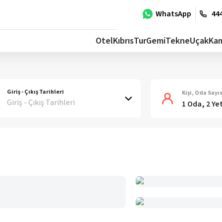
WhatsApp
444
Otel
Kıbrıs
Tur
Gemi
Tekne
Uçak
Ka
Giriş - Çıkış Tarihleri
Kişi, Oda Sayıs
Giriş - Çıkış Tarihleri
1 Oda, 2 Ye