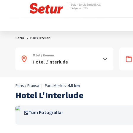
Setur Servis Turistik A.Ş.
Belge No: 728
Setur
Paris Otelleri
Otel / Konum
Paris / Fransa
|
Paris
Merkez:
4.5
km
Hotel L'Interlude
Tüm Fotoğraflar