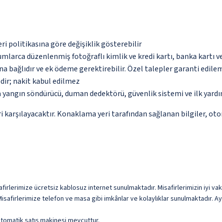
eri politikasına göre değişiklik gösterebilir
umlarca düzenlenmiş fotoğraflı kimlik ve kredi kartı, banka kartı v
na bağlıdır ve ek ödeme gerektirebilir. Özel talepler garanti edile
dir; nakit kabul edilmez
a yangın söndürücü, duman dedektörü, güvenlik sistemi ve ilk yard
 karşılayacaktır. Konaklama yeri tarafından sağlanan bilgiler, otoma
firlerimize ücretsiz kablosuz internet sunulmaktadır. Misafirlerimizin iyi vaki
safirlerimize telefon ve masa gibi imkânlar ve kolaylıklar sunulmaktadır. Ay
 otomatik satış makinesi mevcuttur.