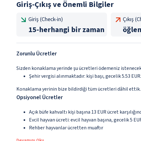
Giriş-Çıkış ve Önemli Bilgiler
Giriş (Check-in)
Çıkış (
15
-
herhangi bir zaman
öğle
Zorunlu Ücretler
Sizden konaklama yerinde şu ücretleri ödemeniz istenecektir
Şehir vergisi alınmaktadır: kişi başı, gecelik 5.53 EUR.
Konaklama yerinin bize bildirdiği tüm ücretleri dâhil ettik.
Opsiyonel Ücretler
Açık büfe kahvaltı kişi başına 13 EUR ücret karşılığın
Evcil hayvan ücreti: evcil hayvan başına, gecelik 5 EU
Rehber hayvanlar ücretten muaftır
Devamını Oku