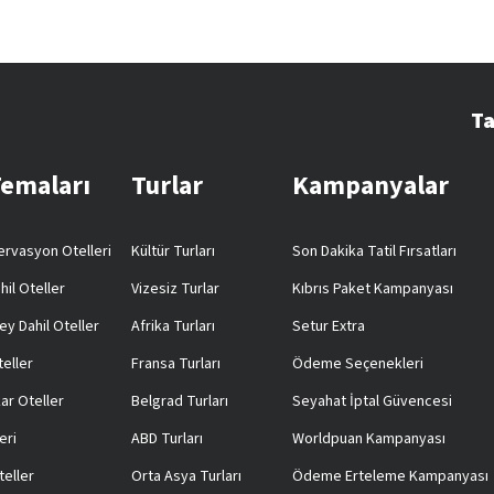
Ta
Temaları
Turlar
Kampanyalar
rvasyon Otelleri
Kültür Turları
Son Dakika Tatil Fırsatları
hil Oteller
Vizesiz Turlar
Kıbrıs Paket Kampanyası
ey Dahil Oteller
Afrika Turları
Setur Extra
teller
Fransa Turları
Ödeme Seçenekleri
ar Oteller
Belgrad Turları
Seyahat İptal Güvencesi
eri
ABD Turları
Worldpuan Kampanyası
teller
Orta Asya Turları
Ödeme Erteleme Kampanyası