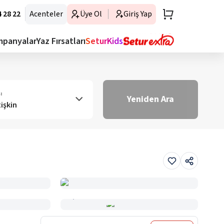
 28 22
Acenteler
Üye Ol
Giriş Yap
mpanyalar
Yaz Fırsatları
SeturKids
ı
Yeniden Ara
tişkin
Haritada Gör