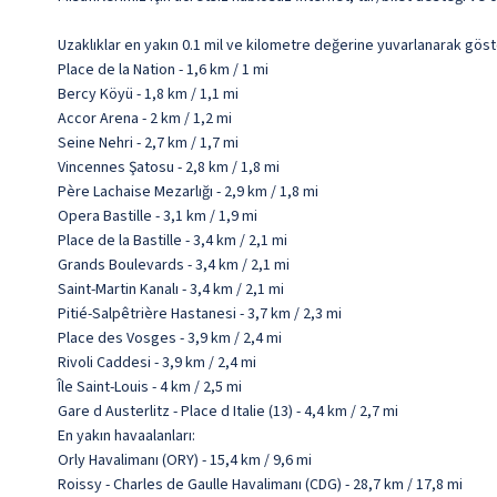
Uzaklıklar en yakın 0.1 mil ve kilometre değerine yuvarlanarak göst
Place de la Nation - 1,6 km / 1 mi
Bercy Köyü - 1,8 km / 1,1 mi
Accor Arena - 2 km / 1,2 mi
Seine Nehri - 2,7 km / 1,7 mi
Vincennes Şatosu - 2,8 km / 1,8 mi
Père Lachaise Mezarlığı - 2,9 km / 1,8 mi
Opera Bastille - 3,1 km / 1,9 mi
Place de la Bastille - 3,4 km / 2,1 mi
Grands Boulevards - 3,4 km / 2,1 mi
Saint-Martin Kanalı - 3,4 km / 2,1 mi
Pitié-Salpêtrière Hastanesi - 3,7 km / 2,3 mi
Place des Vosges - 3,9 km / 2,4 mi
Rivoli Caddesi - 3,9 km / 2,4 mi
Île Saint-Louis - 4 km / 2,5 mi
Gare d Austerlitz - Place d Italie (13) - 4,4 km / 2,7 mi
En yakın havaalanları:
Orly Havalimanı (ORY) - 15,4 km / 9,6 mi
Roissy - Charles de Gaulle Havalimanı (CDG) - 28,7 km / 17,8 mi