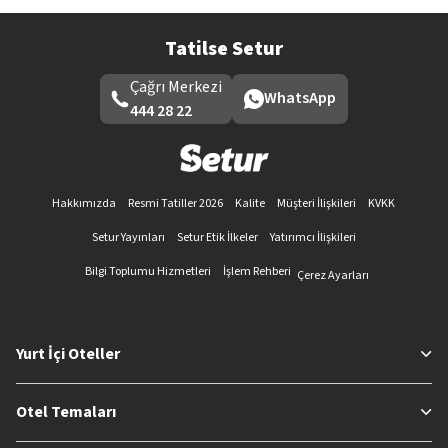
Tatilse Setur
Çağrı Merkezi
WhatsApp
444 28 22
Hakkımızda
Resmi Tatiller 2026
Kalite
Müşteri İlişkileri
KVKK
Setur Yayınları
Setur Etik İlkeler
Yatırımcı İlişkileri
Bilgi Toplumu Hizmetleri
İşlem Rehberi
Çerez Ayarları
Yurt İçi Oteller
Otel Temaları