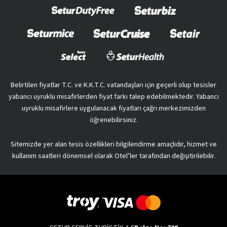
Belirtilen fiyatlar T.C. ve K.K.T.C. vatandaşları için geçerli olup tesisler
yabancı uyruklu misafirlerden fiyat farkı talep edebilmektedir. Yabancı
uyruklu misafirlere uygulanacak fiyatları çağrı merkezimizden
öğrenebilirsiniz.
Sitemizde yer alan tesis özellikleri bilgilendirme amaçlıdır, hizmet ve
kullanım saatleri dönemsel olarak Otel’ler tarafından değişitirilebilir.