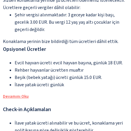
Sizden konaklama yerinde şu ücretleri ödemeniz istenecektir.
Ücretlere geçerli vergiler dâhil olabilir:
Şehir vergisi alınmaktadır: 3 geceye kadar kişi başı,
gecelik 3.00 EUR. Bu vergi 12 yaş yaş altı çocuklar için
geçerli değildir.
Konaklama yerinin bize bildirdiği tüm ücretleri dâhil ettik.
Opsiyonel Ücretler
Evcil hayvan ücreti: evcil hayvan başına, günlük 18 EUR.
Rehber hayvanlar ücretten muaftır
Beşik (bebek yatağı) ücreti: günlük 15.0 EUR.
İlave yatak ücreti: günlük
Devamını Oku
Check-in Açıklamaları
İlave yatak ücreti alınabilir ve bu ücret, konaklama yeri
politikasına göre değişiklik gösterebilir