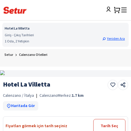
Hotel La Villetta
Giriş - Çıkış Tarihleri
Yeniden Ara
1 Oda, 2 Yetişkin
Setur
Calenzano Otelleri
Hotel La Villetta
Calenzano / İtalya
|
Calenzano
Merkez:
1.7
km
Haritada Gör
Fiyatları görmek için tarih seçiniz
Tarih Seç