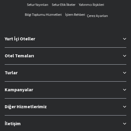
Setur Yayınları
Setur Etik İlkeler
Yatırımcı İlişkileri
Bilgi Toplumu Hizmetleri
İşlem Rehberi
Çerez Ayarları
Yurt İçi Oteller
Otel Temaları
Turlar
Kampanyalar
Diğer Hizmetlerimiz
İletişim