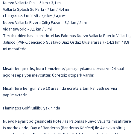
Nuevo Vallarta Plajı - 5 km / 3,1 mi
Vallarta Splash Su Parkı - 7 km / 4,4 mi
El Tigre Golf Kulübü - 7,6 km / 4,8 mi
Nuevo Vallarta Rivera Çiftçi Pazarı - 8,1 km / 5 mi
VidantaWorld - 8,1 km / 5 mi
Tercih edilen havaalanı Hotel las Palomas Nuevo Vallarta Puerto Vallarta,
Jalisco (PVR-Licenciado Gustavo Diaz Ordaz Uluslararası) - 14,2 km / 8,8
mi mesafede
Misafirler için ofis, kuru temizleme/çamaşır yıkama servisi ve 24 saat
açık resepsiyon mevcuttur. Ücretsiz otopark vardır.
Misafirlere her gün 7 ve 10 arasında ücretsiz tam kahvaltı servisi
yapılmaktadır.
Flamingos Golf Kulübü yakınında
Nuevo Nayarit bölgesindeki Hotel las Palomas Nuevo Vallarta misafirlere
İş merkezinde, Bay of Banderas (Banderas Körfezi) ile 4 dakika sürüş