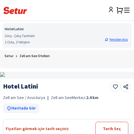
Hotel Latini
Giriş - Çıkış Tarihleri
Yeniden Ara
1 Oda, 2 Yetişkin
Setur
Zell am See Otelleri
Hotel Latini
Zell am See / Avusturya
|
Zell am See
Merkez:
2.4
km
Haritada Gör
Fiyatları görmek için tarih seçiniz
Tarih Seç