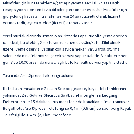
Misafirler için kuru temizleme/çamaşır yıkama servisi, 24 saat açık
resepsiyon ve birden fazla dil bilen personel mevcuttur. Misafirler için
gidiş-dönüş havaalanı transfer servisi 24 saat ücretli olarak hizmet
vermektedir, ayrıca otelde (ücretli) otopark vardır.
Yerel mutfak alanında uzman olan Pizzeria Papa Rudolfo yemek servisi
için ideal, bu otelde, 2 restoran ve kahve dükkânı/kafe dâhil olmak
üzere, yemek servisi yapılan çok sayıda mekan var. Barda/oturma
salonunda misafirlerimize içecek servisi yapılmaktadır. Misafirlere her
gün 7 ve 10.30 arasında ücretli açık büfe kahvaltı servisi yapılmaktadır.
Yakınında AreitXpress Teleferiği bulunur
Hotel Latini misafirlere Zell am See bölgesinde, kayak teleferiklerinin
yakınında, Zell Gölü ve Skicircus Saalbach-Hinterglemm Leogang
Fieberbrunn ile 15 dakika sürüş mesafesinde konaklama fırsatı sunuyor.
Bu golf otel AreitXpress Teleferiği ile 0,4 mi (0,6 km) ve Ebenberg Kayak
Teleferiği ile 1,4 mi (2,3 km) mesafede.