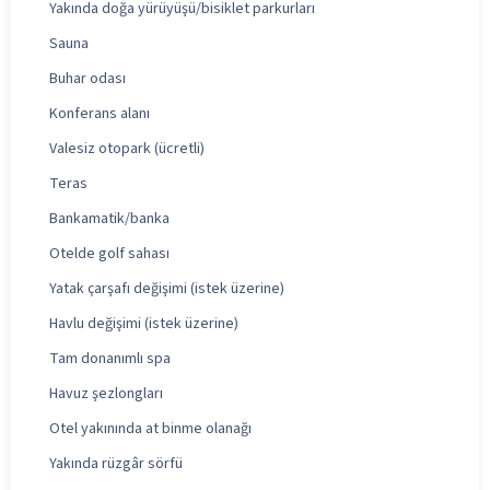
Yakında doğa yürüyüşü/bisiklet parkurları
Sauna
Buhar odası
Konferans alanı
Valesiz otopark (ücretli)
Teras
Bankamatik/banka
Otelde golf sahası
Yatak çarşafı değişimi (istek üzerine)
Havlu değişimi (istek üzerine)
Tam donanımlı spa
Havuz şezlongları
Otel yakınında at binme olanağı
Yakında rüzgâr sörfü