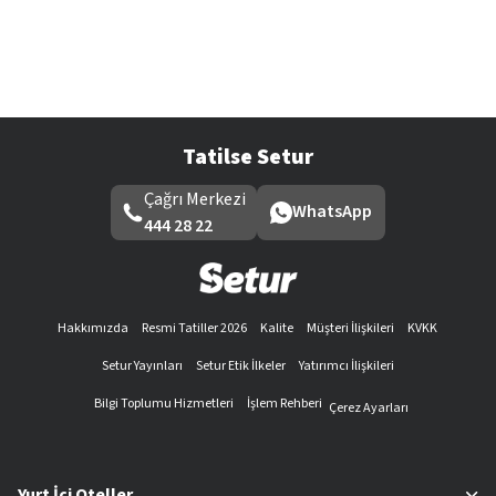
Tatilse Setur
Çağrı Merkezi
WhatsApp
444 28 22
Hakkımızda
Resmi Tatiller 2026
Kalite
Müşteri İlişkileri
KVKK
Setur Yayınları
Setur Etik İlkeler
Yatırımcı İlişkileri
Bilgi Toplumu Hizmetleri
İşlem Rehberi
Çerez Ayarları
Yurt İçi Oteller