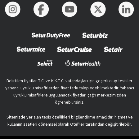
Belirtilen fiyatlar T.C. ve K.K.T.C. vatandaşları için geçerli olup tesisler
yabancı uyruklu misafirlerden fiyat farkı talep edebilmektedir. Yabancı
uyruklu misafirlere uygulanacak fiyatları çağrı merkezimizden
öğrenebilirsiniz.
Sitemizde yer alan tesis özellikleri bilgilendirme amaçlıdır, hizmet ve
kullanım saatleri dönemsel olarak Otel’ler tarafından değişitirilebilir.