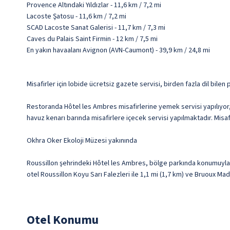
Provence Altındaki Yıldızlar - 11,6 km / 7,2 mi
Lacoste Şatosu - 11,6 km / 7,2 mi
SCAD Lacoste Sanat Galerisi - 11,7 km / 7,3 mi
Caves du Palais Saint Firmin - 12 km / 7,5 mi
En yakın havaalanı Avignon (AVN-Caumont) - 39,9 km / 24,8 mi
Misafirler için lobide ücretsiz gazete servisi, birden fazla dil bile
Restoranda Hôtel les Ambres misafirlerine yemek servisi yapılıyor,
havuz kenarı barında misafirlere içecek servisi yapılmaktadır. Misafi
Okhra Oker Ekoloji Müzesi yakınında
Roussillon şehrindeki Hôtel les Ambres, bölge parkında konumuyla 
otel Roussillon Koyu Sarı Falezleri ile 1,1 mi (1,7 km) ve Bruoux Ma
Otel Konumu