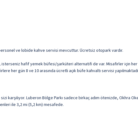
n personel ve lobide kahve servisi mevcuttur. Ücretsiz otopark vardır.
 isterseniz hafif yemek büfesi/şarküteri alternatifi de var. Misafirler için
rlere her gün 8 ve 10 arasında ücretli açık büfe kahvaltı servisi yapılmaktadı
sizi karşılıyor. Luberon Bölge Parkı sadece birkaç adım ötenizde, Okhra Ok
denleri ile 3,2 mi (5,2 km) mesafede.