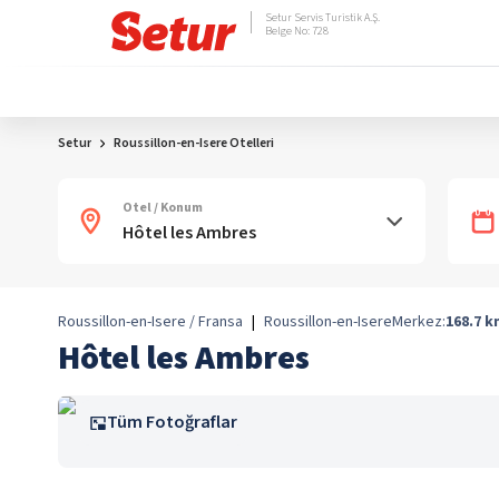
Setur Servis Turistik A.Ş.
Belge No: 728
Setur
Roussillon-en-Isere Otelleri
Otel / Konum
Roussillon-en-Isere / Fransa
|
Roussillon-en-Isere
Merkez:
168.7
k
Hôtel les Ambres
Tüm Fotoğraflar