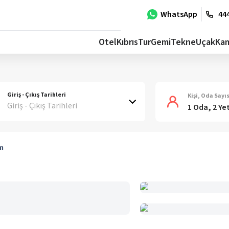
WhatsApp
444
Otel
Kıbrıs
Tur
Gemi
Tekne
Uçak
Ka
Giriş - Çıkış Tarihleri
Kişi, Oda Sayıs
Giriş - Çıkış Tarihleri
1 Oda, 2 Ye
m