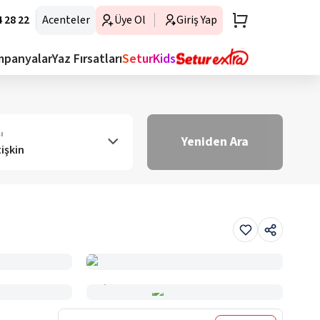
 28 22
Acenteler
Üye Ol
Giriş Yap
mpanyalar
Yaz Fırsatları
SeturKids
ı
Yeniden Ara
tişkin
Haritada Gör