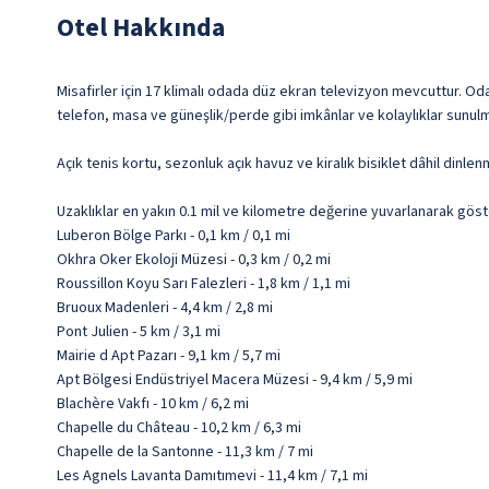
Otel Hakkında
Misafirler için 17 klimalı odada düz ekran televizyon mevcuttur. Od
telefon, masa ve güneşlik/perde gibi imkânlar ve kolaylıklar sunulm
Açık tenis kortu, sezonluk açık havuz ve kiralık bisiklet dâhil dinl
Uzaklıklar en yakın 0.1 mil ve kilometre değerine yuvarlanarak göst
Luberon Bölge Parkı - 0,1 km / 0,1 mi
Okhra Oker Ekoloji Müzesi - 0,3 km / 0,2 mi
Roussillon Koyu Sarı Falezleri - 1,8 km / 1,1 mi
Bruoux Madenleri - 4,4 km / 2,8 mi
Pont Julien - 5 km / 3,1 mi
Mairie d Apt Pazarı - 9,1 km / 5,7 mi
Apt Bölgesi Endüstriyel Macera Müzesi - 9,4 km / 5,9 mi
Blachère Vakfı - 10 km / 6,2 mi
Chapelle du Château - 10,2 km / 6,3 mi
Chapelle de la Santonne - 11,3 km / 7 mi
Les Agnels Lavanta Damıtımevi - 11,4 km / 7,1 mi