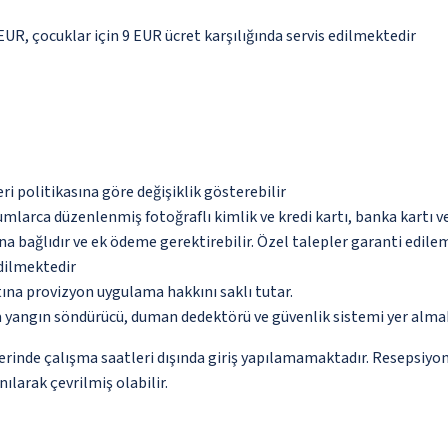
 EUR, çocuklar için 9 EUR ücret karşılığında servis edilmektedir
eri politikasına göre değişiklik gösterebilir
umlarca düzenlenmiş fotoğraflı kimlik ve kredi kartı, banka kartı v
na bağlıdır ve ek ödeme gerektirebilir. Özel talepler garanti edile
edilmektedir
tına provizyon uygulama hakkını saklı tutar.
a yangın söndürücü, duman dedektörü ve güvenlik sistemi yer alma
yerinde çalışma saatleri dışında giriş yapılamamaktadır. Resepsiyo
ılarak çevrilmiş olabilir.