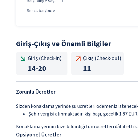
Bar/lounge sayısı - 1
Snack bar/büfe
Giriş-Çıkış ve Önemli Bilgiler
Giriş (Check-in)
Çıkış (Check-out)
14
-
20
11
Zorunlu Ücretler
Sizden konaklama yerinde şu ücretleri ödemeniz istenecektir
Şehir vergisi alınmaktadır: kişi başı, gecelik 1.87 EUR.
Konaklama yerinin bize bildirdiği tüm ücretleri dâhil ettik.
Opsiyonel Ücretler