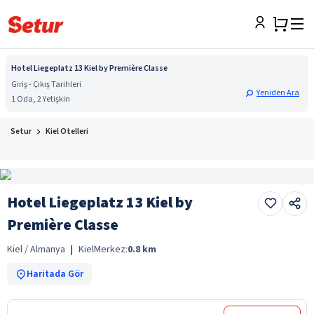
Hotel Liegeplatz 13 Kiel by Première Classe
Giriş - Çıkış Tarihleri
Yeniden Ara
1 Oda, 2 Yetişkin
Setur
Kiel Otelleri
Hotel Liegeplatz 13 Kiel by
Première Classe
Kiel / Almanya
|
Kiel
Merkez:
0.8
km
Haritada Gör