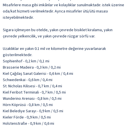
Misafirlere masa gibi imkânlar ve kolaylıklar sunulmaktadır. istek üzerine
oda/kat hizmeti verilmektedir. Ayrıca misafirler ütü/ütü masası
isteyebilmektedir.
Sigara içilmeyen bu otelde, yakın çevrede bisiklet kiralama, yakın
çevrede yelkencilik, ve yakın çevrede rüzgar sörfü var.
Uzaklıklar en yakın 0.1 mil ve kilometre değerine yuvarlanarak
gösterilmektedir.
Sophienhof - 0,2 km / 0,1 mi
Brasserie Madeira - 0,3 km / 0,2 mi
Kiel Çağdaş Sanat Galerisi - 0,6 km / 0,4 mi
Schwedenkai - 0,6 km / 0,4 mi
St. Nicholas Kilisesi - 0,7 km / 0,4 mi
Kiel Feribot Terminali - 0,7 km / 0,5 mi
Wunderino Arenası - 0,8 km / 0,5 mi
Hörn Köprüsü - 0,8 km / 0,5 mi
Kiel Belediye Sarayı - 0,9 km / 0,5 mi
Kieler Förde - 0,9 km / 0,5 mi
Holstenstraße - 0,9 km / 0,6 mi