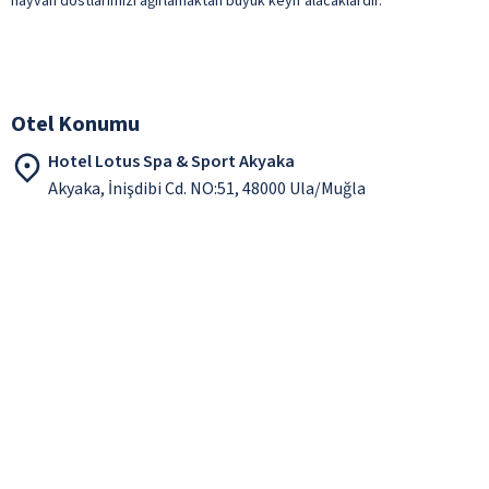
hayvan dostlarımızı ağırlamaktan büyük keyif alacaklardır.
Otel Konumu
Hotel Lotus Spa & Sport Akyaka
Akyaka, İnişdibi Cd. NO:51, 48000 Ula/Muğla