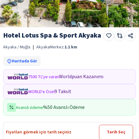
Hotel Lotus Spa & Sport Akyaka
Akyaka / Muğla
|
Akyaka
Merkez:
1.1
km
Haritada Gör
Worldpuan Kazanımı
7500 TL'ye varan
9 Taksit
WORLD'e Özel
%50 Avanslı Ödeme
Avanslı ödeme
Fiyatları görmek için tarih seçiniz
Tarih Seç