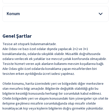
Şişeli İçecekler
Kuru Temizleme
Pilates
Yerli Alkollü İçecek
Ütü Servisi
ile belirtilen özellikler ücretlidir.
Konum
ile belirtilen özellikler ücretlidir.
Açık Büfe Kahvaltı
Tesis, Akyaka Plajı'na 1,5 km, Akyaka Şehir Merkezi'ne 1 km,
Kahvaltı Salonu
Dalaman Havaalanı'na ise 70 km mesafede yer almaktadır.
Taze Sıkılmış Meyve Suları
Genel Şartlar
Türk Kahvesi
Tesise ait otopark bulunmamaktadır.
Aile Odası ve bazı özel odalar dışında yapılacak 2+2 ve 3+1
Yabancı Alkollü İçecek
konaklamalarda, odalarda sıkışıklık olabilir. Müsaitlik doğrultusunda
ile belirtilen özellikler ücretlidir.
odalara verilecek ek yataklar ise mevcut yatak konforunda olmayabilir.
Tesiste hizmet veren açık alanların kullanımı mevsim koşullarına bağlı.
Aile Odası gibi özel odalarda konaklama yapan misafirlerden biri
tesisten erken ayrıldığında ücret iadesi yapılmaz.
Otelin konumu, harita üzerindeki yeri ve bölgedeki diğer merkezlere
olan mesafesi bilgi amaçlıdır. Bilgilerde değişiklik olabildiği gibi bu
bilgilerin kesinliği konusunda herhangi bir sorumluluk kabul edilmez.
Otelin bölgedeki yeri ve ulaşımı konusundaki tüm yönergeler için otel ile
iletişime geçilmesi misafirin sorumluluğunda olup misafir otelde
konaklayacak kişi veya kişilerin bilgilerini doğru girmekle yükümlüdür.