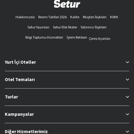
Hakkımızda
Resmi Tatiller 2026
Kalite
Müşteri İlişkileri
KVKK
Setur Yayınları
Setur Etik İlkeler
Yatırımcı İlişkileri
Bilgi Toplumu Hizmetleri
İşlem Rehberi
Çerez Ayarları
Yurt İçi Oteller
Otel Temaları
Turlar
Kampanyalar
Diğer Hizmetlerimiz