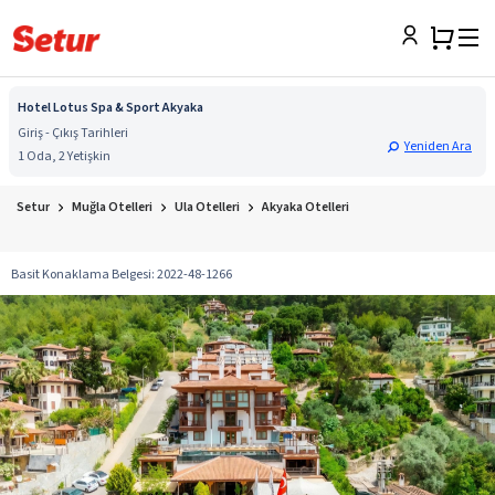
Hotel Lotus Spa & Sport Akyaka
Giriş - Çıkış Tarihleri
Yeniden Ara
1 Oda, 2 Yetişkin
Setur
Muğla Otelleri
Ula Otelleri
Akyaka Otelleri
Basit Konaklama Belgesi
:
2022-48-1266