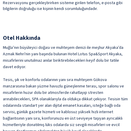
Rezervasyonu gerçekleştirirken sisteme girilen telefon, e-posta gibi
bilgilerin doğruluğu ise kişinin kendi sorumluluğundadır.
Otel Hakkında
Muğla’nın büyüleyici doğası ve muhteşem denizi ile meşhur Akyaka’da
Azmak Nehri'nin yanı başında bulunan Hotel Lotus Spa&Sport Akyaka,
misafirlerini unutulmaz anılar biriktirebilecekleri keyif dolu bir tatile
davet ediyor.
Tesis, şık ve konforlu odalarının yanı sıra muhteşem Gökova
manzarasına bakan yüzme havuzlu güneşlenme terası, spor salonu ve
misafirlerin huzur dolu bir atmosferde rahatlayıp stresten
arınabilecekleri, SPA olanaklarıyla da oldukça dikkat çekiyor. Tesisin tüm
odalarında standart yer alan dijital emanet kasaları, isteğe bağlı oda
servisi, günlük gazete hizmeti ve kablosuz yüksek hızlı internet
bağlantısının yanı sıra, konforunuzu en üst seviyeye taşıyan ayrıcalıklı
hizmetleriyle donatılmış lüks odalarda siz sevgili misafirleri ve evcil