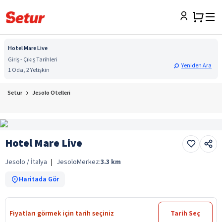
Hotel Mare Live
Giriş - Çıkış Tarihleri
Yeniden Ara
1 Oda, 2 Yetişkin
Setur
Jesolo Otelleri
Hotel Mare Live
Jesolo / İtalya
|
Jesolo
Merkez:
3.3
km
Haritada Gör
Fiyatları görmek için tarih seçiniz
Tarih Seç