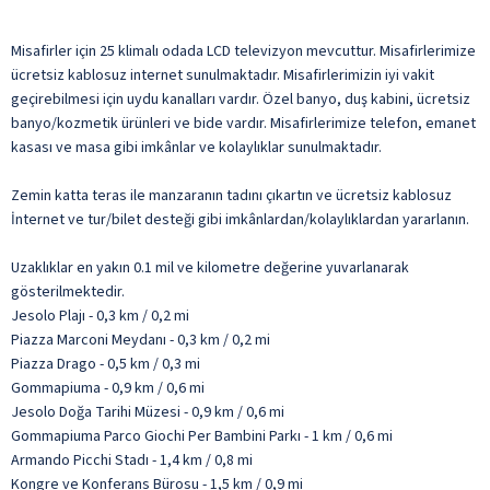
Misafirler için 25 klimalı odada LCD televizyon mevcuttur. Misafirlerimize
ücretsiz kablosuz internet sunulmaktadır. Misafirlerimizin iyi vakit
geçirebilmesi için uydu kanalları vardır. Özel banyo, duş kabini, ücretsiz
banyo/kozmetik ürünleri ve bide vardır. Misafirlerimize telefon, emanet
kasası ve masa gibi imkânlar ve kolaylıklar sunulmaktadır.
Zemin katta teras ile manzaranın tadını çıkartın ve ücretsiz kablosuz
İnternet ve tur/bilet desteği gibi imkânlardan/kolaylıklardan yararlanın.
Uzaklıklar en yakın 0.1 mil ve kilometre değerine yuvarlanarak
gösterilmektedir.
Jesolo Plajı - 0,3 km / 0,2 mi
Piazza Marconi Meydanı - 0,3 km / 0,2 mi
Piazza Drago - 0,5 km / 0,3 mi
Gommapiuma - 0,9 km / 0,6 mi
Jesolo Doğa Tarihi Müzesi - 0,9 km / 0,6 mi
Gommapiuma Parco Giochi Per Bambini Parkı - 1 km / 0,6 mi
Armando Picchi Stadı - 1,4 km / 0,8 mi
Kongre ve Konferans Bürosu - 1,5 km / 0,9 mi