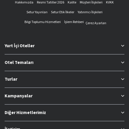
Hakkımızda
Resmi Tatiller 2026
Kalite
Müşteri İlişkileri
KVKK
Setur Yayınları
Setur Etik İlkeler
Yatırımcı İlişkileri
Bilgi Toplumu Hizmetleri
İşlem Rehberi
Çerez Ayarları
Yurt İçi Oteller
Otel Temaları
Turlar
Kampanyalar
Diğer Hizmetlerimiz