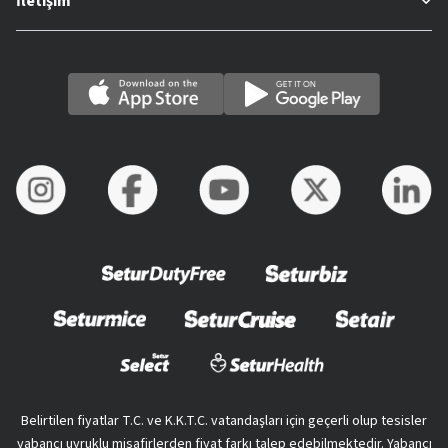
İletişim
Belirtilen fiyatlar T.C. ve K.K.T.C. vatandaşları için geçerli olup tesisler
yabancı uyruklu misafirlerden fiyat farkı talep edebilmektedir. Yabancı