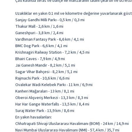
Çatı katında teras ve bahçe ile manzaranın tadını çıkartın ve ücrets
Uzaklıklar en yakın 0.1 mil ve kilometre değerine yuvarlanarak göst
Sanjay Gandhi Milli Parkı - 0,5 km / 0,3 mi
Thakur Mall - 2,6 km / 1,6 mi
Ganeshpuri - 3,8 km / 2,4 mi
Vardhman Fantasy Park - 6,6 km / 4,1 mi
BMC Dog Park - 6,6 km / 4,1 mi
Krishnagiri Railway Station - 7,2 km / 4,5 mi
Bhairi Caves - 7,9 km / 4,9 mi
Jai Ganesh Mandir - 8,2 km / 5,1 mi
Sagar Vihar Bahçesi - 8,2 km / 5,1 mi
Rajmachi Park - 10,6 km / 6,6 mi
Ovalekar Wadi Kelebek Parkı - 11 km / 6,9 mi
Kanheri Mağaraları - 13 km / 8,1 mi
Oberoi Alışveriş Merkezi - 13,3 km / 8,3 mi
Har Har Gange Waterfalls - 13,5 km / 8,4 mi
Suraj Water Park - 13,9 km / 8,6 mi
En yakın havaalanları:
Chhatrapati Shivaji Uluslararası Havalimanı (BOM) - 24 km / 14,9 mi
Navi Mumbai Uluslararası Havalimanı (NMI) - 57,4 km / 35,7 mi