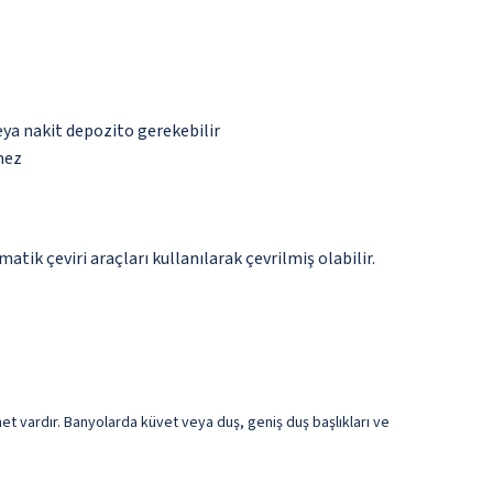
eya nakit depozito gerekebilir
mez
tik çeviri araçları kullanılarak çevrilmiş olabilir.
net vardır. Banyolarda küvet veya duş, geniş duş başlıkları ve