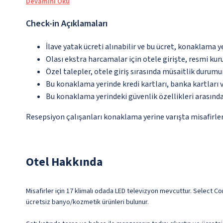
Devamını Oku
Check-in Açıklamaları
İlave yatak ücreti alınabilir ve bu ücret, konaklama y
Olası ekstra harcamalar için otele girişte, resmi kur
Özel talepler, otele giriş sırasında müsaitlik durumu
Bu konaklama yerinde kredi kartları, banka kartları 
Bu konaklama yerindeki güvenlik özellikleri arasınd
Resepsiyon çalışanları konaklama yerine varışta misafirleri
Otel Hakkında
Misafirler için 17 klimalı odada LED televizyon mevcuttur. Select Co
ücretsiz banyo/kozmetik ürünleri bulunur.