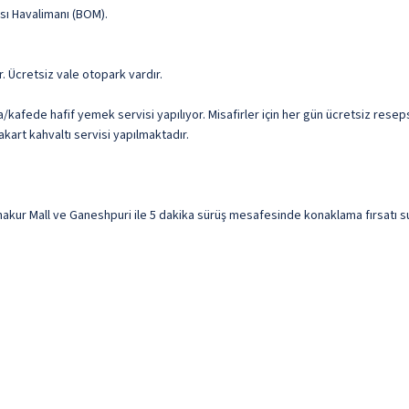
ası Havalimanı (BOM).
r. Ücretsiz vale otopark vardır.
/kafede hafif yemek servisi yapılıyor. Misafirler için her gün ücretsiz res
akart kahvaltı servisi yapılmaktadır.
r Mall ve Ganeshpuri ile 5 dakika sürüş mesafesinde konaklama fırsatı sunuy