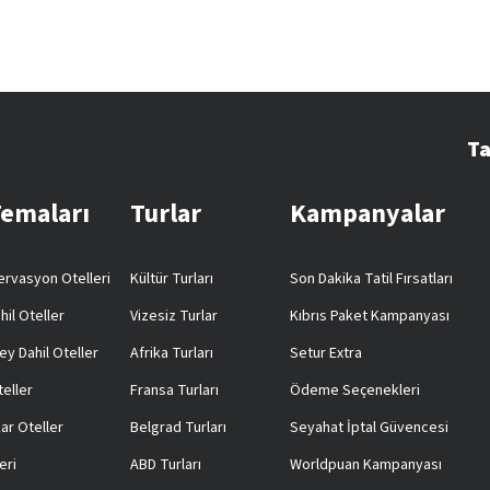
Ta
Temaları
Turlar
Kampanyalar
rvasyon Otelleri
Kültür Turları
Son Dakika Tatil Fırsatları
hil Oteller
Vizesiz Turlar
Kıbrıs Paket Kampanyası
ey Dahil Oteller
Afrika Turları
Setur Extra
teller
Fransa Turları
Ödeme Seçenekleri
ar Oteller
Belgrad Turları
Seyahat İptal Güvencesi
eri
ABD Turları
Worldpuan Kampanyası