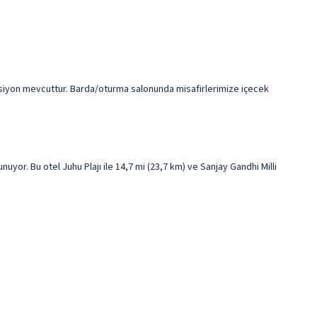
epsiyon mevcuttur. Barda/oturma salonunda misafirlerimize içecek
or. Bu otel Juhu Plajı ile 14,7 mi (23,7 km) ve Sanjay Gandhi Milli