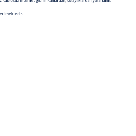
iz kablosuz İnternet gibi imkânlardan/kolaylıklardan yararlanın.
erilmektedir.