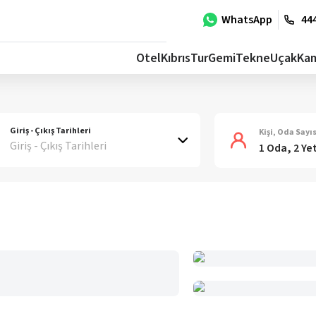
WhatsApp
444
Otel
Kıbrıs
Tur
Gemi
Tekne
Uçak
Ka
Giriş - Çıkış Tarihleri
Kişi, Oda Sayıs
Giriş - Çıkış Tarihleri
1 Oda, 2 Ye