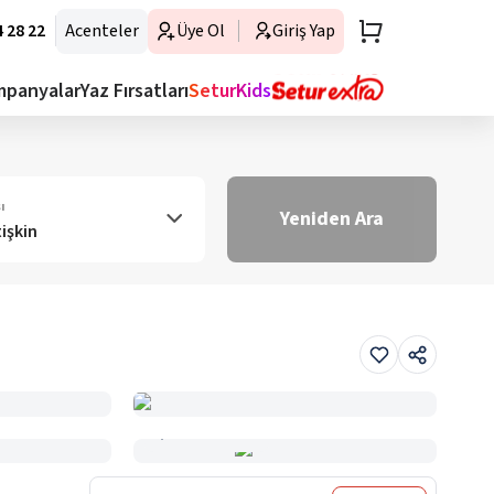
 28 22
Acenteler
Üye Ol
Giriş Yap
mpanyalar
Yaz Fırsatları
SeturKids
ı
Yeniden Ara
tişkin
Haritada Gör