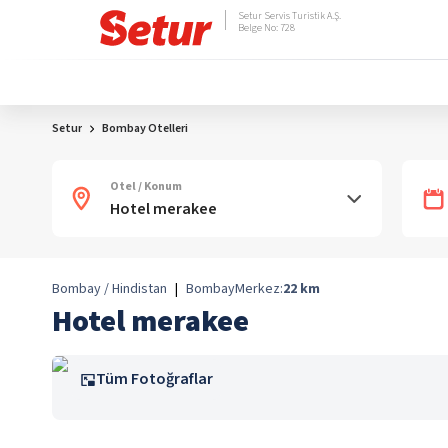
Setur Servis Turistik A.Ş.
Belge No: 728
Setur
Bombay Otelleri
Otel / Konum
Bombay / Hindistan
|
Bombay
Merkez:
22
km
Hotel merakee
Tüm Fotoğraflar