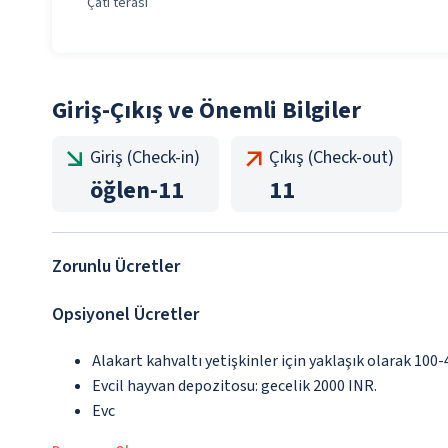
Çatı terası
Giriş-Çıkış ve Önemli Bilgiler
Giriş (Check-in)
Çıkış (Check-out)
öğlen
-
11
11
Zorunlu Ücretler
Opsiyonel Ücretler
Alakart kahvaltı yetişkinler için yaklaşık olarak 100
Evcil hayvan depozitosu: gecelik 2000 INR.
Evc