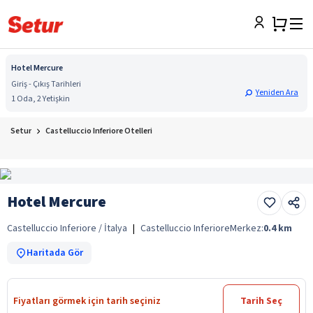
Hotel Mercure
Giriş - Çıkış Tarihleri
Yeniden Ara
1 Oda, 2 Yetişkin
Setur
Castelluccio Inferiore Otelleri
Hotel Mercure
Castelluccio Inferiore / İtalya
|
Castelluccio Inferiore
Merkez:
0.4
km
Haritada Gör
Fiyatları görmek için tarih seçiniz
Tarih Seç