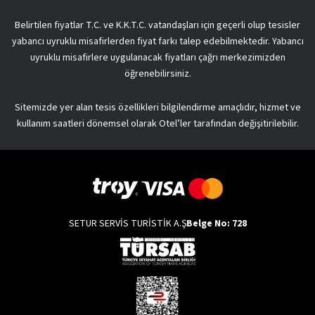
Belirtilen fiyatlar T.C. ve K.K.T.C. vatandaşları için geçerli olup tesisler
yabancı uyruklu misafirlerden fiyat farkı talep edebilmektedir. Yabancı
uyruklu misafirlere uygulanacak fiyatları çağrı merkezimizden
öğrenebilirsiniz.
Sitemizde yer alan tesis özellikleri bilgilendirme amaçlıdır, hizmet ve
kullanım saatleri dönemsel olarak Otel’ler tarafından değişitirilebilir.
SETUR SERVİS TURİSTİK A.Ş
Belge No: 728