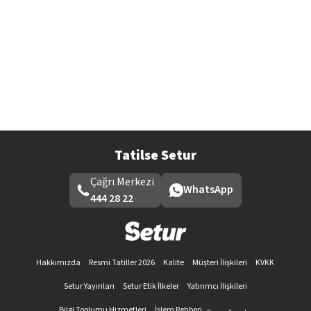
Tatilse Setur
Çağrı Merkezi
WhatsApp
444 28 22
Hakkımızda
Resmi Tatiller 2026
Kalite
Müşteri İlişkileri
KVKK
Setur Yayınları
Setur Etik İlkeler
Yatırımcı İlişkileri
Bilgi Toplumu Hizmetleri
İşlem Rehberi