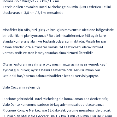
Indiana Golf Minigolf - 2,7 km / 1,7 mi
Tercih edilen havaalanı Hotel Michelangelo Rimini (RMI-Federico Fellini
Uluslararası) - 3,8 km / 2,4 mi mesafede
Misafirler için ofis, hızlı giriş ve hızlı çıkış mevcuttur. Riccione bölgesinde
bir etkinlik mi planlıyorsunuz? Bu otel misafirlerimize 915 ayak kare
alanda konferans alanı ve toplantı odası sunmaktadır. Misafirler için
havaalanından otele transfer servisi 24 saat ücretli olarak hizmet
vermektedir ve tren istasyonundan alma hizmeti ücretlidir.
Otelin restoranı misafirlere okyanus manzarasına nazır yemek keyfi
ayrıcalığı sunuyor, ayrıca belirli saatlerde oda servisi imkanı var.
Oteldeki bar/oturma salonu misafirlere içecek servisi yapıyor.
Viale Ceccarini yakınında
Riccione şehrindeki Hotel Michelangelo konaklamanızda denize sıfır,
Viale Dante konumuna sadece birkaç adım mesafede olacaksınız;
Riccione Kongre Merkezi ise 12 dakikalık yürüme mesafesinde olacak.
Bu plaj olan otel Viale Ceccarini ile 1,7 km (1 mi) ve Rimini Plajı ile 2,4 km