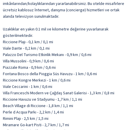
imkânlarından/kolaylıklarından yararlanabilirsiniz. Bu otelde misafirlere
ücretsiz kablosuz İnternet, danışma (concierge) hizmetleri ve ortak
alanda televizyon sunulmaktadır.
Uzaklıklar en yakın 0.1 mil ve kilometre değerine yuvarlanarak
gösterilmektedir.
Riccione Plajı - 0,1 km / 0,1 mi
Viale Dante - 0,2 km / 0,1 mi
Palazzo Del Turismo Etkinlik Mekanı - 0,9 km / 0,6 mi
Villa Mussolini - 0,9 km / 0,6 mi
Piazzale Roma - 0,9 km / 0,6 mi
Fontana Bosco della Pioggia Süs Havuzu - 1 km / 0,6 mi
Riccione Kongre Merkezi - 1 km / 0,6 mi
Viale Ceccarini - 1 km / 0,6 mi
Villa Franceschi Modern ve Çağdaş Sanat Galerisi - 1,3 km / 0,8 mi
Riccione Havuzu ve Stadyumu - 1,7 km / 1,1 mi
Beach Village di Riccione - 1,8 km / 1,1 mi
Perle d Acqua Parkı - 2,2 km / 1,4 mi
Rimini Plajı - 2,5 km / 1,5 mi
Miramare Go-kart Pisti - 2,7 km / 1,7 mi