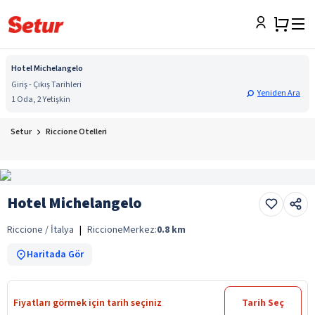
Hotel Michelangelo
Giriş - Çıkış Tarihleri
Yeniden Ara
1 Oda, 2 Yetişkin
Setur
Riccione Otelleri
Hotel Michelangelo
Riccione / İtalya
|
Riccione
Merkez:
0.8
km
Haritada Gör
Fiyatları görmek için tarih seçiniz
Tarih Seç