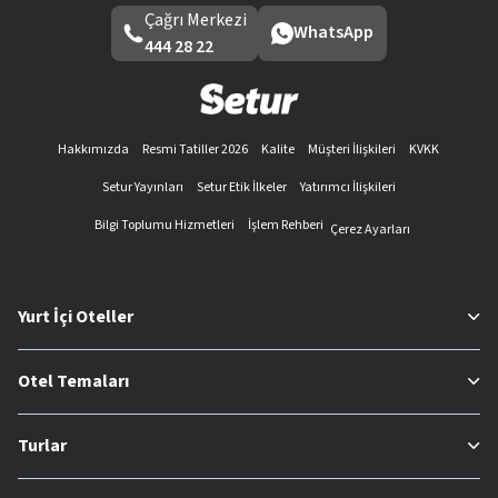
Çağrı Merkezi
WhatsApp
444 28 22
Hakkımızda
Resmi Tatiller 2026
Kalite
Müşteri İlişkileri
KVKK
Setur Yayınları
Setur Etik İlkeler
Yatırımcı İlişkileri
Bilgi Toplumu Hizmetleri
İşlem Rehberi
Çerez Ayarları
Yurt İçi Oteller
Otel Temaları
Turlar