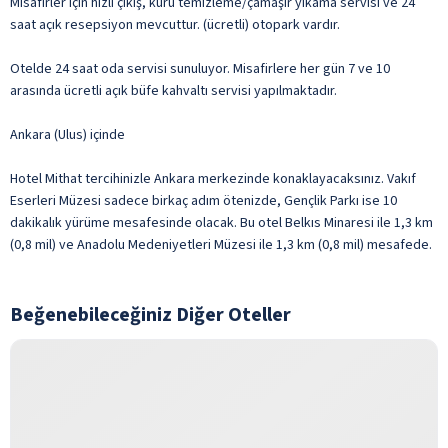
Misafirler için hızlı çıkış, kuru temizleme/çamaşır yıkama servisi ve 24
saat açık resepsiyon mevcuttur. (ücretli) otopark vardır.
Otelde 24 saat oda servisi sunuluyor. Misafirlere her gün 7 ve 10
arasında ücretli açık büfe kahvaltı servisi yapılmaktadır.
Ankara (Ulus) içinde
Hotel Mithat tercihinizle Ankara merkezinde konaklayacaksınız. Vakıf
Eserleri Müzesi sadece birkaç adım ötenizde, Gençlik Parkı ise 10
dakikalık yürüme mesafesinde olacak. Bu otel Belkıs Minaresi ile 1,3 km
(0,8 mil) ve Anadolu Medeniyetleri Müzesi ile 1,3 km (0,8 mil) mesafede.
Beğenebileceğiniz Diğer Oteller