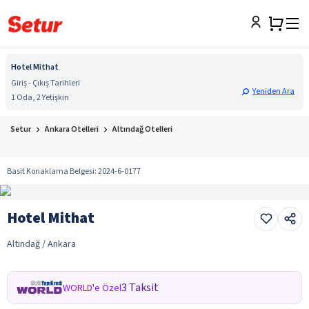
Hotel Mithat
Giriş - Çıkış Tarihleri
Yeniden Ara
1 Oda, 2 Yetişkin
Setur
Ankara Otelleri
Altındağ Otelleri
Basit Konaklama Belgesi
:
2024-6-0177
Hotel Mithat
Altındağ / Ankara
3 Taksit
WORLD'e Özel