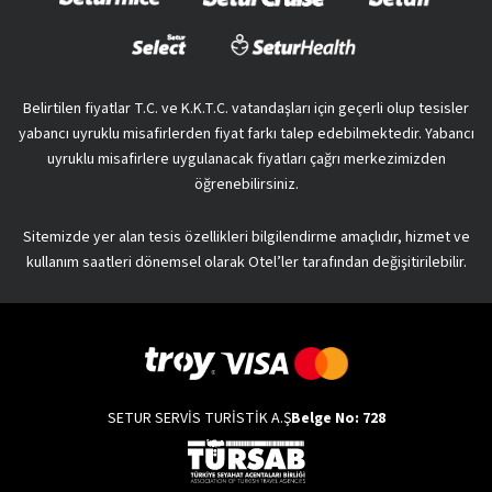
Belirtilen fiyatlar T.C. ve K.K.T.C. vatandaşları için geçerli olup tesisler
yabancı uyruklu misafirlerden fiyat farkı talep edebilmektedir. Yabancı
uyruklu misafirlere uygulanacak fiyatları çağrı merkezimizden
öğrenebilirsiniz.
Sitemizde yer alan tesis özellikleri bilgilendirme amaçlıdır, hizmet ve
kullanım saatleri dönemsel olarak Otel’ler tarafından değişitirilebilir.
SETUR SERVİS TURİSTİK A.Ş
Belge No: 728