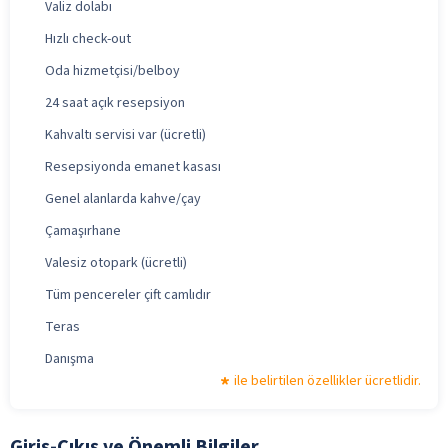
Valiz dolabı
Hızlı check-out
Oda hizmetçisi/belboy
24 saat açık resepsiyon
Kahvaltı servisi var (ücretli)
Resepsiyonda emanet kasası
Genel alanlarda kahve/çay
Çamaşırhane
Valesiz otopark (ücretli)
Tüm pencereler çift camlıdır
Teras
Danışma
ile belirtilen özellikler ücretlidir.
Giriş-Çıkış ve Önemli Bilgiler