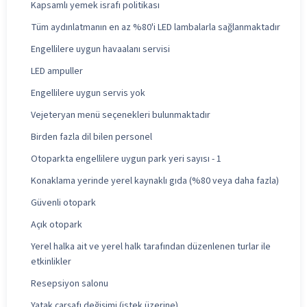
Kapsamlı yemek israfı politikası
Tüm aydınlatmanın en az %80'i LED lambalarla sağlanmaktadır
Engellilere uygun havaalanı servisi
LED ampuller
Engellilere uygun servis yok
Vejeteryan menü seçenekleri bulunmaktadır
Birden fazla dil bilen personel
Otoparkta engellilere uygun park yeri sayısı - 1
Konaklama yerinde yerel kaynaklı gıda (%80 veya daha fazla)
Güvenli otopark
Açık otopark
Yerel halka ait ve yerel halk tarafından düzenlenen turlar ile
etkinlikler
Resepsiyon salonu
Yatak çarşafı değişimi (istek üzerine)