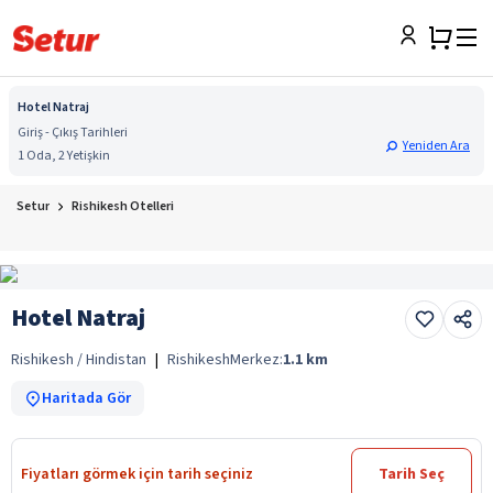
Hotel Natraj
Giriş - Çıkış Tarihleri
Yeniden Ara
1 Oda, 2 Yetişkin
Setur
Rishikesh Otelleri
Hotel Natraj
Rishikesh / Hindistan
|
Rishikesh
Merkez:
1.1
km
Haritada Gör
Fiyatları görmek için tarih seçiniz
Tarih Seç