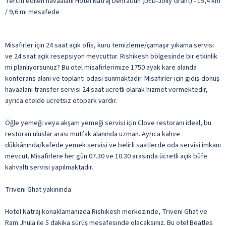
Tercih edilen havaalanı Hotel Natraj Dehradun (DED-Jolly Grant) - 15,4 km
/ 9,6 mi mesafede
Misafirler için 24 saat açık ofis, kuru temizleme/çamaşır yıkama servisi
ve 24 saat açık resepsiyon mevcuttur. Rishikesh bölgesinde bir etkinlik
mi planlıyorsunuz? Bu otel misafirlerimize 1750 ayak kare alanda
konferans alanı ve toplantı odası sunmaktadır. Misafirler için gidiş-dönüş
havaalanı transfer servisi 24 saat ücretli olarak hizmet vermektedir,
ayrıca otelde ücretsiz otopark vardır.
Öğle yemeği veya akşam yemeği servisi için Clove restoranı ideal, bu
restoran uluslar arası mutfak alanında uzman. Ayrıca kahve
dükkânında/kafede yemek servisi ve belirli saatlerde oda servisi imkanı
mevcut. Misafirlere her gün 07.30 ve 10.30 arasında ücretli açık büfe
kahvaltı servisi yapılmaktadır.
Triveni Ghat yakınında
Hotel Natraj konaklamanızda Rishikesh merkezinde, Triveni Ghat ve
Ram Jhula ile 5 dakika sürüş mesafesinde olacaksınız. Bu otel Beatles