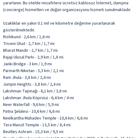
yararlanın. Bu otelde misafirlere ücretsiz kablosuz İnternet, danışma
(concierge) hizmetleri ve düğün organizasyonu hizmeti sunulmaktadır.
Uzaklıklar en yakın 0.1 mil ve kilometre değerine yuvarlanarak
gösterilmektedir.
Rishikund - 2,6 km / 1,6 mi
Triveni Ghat - 2,7 km / 1,7 mi
Bharat Mandir - 2,7 km / 1,7 mi
Rajaji Ulusal Parkı - 2,9 km / 1,8 mi
Janki Bridge - 3 km / 1,9 mi
Parmarth Niketan - 3,3 km / 2,1 mi
Ram Jhula - 3,8 km / 2,4 mi
Jumpin Heights - 3,8 km / 2,4 mi
Lakshman Tapınağı - 6,1 km / 3,8 mi
Lakshman Jhula Köprüsü - 6,4 km / 4 mi
Neer Waterfall - 9,6 km / 5,9 mi
Patna Şelalesi - 10,6 km / 6,6 mi
Neelkantha Mahadev Temple - 10,6 km / 6,6 mi
Tera Manzil Temple - 13,5 km / 8,4 mi
Beatles Ashram - 15,3 km / 9,5 mi