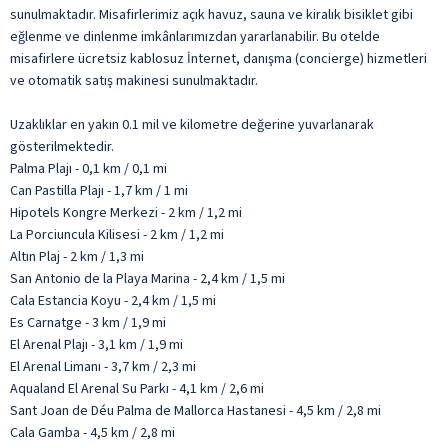
sunulmaktadır. Misafirlerimiz açık havuz, sauna ve kiralık bisiklet gibi
eğlenme ve dinlenme imkânlarımızdan yararlanabilir. Bu otelde
misafirlere ücretsiz kablosuz İnternet, danışma (concierge) hizmetleri
ve otomatik satış makinesi sunulmaktadır.
Uzaklıklar en yakın 0.1 mil ve kilometre değerine yuvarlanarak
gösterilmektedir.
Palma Plajı - 0,1 km / 0,1 mi
Can Pastilla Plajı - 1,7 km / 1 mi
Hipotels Kongre Merkezi - 2 km / 1,2 mi
La Porciuncula Kilisesi - 2 km / 1,2 mi
Altın Plaj - 2 km / 1,3 mi
San Antonio de la Playa Marina - 2,4 km / 1,5 mi
Cala Estancia Koyu - 2,4 km / 1,5 mi
Es Carnatge - 3 km / 1,9 mi
El Arenal Plajı - 3,1 km / 1,9 mi
El Arenal Limanı - 3,7 km / 2,3 mi
Aqualand El Arenal Su Parkı - 4,1 km / 2,6 mi
Sant Joan de Déu Palma de Mallorca Hastanesi - 4,5 km / 2,8 mi
Cala Gamba - 4,5 km / 2,8 mi