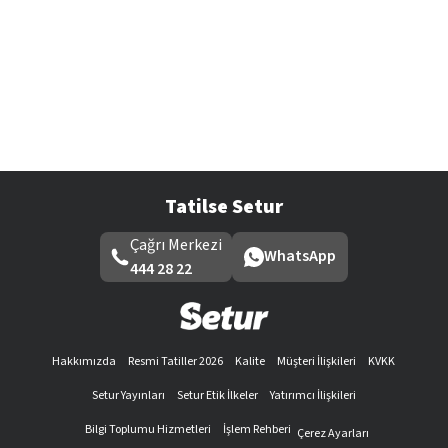
Tatilse Setur
Çağrı Merkezi
WhatsApp
444 28 22
Hakkımızda
Resmi Tatiller 2026
Kalite
Müşteri İlişkileri
KVKK
Setur Yayınları
Setur Etik İlkeler
Yatırımcı İlişkileri
Bilgi Toplumu Hizmetleri
İşlem Rehberi
Çerez Ayarları