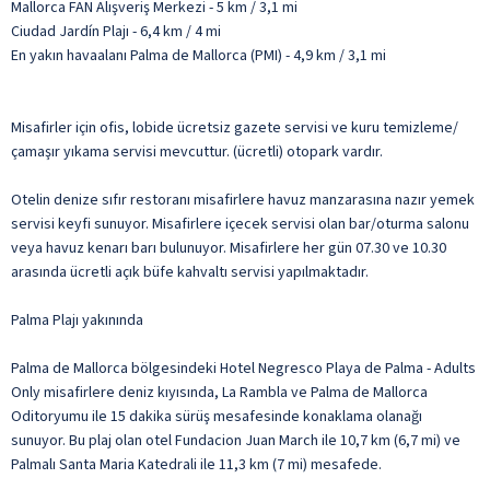
Mallorca FAN Alışveriş Merkezi - 5 km / 3,1 mi
Ciudad Jardín Plajı - 6,4 km / 4 mi
En yakın havaalanı Palma de Mallorca (PMI) - 4,9 km / 3,1 mi
Misafirler için ofis, lobide ücretsiz gazete servisi ve kuru temizleme/
çamaşır yıkama servisi mevcuttur. (ücretli) otopark vardır.
Otelin denize sıfır restoranı misafirlere havuz manzarasına nazır yemek
servisi keyfi sunuyor. Misafirlere içecek servisi olan bar/oturma salonu
veya havuz kenarı barı bulunuyor. Misafirlere her gün 07.30 ve 10.30
arasında ücretli açık büfe kahvaltı servisi yapılmaktadır.
Palma Plajı yakınında
Palma de Mallorca bölgesindeki Hotel Negresco Playa de Palma - Adults
Only misafirlere deniz kıyısında, La Rambla ve Palma de Mallorca
Oditoryumu ile 15 dakika sürüş mesafesinde konaklama olanağı
sunuyor. Bu plaj olan otel Fundacion Juan March ile 10,7 km (6,7 mi) ve
Palmalı Santa Maria Katedrali ile 11,3 km (7 mi) mesafede.