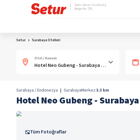
Setur Servis Turistik A.Ş.
Belge No: 728
Setur
Surabaya Otelleri
Otel / Konum
Surabaya / Endonezya
|
Surabaya
Merkez:
3.3
km
Hotel Neo Gubeng - Surabaya
Tüm Fotoğraflar