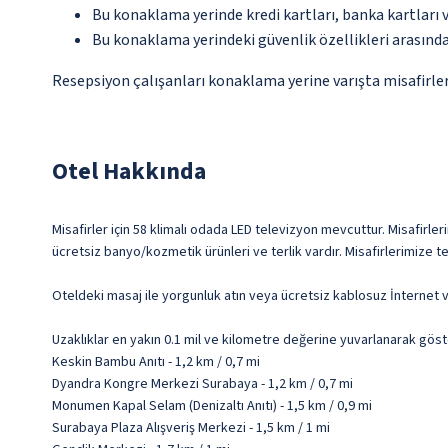
Bu konaklama yerinde kredi kartları, banka kartları 
Bu konaklama yerindeki güvenlik özellikleri arasınd
Resepsiyon çalışanları konaklama yerine varışta misafirleri
Otel Hakkında
Misafirler için 58 klimalı odada LED televizyon mevcuttur. Misafirler
ücretsiz banyo/kozmetik ürünleri ve terlik vardır. Misafirlerimize 
Oteldeki masaj ile yorgunluk atın veya ücretsiz kablosuz İnternet v
Uzaklıklar en yakın 0.1 mil ve kilometre değerine yuvarlanarak göst
Keskin Bambu Anıtı - 1,2 km / 0,7 mi
Dyandra Kongre Merkezi Surabaya - 1,2 km / 0,7 mi
Monumen Kapal Selam (Denizaltı Anıtı) - 1,5 km / 0,9 mi
Surabaya Plaza Alışveriş Merkezi - 1,5 km / 1 mi