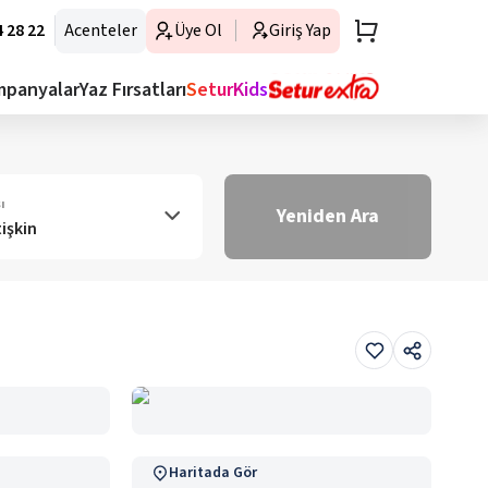
 28 22
Acenteler
Üye Ol
Giriş Yap
mpanyalar
Yaz Fırsatları
SeturKids
ı
Yeniden Ara
tişkin
Haritada Gör