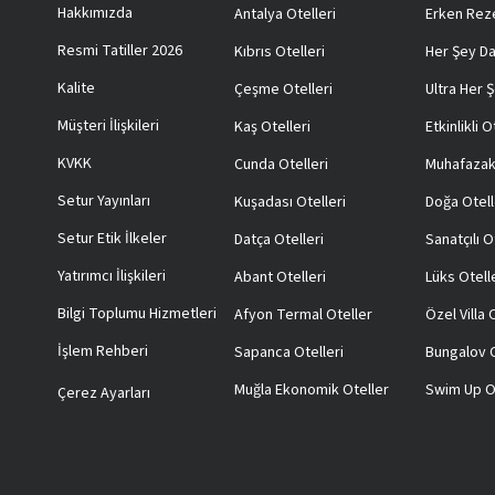
Hakkımızda
Antalya Otelleri
Erken Reze
Resmi Tatiller 2026
Kıbrıs Otelleri
Her Şey Da
Kalite
Çeşme Otelleri
Ultra Her Ş
Müşteri İlişkileri
Kaş Otelleri
Etkinlikli O
KVKK
Cunda Otelleri
Muhafazak
Setur Yayınları
Kuşadası Otelleri
Doğa Otell
Setur Etik İlkeler
Datça Otelleri
Sanatçılı O
Yatırımcı İlişkileri
Abant Otelleri
Lüks Otell
Bilgi Toplumu Hizmetleri
Afyon Termal Oteller
Özel Villa
İşlem Rehberi
Sapanca Otelleri
Bungalov O
Muğla Ekonomik Oteller
Swim Up O
Çerez Ayarları