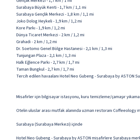
Gençlik Merkezi - 1,7 km / 1 mi
Surabaya Büyük Kenti - 1,7 km / 1,1 mi
Surabaya Gençlik Merkezi - 1,8 km / 1,1 mi
Joko Dolog Heykeli - 1,9 km / 1,2 mi
Kore Parkı - 1,9 km / 1,2 mi
Dünya Ticaret Merkezi - 2 km / 1,2 mi
Grahadi - 2 km / 1,2 mi
Dr. Soetomo Genel Bölge Hastanesi - 2,1 km / 1,3 mi
Tunjungan Plaza - 2,1 km / 1,3 mi
Halk Eğlence Parkı - 2,7 km / 1,7 mi
Taman Bungkul - 2,7 km / 1,7 mi
Tercih edilen havaalanı Hotel Neo Gubeng - Surabaya by ASTON Su
Misafirler için bilgisayar istasyonu, kuru temizleme/çamaşır yıkama 
Otelin uluslar arası mutfak alanında uzman restoranı Coffeeology m
Surabaya (Surabaya Merkezi) içinde
Hotel Neo Gubeng - Surabaya by ASTON misafirlere Surabaya merkez