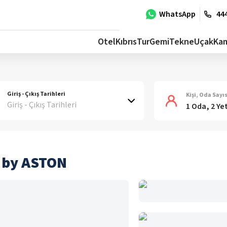
WhatsApp
444
Otel
Kıbrıs
Tur
Gemi
Tekne
Uçak
Ka
Giriş - Çıkış Tarihleri
Kişi, Oda Sayıs
Giriş - Çıkış Tarihleri
1 Oda, 2 Ye
 by ASTON