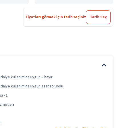
Fiyatları görmek için tarih seçiniz
Tarih Seç
ndalye kullanımına uygun – hayır
ndalye kullanımına uygun asansör yolu
ı - 1
zmetleri
u