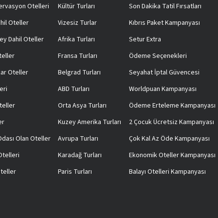
rvasyon Otelleri
Kültür Turları
Son Dakika Tatil Fırsatları
hil Oteller
Vizesiz Turlar
Kıbrıs Paket Kampanyası
ey Dahil Oteller
Afrika Turları
Setur Extra
teller
Fransa Turları
Ödeme Seçenekleri
ar Oteller
Belgrad Turları
Seyahat İptal Güvencesi
eri
ABD Turları
Worldpuan Kampanyası
teller
Orta Asya Turları
Ödeme Erteleme Kampanyası
er
Kuzey Amerika Turları
2 Çocuk Ücretsiz Kampanyası
 Odası Olan Oteller
Avrupa Turları
Çok Kal Az Öde Kampanyası
telleri
Karadağ Turları
Ekonomik Oteller Kampanyası
teller
Paris Turları
Balayı Otelleri Kampanyası