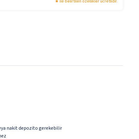
ile belirtilen özellikler ücretlidir.
eya nakit depozito gerekebilir
mez