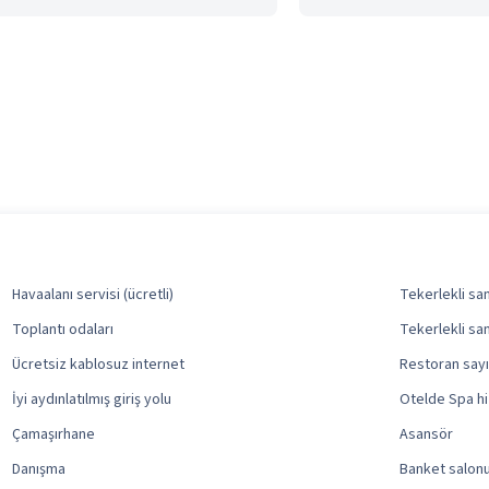
Havaalanı servisi (ücretli)
Tekerlekli sa
Toplantı odaları
Tekerlekli sa
Ücretsiz kablosuz internet
Restoran sayıs
İyi aydınlatılmış giriş yolu
Otelde Spa hi
Çamaşırhane
Asansör
Danışma
Banket salon