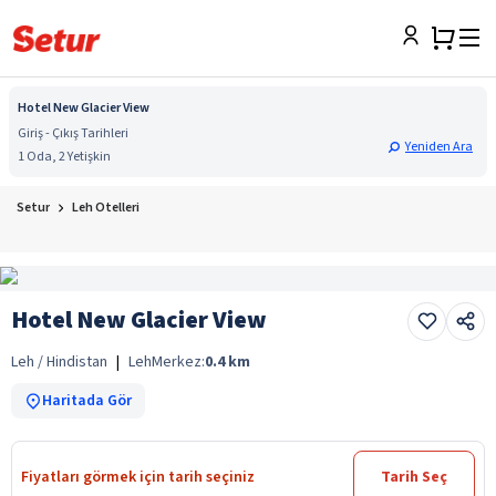
Hotel New Glacier View
Giriş - Çıkış Tarihleri
Yeniden Ara
1 Oda, 2 Yetişkin
Setur
Leh Otelleri
Hotel New Glacier View
Leh / Hindistan
|
Leh
Merkez:
0.4
km
Haritada Gör
Fiyatları görmek için tarih seçiniz
Tarih Seç