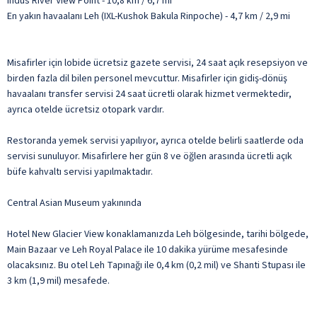
Indus River View Point - 10,8 km / 6,7 mi
En yakın havaalanı Leh (IXL-Kushok Bakula Rinpoche) - 4,7 km / 2,9 mi
Misafirler için lobide ücretsiz gazete servisi, 24 saat açık resepsiyon ve
birden fazla dil bilen personel mevcuttur. Misafirler için gidiş-dönüş
havaalanı transfer servisi 24 saat ücretli olarak hizmet vermektedir,
ayrıca otelde ücretsiz otopark vardır.
Restoranda yemek servisi yapılıyor, ayrıca otelde belirli saatlerde oda
servisi sunuluyor. Misafirlere her gün 8 ve öğlen arasında ücretli açık
büfe kahvaltı servisi yapılmaktadır.
Central Asian Museum yakınında
Hotel New Glacier View konaklamanızda Leh bölgesinde, tarihi bölgede,
Main Bazaar ve Leh Royal Palace ile 10 dakika yürüme mesafesinde
olacaksınız. Bu otel Leh Tapınağı ile 0,4 km (0,2 mil) ve Shanti Stupası ile
3 km (1,9 mil) mesafede.