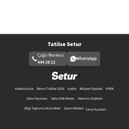
Tatilse Setur
Çağrı Merkezi
WhatsApp
444 28 22
Hakkımızda
Resmi Tatiller 2026
Kalite
Müşteri İlişkileri
KVKK
Setur Yayınları
Setur Etik İlkeler
Yatırımcı İlişkileri
Bilgi Toplumu Hizmetleri
İşlem Rehberi
Çerez Ayarları