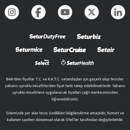
Belirtilen fiyatlar T.C. ve K.K.T.C. vatandaşları için geçerli olup tesisler
yabancı uyruklu misafirlerden fiyat farkı talep edebilmektedir. Yabancı
uyruklu misafirlere uygulanacak fiyatları çağrı merkezimizden
öğrenebilirsiniz.
Sitemizde yer alan tesis özellikleri bilgilendirme amaçlıdır, hizmet ve
kullanım saatleri dönemsel olarak Otel’ler tarafından değişitirilebilir.