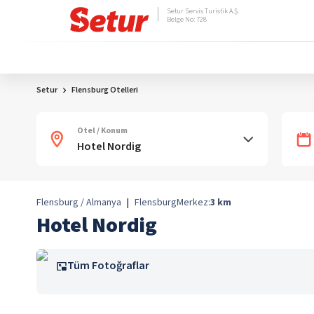
Setur Servis Turistik A.Ş.
Belge No: 728
Setur
Flensburg Otelleri
Otel / Konum
Flensburg / Almanya
|
Flensburg
Merkez:
3
km
Hotel Nordig
Tüm Fotoğraflar