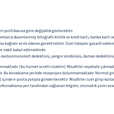
eri politikasına göre değişiklik gösterebilir
umlarca düzenlenmiş fotoğraflı kimlik ve kredi kartı, banka kartı v
na bağlıdır ve ek ödeme gerektirebilir. Özel talepler garanti edile
ve nakit kabul edilmektedir
da karbonmonoksit dedektörü, yangın söndürücü, duman dedektörü, g
unmaktadır (bu hizmet ücretli olabilir). Misafirler seyahate çıkmad
dir. Bu konaklama yerinde resepsiyon bulunmamaktadır. Normal giri
t içinde e-posta yoluyla gönderilecektir. Misafirler özel girişi kul
Konaklama yeri tarafından sağlanan bilgiler, otomatik çeviri araçla