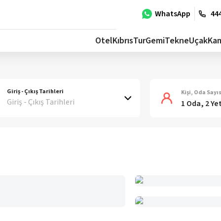
WhatsApp
444
Otel
Kıbrıs
Tur
Gemi
Tekne
Uçak
Ka
Giriş - Çıkış Tarihleri
Kişi, Oda Sayıs
Giriş - Çıkış Tarihleri
1 Oda, 2 Ye