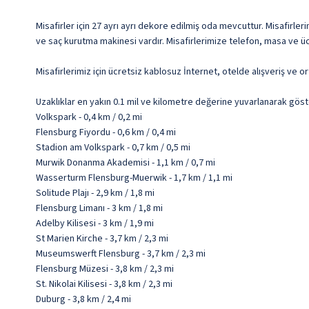
Misafirler için 27 ayrı ayrı dekore edilmiş oda mevcuttur. Misafirler
ve saç kurutma makinesi vardır. Misafirlerimize telefon, masa ve üc
Misafirlerimiz için ücretsiz kablosuz İnternet, otelde alışveriş ve 
Uzaklıklar en yakın 0.1 mil ve kilometre değerine yuvarlanarak göst
Volkspark - 0,4 km / 0,2 mi
Flensburg Fiyordu - 0,6 km / 0,4 mi
Stadion am Volkspark - 0,7 km / 0,5 mi
Murwik Donanma Akademisi - 1,1 km / 0,7 mi
Wasserturm Flensburg-Muerwik - 1,7 km / 1,1 mi
Solitude Plajı - 2,9 km / 1,8 mi
Flensburg Limanı - 3 km / 1,8 mi
Adelby Kilisesi - 3 km / 1,9 mi
St Marien Kirche - 3,7 km / 2,3 mi
Museumswerft Flensburg - 3,7 km / 2,3 mi
Flensburg Müzesi - 3,8 km / 2,3 mi
St. Nikolai Kilisesi - 3,8 km / 2,3 mi
Duburg - 3,8 km / 2,4 mi