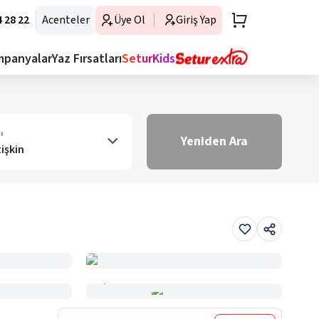
 28 22
Acenteler
Üye Ol
Giriş Yap
mpanyalar
Yaz Fırsatları
SeturKids
ı
Yeniden Ara
tişkin
Haritada Gör