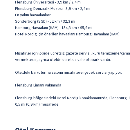
Flensburg Üniversitesi - 3,9 km / 2,4 mi
Flensburg Denizcilik Müzesi - 3,9 km / 2,4 mi
En yakın havaalanları:
Sonderborg (SGD) - 52 km / 32,3 mi
Hamburg Havaalanı (HAM) - 154,3 km / 95,9 mi
Hotel Nordig için önerilen havaalanı Hamburg Havaalanı (HAM).
Misafirler için lobide ücretsiz gazete servisi, kuru temizleme/çamaşı
vermektedir, ayrıca otelde ücretsiz vale otopark vardır.
Oteldeki bar/oturma salonu misafirlere içecek servisi yapıyor.
Flensburg Limanı yakınında
Flensburg bölgesindeki Hotel Nordig konaklamanızda, Flensburg Lim
0,5 mi (0,9 km) mesafede.