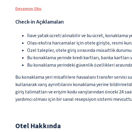
Devamını Oku
Check-in Açıklamaları
İlave yatak ücreti alınabilir ve bu ücret, konaklama y
Olası ekstra harcamalar için otele girişte, resmi kur
Özel talepler, otele giriş sırasında müsaitlik durumu
Bu konaklama yerinde kredi kartları, banka kartları 
Bu konaklama yerindeki güvenlik özellikleri arasın
Bu konaklama yeri misafirlere havaalanı transfer servisi s
kullanarak varış ayrıntılarını konaklama yerine bildirmeli
giriş talimatları ve erişim kodu varışlarından önceki 24 saa
yardımcı olması için bir sanal resepsiyon sistemi mevcuttur
Otel Hakkında