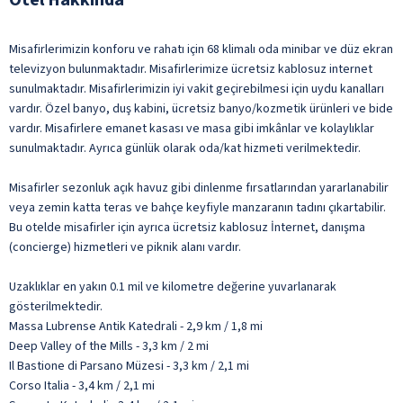
Misafirlerimizin konforu ve rahatı için 68 klimalı oda minibar ve düz ekran
televizyon bulunmaktadır. Misafirlerimize ücretsiz kablosuz internet
sunulmaktadır. Misafirlerimizin iyi vakit geçirebilmesi için uydu kanalları
vardır. Özel banyo, duş kabini, ücretsiz banyo/kozmetik ürünleri ve bide
vardır. Misafirlere emanet kasası ve masa gibi imkânlar ve kolaylıklar
sunulmaktadır. Ayrıca günlük olarak oda/kat hizmeti verilmektedir.
Misafirler sezonluk açık havuz gibi dinlenme fırsatlarından yararlanabilir
veya zemin katta teras ve bahçe keyfiyle manzaranın tadını çıkartabilir.
Bu otelde misafirler için ayrıca ücretsiz kablosuz İnternet, danışma
(concierge) hizmetleri ve piknik alanı vardır.
Uzaklıklar en yakın 0.1 mil ve kilometre değerine yuvarlanarak
gösterilmektedir.
Massa Lubrense Antik Katedrali - 2,9 km / 1,8 mi
Deep Valley of the Mills - 3,3 km / 2 mi
Il Bastione di Parsano Müzesi - 3,3 km / 2,1 mi
Corso Italia - 3,4 km / 2,1 mi