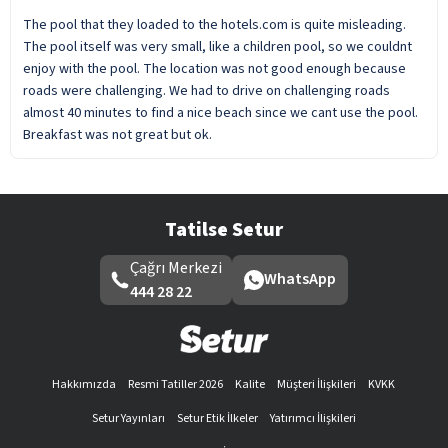
The pool that they loaded to the hotels.com is quite misleading.
The pool itself was very small, like a children pool, so we couldnt
enjoy with the pool. The location was not good enough because
roads were challenging. We had to drive on challenging roads
almost 40 minutes to find a nice beach since we cant use the pool.
Breakfast was not great but ok.
Tatilse Setur
Çağrı Merkezi
WhatsApp
444 28 22
Hakkımızda
Resmi Tatiller 2026
Kalite
Müşteri İlişkileri
KVKK
Setur Yayınları
Setur Etik İlkeler
Yatırımcı İlişkileri