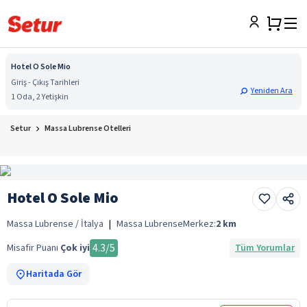
Hotel O Sole Mio
Giriş - Çıkış Tarihleri
Yeniden Ara
1 Oda, 2 Yetişkin
Setur
Massa Lubrense Otelleri
Hotel O Sole Mio
Massa Lubrense / İtalya
|
Massa Lubrense
Merkez:
2
km
4.3
/5
Misafir Puanı
Çok iyi
Tüm Yorumlar
Haritada Gör