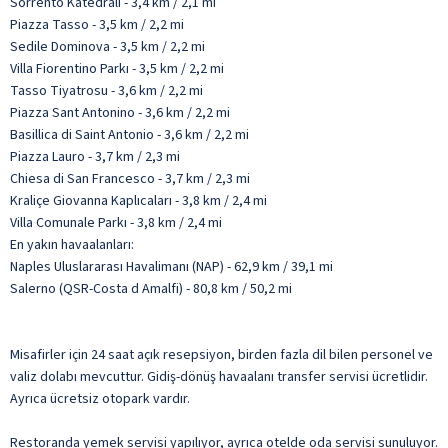
Sorrento Katedrali - 3,4 km / 2,1 mi
Piazza Tasso - 3,5 km / 2,2 mi
Sedile Dominova - 3,5 km / 2,2 mi
Villa Fiorentino Parkı - 3,5 km / 2,2 mi
Tasso Tiyatrosu - 3,6 km / 2,2 mi
Piazza Sant Antonino - 3,6 km / 2,2 mi
Basillica di Saint Antonio - 3,6 km / 2,2 mi
Piazza Lauro - 3,7 km / 2,3 mi
Chiesa di San Francesco - 3,7 km / 2,3 mi
Kraliçe Giovanna Kaplıcaları - 3,8 km / 2,4 mi
Villa Comunale Parkı - 3,8 km / 2,4 mi
En yakın havaalanları:
Naples Uluslararası Havalimanı (NAP) - 62,9 km / 39,1 mi
Salerno (QSR-Costa d Amalfi) - 80,8 km / 50,2 mi
Misafirler için 24 saat açık resepsiyon, birden fazla dil bilen personel ve
valiz dolabı mevcuttur. Gidiş-dönüş havaalanı transfer servisi ücretlidir.
Ayrıca ücretsiz otopark vardır.
Restoranda yemek servisi yapılıyor, ayrıca otelde oda servisi sunuluyor.