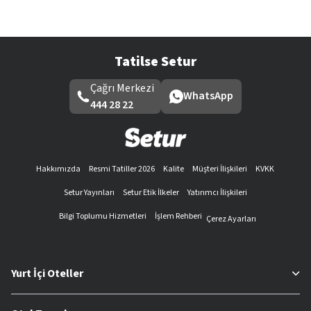
Tatilse Setur
Çağrı Merkezi
WhatsApp
444 28 22
Hakkımızda
Resmi Tatiller 2026
Kalite
Müşteri İlişkileri
KVKK
Setur Yayınları
Setur Etik İlkeler
Yatırımcı İlişkileri
Bilgi Toplumu Hizmetleri
İşlem Rehberi
Çerez Ayarları
Yurt İçi Oteller