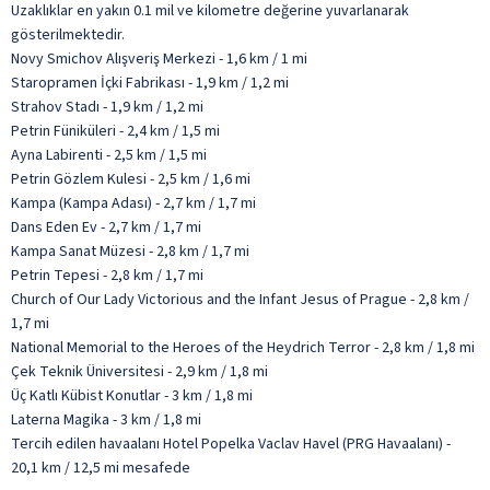
Uzaklıklar en yakın 0.1 mil ve kilometre değerine yuvarlanarak
gösterilmektedir.
Novy Smichov Alışveriş Merkezi - 1,6 km / 1 mi
Staropramen İçki Fabrikası - 1,9 km / 1,2 mi
Strahov Stadı - 1,9 km / 1,2 mi
Petrin Füniküleri - 2,4 km / 1,5 mi
Ayna Labirenti - 2,5 km / 1,5 mi
Petrin Gözlem Kulesi - 2,5 km / 1,6 mi
Kampa (Kampa Adası) - 2,7 km / 1,7 mi
Dans Eden Ev - 2,7 km / 1,7 mi
Kampa Sanat Müzesi - 2,8 km / 1,7 mi
Petrin Tepesi - 2,8 km / 1,7 mi
Church of Our Lady Victorious and the Infant Jesus of Prague - 2,8 km /
1,7 mi
National Memorial to the Heroes of the Heydrich Terror - 2,8 km / 1,8 mi
Çek Teknik Üniversitesi - 2,9 km / 1,8 mi
Üç Katlı Kübist Konutlar - 3 km / 1,8 mi
Laterna Magika - 3 km / 1,8 mi
Tercih edilen havaalanı Hotel Popelka Vaclav Havel (PRG Havaalanı) -
20,1 km / 12,5 mi mesafede