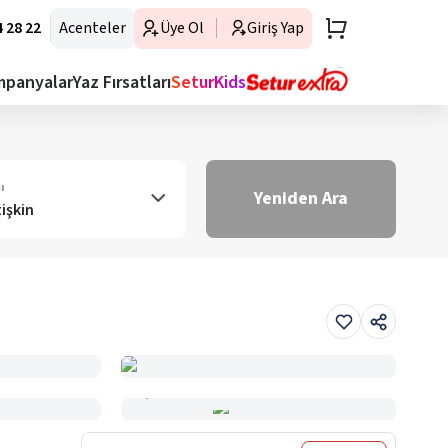
 28 22
Acenteler
Üye Ol
Giriş Yap
mpanyalar
Yaz Fırsatları
SeturKids
ı
Yeniden Ara
tişkin
Haritada Gör