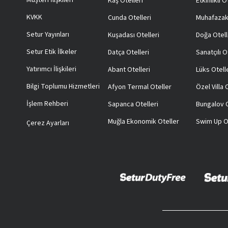
Müşteri İlişkileri
Kaş Otelleri
Etkinlikli O
KVKK
Cunda Otelleri
Muhafazak
Setur Yayınları
Kuşadası Otelleri
Doğa Otell
Setur Etik İlkeler
Datça Otelleri
Sanatçılı O
Yatırımcı İlişkileri
Abant Otelleri
Lüks Otell
Bilgi Toplumu Hizmetleri
Afyon Termal Oteller
Özel Villa
İşlem Rehberi
Sapanca Otelleri
Bungalov O
Muğla Ekonomik Oteller
Swim Up O
Çerez Ayarları