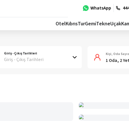
WhatsApp
444
Otel
Kıbrıs
Tur
Gemi
Tekne
Uçak
Ka
Giriş - Çıkış Tarihleri
Kişi, Oda Sayıs
Giriş - Çıkış Tarihleri
1 Oda, 2 Ye