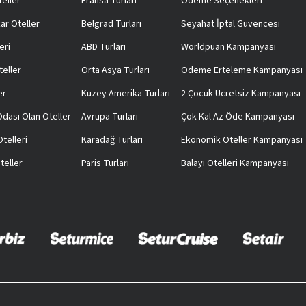
teller
Fransa Turları
Ödeme Seçenekleri
ar Oteller
Belgrad Turları
Seyahat İptal Güvencesi
eri
ABD Turları
Worldpuan Kampanyası
teller
Orta Asya Turları
Ödeme Erteleme Kampanyası
er
Kuzey Amerika Turları
2 Çocuk Ücretsiz Kampanyası
 Odası Olan Oteller
Avrupa Turları
Çok Kal Az Öde Kampanyası
telleri
Karadağ Turları
Ekonomik Oteller Kampanyası
teller
Paris Turları
Balayı Otelleri Kampanyası