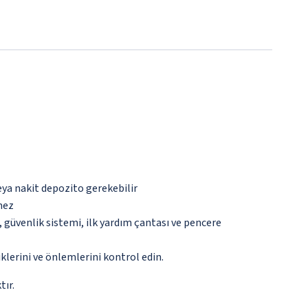
eya nakit depozito gerekebilir
mez
güvenlik sistemi, ilk yardım çantası ve pencere
lerini ve önlemlerini kontrol edin.
tır.