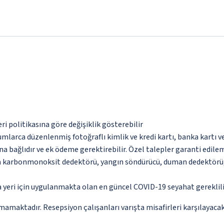
eri politikasına göre değişiklik gösterebilir
umlarca düzenlenmiş fotoğraflı kimlik ve kredi kartı, banka kartı v
na bağlıdır ve ek ödeme gerektirebilir. Özel talepler garanti edile
da karbonmonoksit dedektörü, yangın söndürücü, duman dedektörü, 
yeri için uygulanmakta olan en güncel COVID-19 seyahat gereklilik
amaktadır. Resepsiyon çalışanları varışta misafirleri karşılayacak