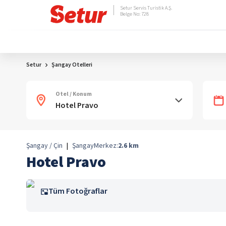
Setur Servis Turistik A.Ş.
Belge No: 728
Setur
Şangay Otelleri
Otel / Konum
Şangay / Çin
|
Şangay
Merkez:
2.6
km
Hotel Pravo
Tüm Fotoğraflar