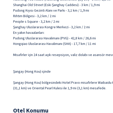
Shanghai Old Street (Eski Şanghay Caddesi) - 3 km / 1,9 mi
Pudong Kıyısı Gezinti Alanı ve Parkı - 3,1 km / 1,9 mi
Rıhtım Bölgesi - 3,2 km / 2 mi
People s Square - 3,2 km / 2 mi
Şanghay Uluslararası Kongre Merkezi - 3,2 km / 2 mi
En yakın havaalanları:
Pudong Uluslararası Havalimanı (PVG) - 42,8 km / 26,6 mi
Hongqiao Uluslararası Havalimanı (SHA) - 17,7 km / 11 mi
Misafirler için 24 saat açık resepsiyon, valiz dolabı ve asansör mev
Şangay (Hong Kou) içinde
Şangay (Hong Kou) bölgesindeki Hotel Pravo misafirlere Waibaidu Kö
(31,1 km) ve Oriental Pearl Kulesi ile 1,9 mi (3,1 km) mesafede.
Otel Konumu