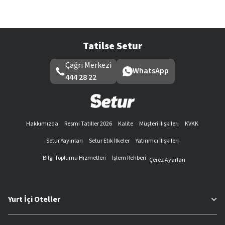
Tatilse Setur
Çağrı Merkezi
WhatsApp
444 28 22
Hakkımızda
Resmi Tatiller 2026
Kalite
Müşteri İlişkileri
KVKK
Setur Yayınları
Setur Etik İlkeler
Yatırımcı İlişkileri
Bilgi Toplumu Hizmetleri
İşlem Rehberi
Çerez Ayarları
Yurt İçi Oteller