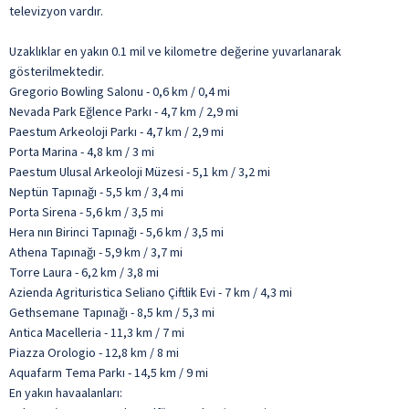
televizyon vardır.
Uzaklıklar en yakın 0.1 mil ve kilometre değerine yuvarlanarak
gösterilmektedir.
Gregorio Bowling Salonu - 0,6 km / 0,4 mi
Nevada Park Eğlence Parkı - 4,7 km / 2,9 mi
Paestum Arkeoloji Parkı - 4,7 km / 2,9 mi
Porta Marina - 4,8 km / 3 mi
Paestum Ulusal Arkeoloji Müzesi - 5,1 km / 3,2 mi
Neptün Tapınağı - 5,5 km / 3,4 mi
Porta Sirena - 5,6 km / 3,5 mi
Hera nın Birinci Tapınağı - 5,6 km / 3,5 mi
Athena Tapınağı - 5,9 km / 3,7 mi
Torre Laura - 6,2 km / 3,8 mi
Azienda Agrituristica Seliano Çiftlik Evi - 7 km / 4,3 mi
Gethsemane Tapınağı - 8,5 km / 5,3 mi
Antica Macelleria - 11,3 km / 7 mi
Piazza Orologio - 12,8 km / 8 mi
Aquafarm Tema Parkı - 14,5 km / 9 mi
En yakın havaalanları: