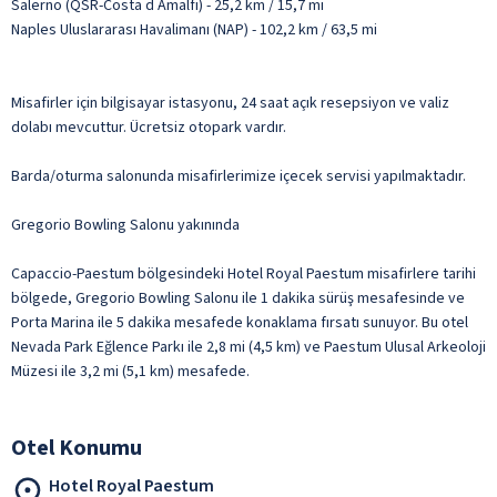
Salerno (QSR-Costa d Amalfi) - 25,2 km / 15,7 mi
Naples Uluslararası Havalimanı (NAP) - 102,2 km / 63,5 mi
Misafirler için bilgisayar istasyonu, 24 saat açık resepsiyon ve valiz
dolabı mevcuttur. Ücretsiz otopark vardır.
Barda/oturma salonunda misafirlerimize içecek servisi yapılmaktadır.
Gregorio Bowling Salonu yakınında
Capaccio-Paestum bölgesindeki Hotel Royal Paestum misafirlere tarihi
bölgede, Gregorio Bowling Salonu ile 1 dakika sürüş mesafesinde ve
Porta Marina ile 5 dakika mesafede konaklama fırsatı sunuyor. Bu otel
Nevada Park Eğlence Parkı ile 2,8 mi (4,5 km) ve Paestum Ulusal Arkeoloji
Müzesi ile 3,2 mi (5,1 km) mesafede.
Otel Konumu
Hotel Royal Paestum