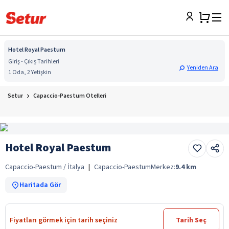
Hotel Royal Paestum
Giriş - Çıkış Tarihleri
Yeniden Ara
1 Oda, 2 Yetişkin
Setur
Capaccio-Paestum Otelleri
Hotel Royal Paestum
Capaccio-Paestum / İtalya
|
Capaccio-Paestum
Merkez:
9.4
km
Haritada Gör
Fiyatları görmek için tarih seçiniz
Tarih Seç