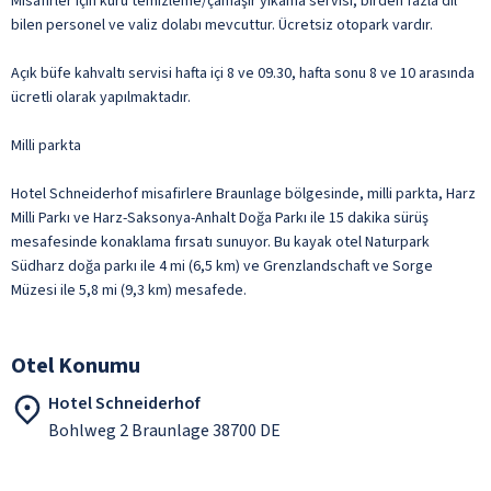
Misafirler için kuru temizleme/çamaşır yıkama servisi, birden fazla dil
bilen personel ve valiz dolabı mevcuttur. Ücretsiz otopark vardır.
Açık büfe kahvaltı servisi hafta içi 8 ve 09.30, hafta sonu 8 ve 10 arasında
ücretli olarak yapılmaktadır.
Milli parkta
Hotel Schneiderhof misafirlere Braunlage bölgesinde, milli parkta, Harz
Milli Parkı ve Harz-Saksonya-Anhalt Doğa Parkı ile 15 dakika sürüş
mesafesinde konaklama fırsatı sunuyor. Bu kayak otel Naturpark
Südharz doğa parkı ile 4 mi (6,5 km) ve Grenzlandschaft ve Sorge
Müzesi ile 5,8 mi (9,3 km) mesafede.
Otel Konumu
Hotel Schneiderhof
Bohlweg 2 Braunlage 38700 DE