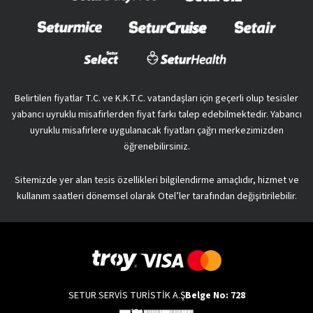
Belirtilen fiyatlar T.C. ve K.K.T.C. vatandaşları için geçerli olup tesisler
yabancı uyruklu misafirlerden fiyat farkı talep edebilmektedir. Yabancı
uyruklu misafirlere uygulanacak fiyatları çağrı merkezimizden
öğrenebilirsiniz.
Sitemizde yer alan tesis özellikleri bilgilendirme amaçlıdır, hizmet ve
kullanım saatleri dönemsel olarak Otel’ler tarafından değişitirilebilir.
SETUR SERVİS TURİSTİK A.Ş
Belge No: 728