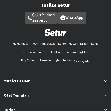
Tatilse Setur
Çağrı Merkezi
WhatsApp
444 28 22
Hakkımızda
Resmi Tatiller 2026
Kalite
Müşteri İlişkileri
KVKK
Setur Yayınları
Setur Etik İlkeler
Yatırımcı İlişkileri
Bilgi Toplumu Hizmetleri
İşlem Rehberi
Çerez Ayarları
Yurt İçi Oteller
Otel Temaları
Turlar