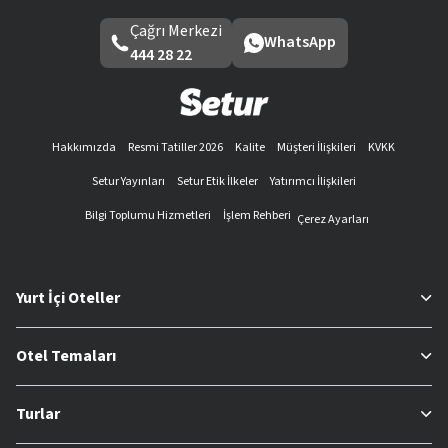
Çağrı Merkezi
WhatsApp
444 28 22
Hakkımızda
Resmi Tatiller 2026
Kalite
Müşteri İlişkileri
KVKK
Setur Yayınları
Setur Etik İlkeler
Yatırımcı İlişkileri
Bilgi Toplumu Hizmetleri
İşlem Rehberi
Çerez Ayarları
Yurt İçi Oteller
Otel Temaları
Turlar