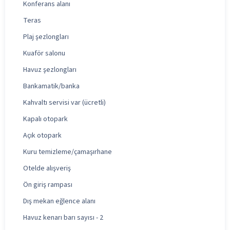
Konferans alanı
Teras
Plaj şezlongları
Kuaför salonu
Havuz şezlongları
Bankamatik/banka
Kahvaltı servisi var (ücretli)
Kapalı otopark
Açık otopark
Kuru temizleme/çamaşırhane
Otelde alışveriş
Ön giriş rampası
Dış mekan eğlence alanı
Havuz kenarı barı sayısı - 2