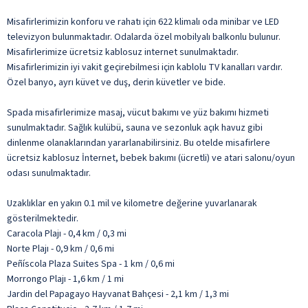
Misafirlerimizin konforu ve rahatı için 622 klimalı oda minibar ve LED
televizyon bulunmaktadır. Odalarda özel mobilyalı balkonlu bulunur.
Misafirlerimize ücretsiz kablosuz internet sunulmaktadır.
Misafirlerimizin iyi vakit geçirebilmesi için kablolu TV kanalları vardır.
Özel banyo, ayrı küvet ve duş, derin küvetler ve bide.
Spada misafirlerimize masaj, vücut bakımı ve yüz bakımı hizmeti
sunulmaktadır. Sağlık kulübü, sauna ve sezonluk açık havuz gibi
dinlenme olanaklarından yararlanabilirsiniz. Bu otelde misafirlere
ücretsiz kablosuz İnternet, bebek bakımı (ücretli) ve atari salonu/oyun
odası sunulmaktadır.
Uzaklıklar en yakın 0.1 mil ve kilometre değerine yuvarlanarak
gösterilmektedir.
Caracola Plajı - 0,4 km / 0,3 mi
Norte Plajı - 0,9 km / 0,6 mi
Peñíscola Plaza Suites Spa - 1 km / 0,6 mi
Morrongo Plajı - 1,6 km / 1 mi
Jardin del Papagayo Hayvanat Bahçesi - 2,1 km / 1,3 mi