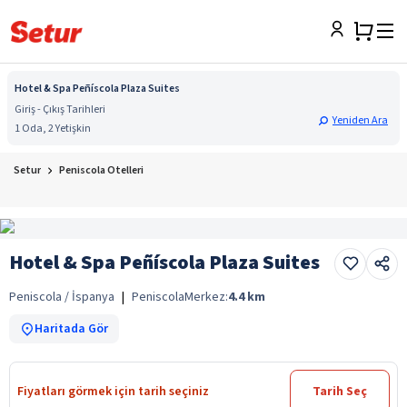
Hotel & Spa Peñíscola Plaza Suites
Giriş - Çıkış Tarihleri
Yeniden Ara
1 Oda, 2 Yetişkin
Setur
Peniscola Otelleri
Hotel & Spa Peñíscola Plaza Suites
Peniscola / İspanya
|
Peniscola
Merkez:
4.4
km
Haritada Gör
Fiyatları görmek için tarih seçiniz
Tarih Seç