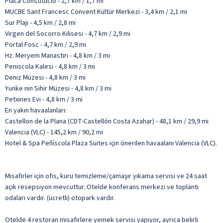
Placa Constitucio - 2,7 km / 1,7 mi
MUCBE Sant Francesc Convent Kültür Merkezi - 3,4 km / 2,1 mi
Sur Plajı - 4,5 km / 2,8 mi
Virgen del Socorro Kilisesi - 4,7 km / 2,9 mi
Portal Fosc - 4,7 km / 2,9 mi
Hz. Meryem Manastırı - 4,8 km / 3 mi
Peniscola Kalesi - 4,8 km / 3 mi
Deniz Müzesi - 4,8 km / 3 mi
Yunke nin Sihir Müzesi - 4,8 km / 3 mi
Petxines Evi - 4,8 km / 3 mi
En yakın havaalanları:
Castellon de la Plana (CDT-Castellón Costa Azahar) - 48,1 km / 29,9 mi
Valencia (VLC) - 145,2 km / 90,2 mi
Hotel & Spa Peñíscola Plaza Suites için önerilen havaalanı Valencia (VLC).
Misafirler için ofis, kuru temizleme/çamaşır yıkama servisi ve 24 saat
açık resepsiyon mevcuttur. Otelde konferans merkezi ve toplantı
odaları vardır. (ücretli) otopark vardır.
Otelde 4 restoran misafirlere yemek servisi yapıyor, ayrıca belirli