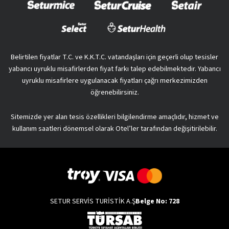
Belirtilen fiyatlar T.C. ve K.K.T.C. vatandaşları için geçerli olup tesisler
yabancı uyruklu misafirlerden fiyat farkı talep edebilmektedir. Yabancı
uyruklu misafirlere uygulanacak fiyatları çağrı merkezimizden
öğrenebilirsiniz.
Sitemizde yer alan tesis özellikleri bilgilendirme amaçlıdır, hizmet ve
kullanım saatleri dönemsel olarak Otel’ler tarafından değişitirilebilir.
SETUR SERVİS TURİSTİK A.Ş
Belge No: 728