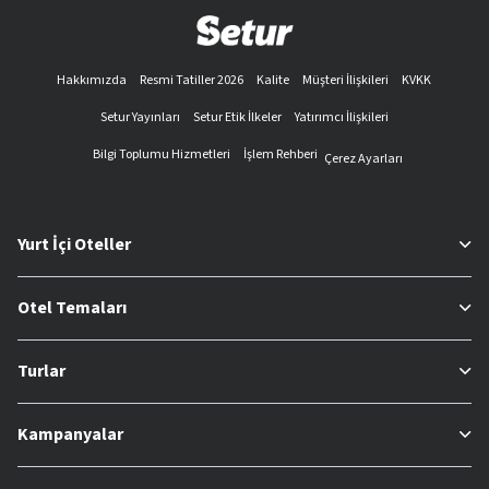
Hakkımızda
Resmi Tatiller 2026
Kalite
Müşteri İlişkileri
KVKK
Setur Yayınları
Setur Etik İlkeler
Yatırımcı İlişkileri
Bilgi Toplumu Hizmetleri
İşlem Rehberi
Çerez Ayarları
Yurt İçi Oteller
Otel Temaları
Turlar
Kampanyalar