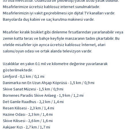
53 oda mevcuttur. Odanızda bir pillowtop/yastık üstlü yatak bulunur.
Misafirlerimize ücretsiz kablosuz internet sunulmaktadır.
Misafirlerimizin iyi vakit geçirebilmesi için dijital TV kanalları vardır.
Banyolarda duş kabini ve saç kurutma makinesi vardır.
Misafirler kiralık bisiklet gibi dinlenme fırsatlarından yararlanabilir veya
zemin katta teras ve bahçe keyfiyle manzaranın tadını çıkartabilir. Bu
otelde misafirler için ayrıca ücretsiz kablosuz İnternet, atari
salonu/oyun odası ve ortak alanda televizyon vardır.
Uzaklıklar en yakın 0.1 mil ve kilometre değerine yuvarlanarak
gösterilmektedir.
Limfjord - 0,1 km / 0,1 mi
Danimarka nın En Uzun Ahşap Köprüsü - 1,5 km / 0,9 mi
Skive Sanat Müzesi - 1,5 km / 0,9 mi
Bornenes Paradis Skive Anlaeg - 1,9 km / 1,2 mi
Det Gamle Raadhus - 2,2 km / 1,4 mi
Resen Kilisesi - 2,3 km / 1,4 mi
Hazine Odası - 2,3 km / 1,4 mi
Skive Kilisesi - 2,6 km / 1,6 mi
Aakjaer Kızı - 2,7 km / 1,7 mi