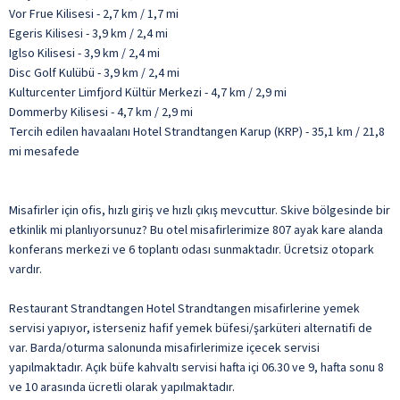
Vor Frue Kilisesi - 2,7 km / 1,7 mi
Egeris Kilisesi - 3,9 km / 2,4 mi
Iglso Kilisesi - 3,9 km / 2,4 mi
Disc Golf Kulübü - 3,9 km / 2,4 mi
Kulturcenter Limfjord Kültür Merkezi - 4,7 km / 2,9 mi
Dommerby Kilisesi - 4,7 km / 2,9 mi
Tercih edilen havaalanı Hotel Strandtangen Karup (KRP) - 35,1 km / 21,8
mi mesafede
Misafirler için ofis, hızlı giriş ve hızlı çıkış mevcuttur. Skive bölgesinde bir
etkinlik mi planlıyorsunuz? Bu otel misafirlerimize 807 ayak kare alanda
konferans merkezi ve 6 toplantı odası sunmaktadır. Ücretsiz otopark
vardır.
Restaurant Strandtangen Hotel Strandtangen misafirlerine yemek
servisi yapıyor, isterseniz hafif yemek büfesi/şarküteri alternatifi de
var. Barda/oturma salonunda misafirlerimize içecek servisi
yapılmaktadır. Açık büfe kahvaltı servisi hafta içi 06.30 ve 9, hafta sonu 8
ve 10 arasında ücretli olarak yapılmaktadır.