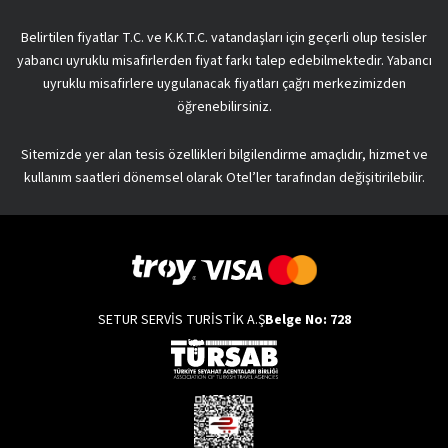
Belirtilen fiyatlar T.C. ve K.K.T.C. vatandaşları için geçerli olup tesisler
yabancı uyruklu misafirlerden fiyat farkı talep edebilmektedir. Yabancı
uyruklu misafirlere uygulanacak fiyatları çağrı merkezimizden
öğrenebilirsiniz.
Sitemizde yer alan tesis özellikleri bilgilendirme amaçlıdır, hizmet ve
kullanım saatleri dönemsel olarak Otel’ler tarafından değişitirilebilir.
SETUR SERVİS TURİSTİK A.Ş
Belge No: 728