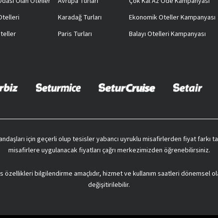
 Odası Olan Oteller
Avrupa Turları
Çok Kal Az Öde Kampanyası
telleri
Karadağ Turları
Ekonomik Oteller Kampanyası
teller
Paris Turları
Balayı Otelleri Kampanyası
vatandaşları için geçerli olup tesisler yabancı uyruklu misafirlerden fiyat farkı
misafirlere uygulanacak fiyatları çağrı merkezimizden öğrenebilirsiniz.
s özellikleri bilgilendirme amaçlıdır, hizmet ve kullanım saatleri dönemsel ol
değişitirilebilir.