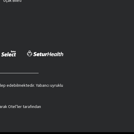
Uçak Bileti
 talep edebilmektedir. Yabancı uyruklu
arak Otel’ler tarafından