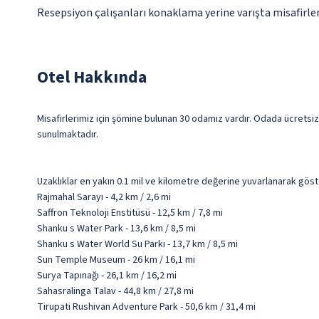
Resepsiyon çalışanları konaklama yerine varışta misafirleri
Otel Hakkında
Misafirlerimiz için şömine bulunan 30 odamız vardır. Odada ücretsiz 
sunulmaktadır.
Uzaklıklar en yakın 0.1 mil ve kilometre değerine yuvarlanarak göst
Rajmahal Sarayı - 4,2 km / 2,6 mi
Saffron Teknoloji Enstitüsü - 12,5 km / 7,8 mi
Shanku s Water Park - 13,6 km / 8,5 mi
Shanku s Water World Su Parkı - 13,7 km / 8,5 mi
Sun Temple Museum - 26 km / 16,1 mi
Surya Tapınağı - 26,1 km / 16,2 mi
Sahasralinga Talav - 44,8 km / 27,8 mi
Tirupati Rushivan Adventure Park - 50,6 km / 31,4 mi