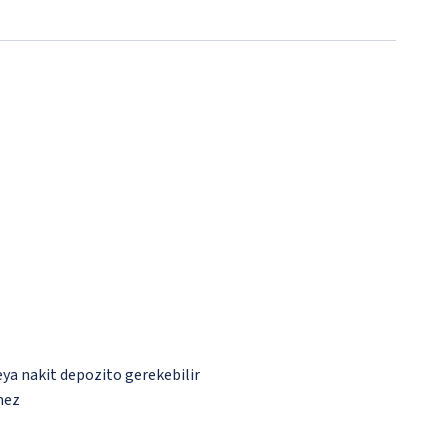
eya nakit depozito gerekebilir
mez