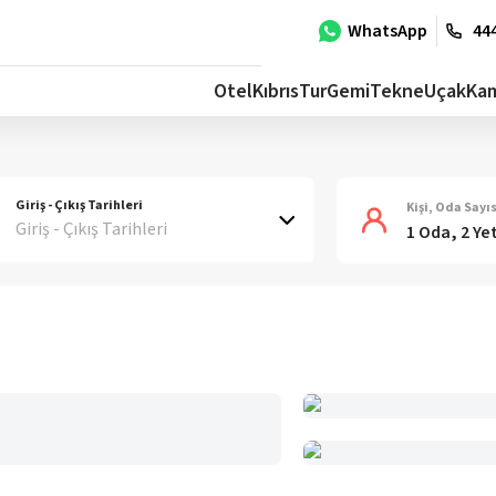
WhatsApp
444
Otel
Kıbrıs
Tur
Gemi
Tekne
Uçak
Ka
Giriş - Çıkış Tarihleri
Kişi, Oda Sayıs
Giriş - Çıkış Tarihleri
1 Oda, 2 Ye