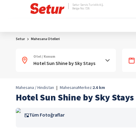
Setur Servis Turistik A.Ş.
Belge No: 728
Setur
Mahesana Otelleri
Otel / Konum
Mahesana / Hindistan
|
Mahesana
Merkez:
2.6
km
Hotel Sun Shine by Sky Stays
Tüm Fotoğraflar