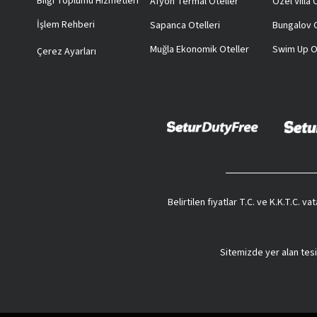
Bilgi Toplumu Hizmetleri
Afyon Termal Oteller
Özel Villa
İşlem Rehberi
Sapanca Otelleri
Bungalov O
Muğla Ekonomik Oteller
Swim Up O
Çerez Ayarları
Belirtilen fiyatlar T.C. ve K.K.T.C. 
Sitemizde yer alan tesi