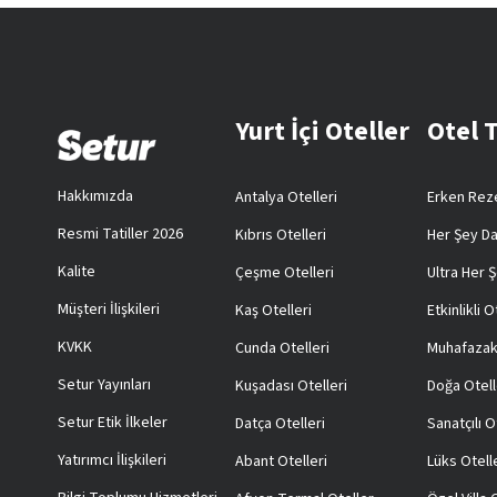
Yurt İçi Oteller
Otel 
Hakkımızda
Antalya Otelleri
Erken Reze
Resmi Tatiller 2026
Kıbrıs Otelleri
Her Şey Da
Kalite
Çeşme Otelleri
Ultra Her Ş
Müşteri İlişkileri
Kaş Otelleri
Etkinlikli O
KVKK
Cunda Otelleri
Muhafazak
Setur Yayınları
Kuşadası Otelleri
Doğa Otell
Setur Etik İlkeler
Datça Otelleri
Sanatçılı O
Yatırımcı İlişkileri
Abant Otelleri
Lüks Otell