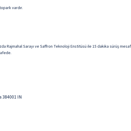
topark vardır.
 Rajmahal Sarayı ve Saffron Teknoloji Enstitüsü ile 15 dakika sürüş mesafe
safede.
a 384001 IN