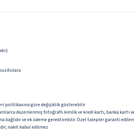
dır).
epozitolara
eri politikasına göre değişiklik gösterebilir
umlarca düzenlenmiş fotoğraflı kimlik ve kredi kartı, banka kartı v
na bağlıdır ve ek ödeme gerektirebilir. Özel talepler garanti edile
dir; nakit kabul edilmez