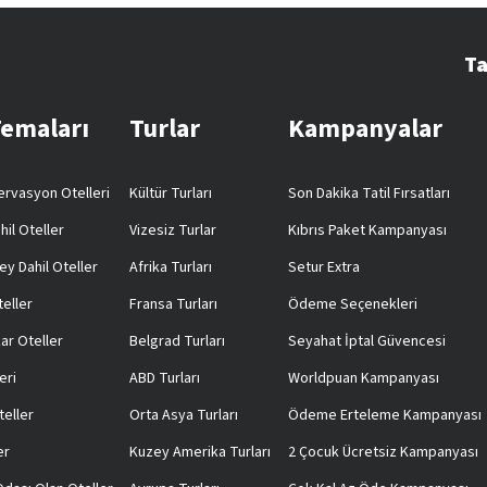
Ta
Temaları
Turlar
Kampanyalar
rvasyon Otelleri
Kültür Turları
Son Dakika Tatil Fırsatları
hil Oteller
Vizesiz Turlar
Kıbrıs Paket Kampanyası
ey Dahil Oteller
Afrika Turları
Setur Extra
teller
Fransa Turları
Ödeme Seçenekleri
ar Oteller
Belgrad Turları
Seyahat İptal Güvencesi
eri
ABD Turları
Worldpuan Kampanyası
teller
Orta Asya Turları
Ödeme Erteleme Kampanyası
er
Kuzey Amerika Turları
2 Çocuk Ücretsiz Kampanyası