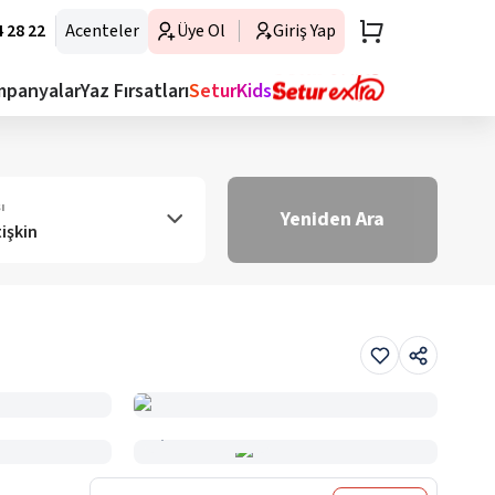
 28 22
Acenteler
Üye Ol
Giriş Yap
mpanyalar
Yaz Fırsatları
SeturKids
ı
Yeniden Ara
tişkin
Haritada Gör