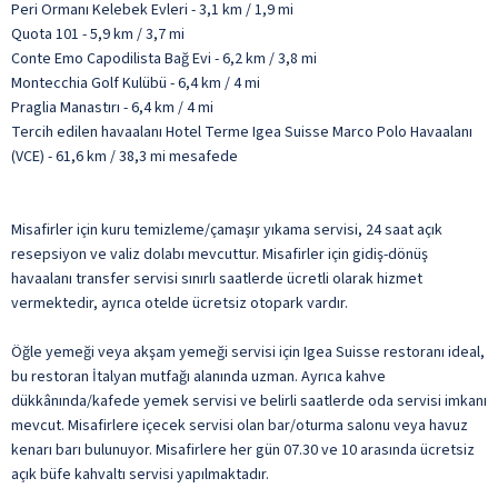
Peri Ormanı Kelebek Evleri - 3,1 km / 1,9 mi
Quota 101 - 5,9 km / 3,7 mi
Conte Emo Capodilista Bağ Evi - 6,2 km / 3,8 mi
Montecchia Golf Kulübü - 6,4 km / 4 mi
Praglia Manastırı - 6,4 km / 4 mi
Tercih edilen havaalanı Hotel Terme Igea Suisse Marco Polo Havaalanı
(VCE) - 61,6 km / 38,3 mi mesafede
Misafirler için kuru temizleme/çamaşır yıkama servisi, 24 saat açık
resepsiyon ve valiz dolabı mevcuttur. Misafirler için gidiş-dönüş
havaalanı transfer servisi sınırlı saatlerde ücretli olarak hizmet
vermektedir, ayrıca otelde ücretsiz otopark vardır.
Öğle yemeği veya akşam yemeği servisi için Igea Suisse restoranı ideal,
bu restoran İtalyan mutfağı alanında uzman. Ayrıca kahve
dükkânında/kafede yemek servisi ve belirli saatlerde oda servisi imkanı
mevcut. Misafirlere içecek servisi olan bar/oturma salonu veya havuz
kenarı barı bulunuyor. Misafirlere her gün 07.30 ve 10 arasında ücretsiz
açık büfe kahvaltı servisi yapılmaktadır.