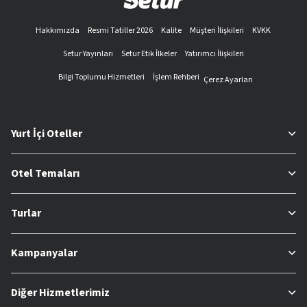
Hakkımızda
Resmi Tatiller 2026
Kalite
Müşteri İlişkileri
KVKK
Setur Yayınları
Setur Etik İlkeler
Yatırımcı İlişkileri
Bilgi Toplumu Hizmetleri
İşlem Rehberi
Çerez Ayarları
Yurt İçi Oteller
Otel Temaları
Turlar
Kampanyalar
Diğer Hizmetlerimiz