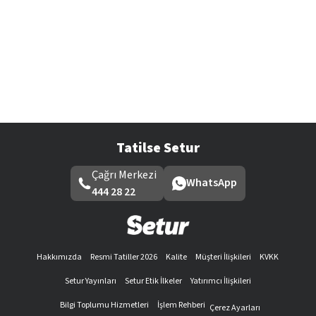
Tatilse Setur
Çağrı Merkezi
WhatsApp
444 28 22
Hakkımızda
Resmi Tatiller 2026
Kalite
Müşteri İlişkileri
KVKK
Setur Yayınları
Setur Etik İlkeler
Yatırımcı İlişkileri
Bilgi Toplumu Hizmetleri
İşlem Rehberi
Çerez Ayarları