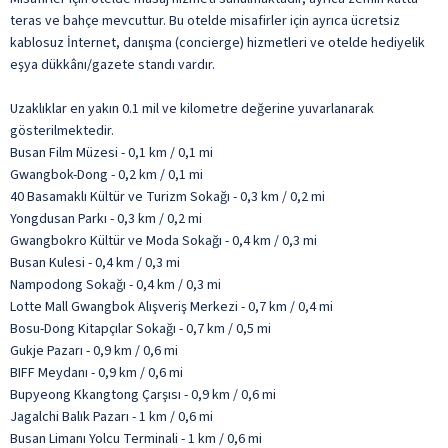
teras ve bahçe mevcuttur. Bu otelde misafirler için ayrıca ücretsiz
kablosuz İnternet, danışma (concierge) hizmetleri ve otelde hediyelik
eşya dükkânı/gazete standı vardır.
Uzaklıklar en yakın 0.1 mil ve kilometre değerine yuvarlanarak
gösterilmektedir.
Busan Film Müzesi - 0,1 km / 0,1 mi
Gwangbok-Dong - 0,2 km / 0,1 mi
40 Basamaklı Kültür ve Turizm Sokağı - 0,3 km / 0,2 mi
Yongdusan Parkı - 0,3 km / 0,2 mi
Gwangbokro Kültür ve Moda Sokağı - 0,4 km / 0,3 mi
Busan Kulesi - 0,4 km / 0,3 mi
Nampodong Sokağı - 0,4 km / 0,3 mi
Lotte Mall Gwangbok Alışveriş Merkezi - 0,7 km / 0,4 mi
Bosu-Dong Kitapçılar Sokağı - 0,7 km / 0,5 mi
Gukje Pazarı - 0,9 km / 0,6 mi
BIFF Meydanı - 0,9 km / 0,6 mi
Bupyeong Kkangtong Çarşısı - 0,9 km / 0,6 mi
Jagalchi Balık Pazarı - 1 km / 0,6 mi
Busan Limanı Yolcu Terminali - 1 km / 0,6 mi