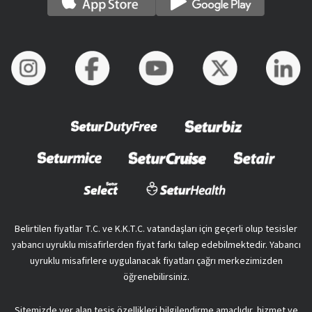
Belirtilen fiyatlar T.C. ve K.K.T.C. vatandaşları için geçerli olup tesisler
yabancı uyruklu misafirlerden fiyat farkı talep edebilmektedir. Yabancı
uyruklu misafirlere uygulanacak fiyatları çağrı merkezimizden
öğrenebilirsiniz.
Sitemizde yer alan tesis özellikleri bilgilendirme amaçlıdır, hizmet ve