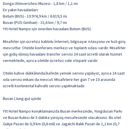
Donga UÜniversitesi Müzesi - 1,8 km / 1,1 mi
En yakın havaalanları:
Batum (BUS) - 10.974,9 km / 6.819,5 mi
Busan (PUS-Gimhae) - 15,6 km / 9,7 mi
Ytt Hotel Nampo için önerilen havaalanı Batum (BUS).
Misafirler için ücretsiz kablolu İnternet, bilgisayar istasyonu ve hızlı giriş
mevcuttur. Otelde konferans merkezi ve toplantı odası vardır. Misafirler
için gidiş-dönüş havaalanı transfer servisi 24 saat ücretli olarak hizmet
vermektedir, ayrıca otelde ücretsiz vale otopark vardır.
Otelin kahve dükkânında/kafede yemek servisi yapılıyor, ayrıca 24 saat
oda servisi imkanı da mevcut. Misafirlere her gün 7 ve 10 arasında
ücretli kontinental kahvaltı servisi yapılmaktadır.
Busan (Jung-gu) içinde
Ytt Hotel Nampo konaklamanızda Busan merkezinde, Yongdusan Parkı
ve Busan Kulesi ile 5 dakika yürüyüş mesafesinde olacaksınız. Bu otel
Gukje Pazarı ile 0,9 km (0,6 mil) ve Jagalchi Balık Pazarı ile 1,2 km (0,7