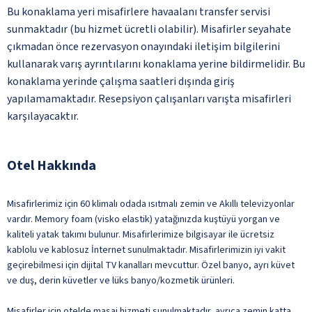
Bu konaklama yeri misafirlere havaalanı transfer servisi
sunmaktadır (bu hizmet ücretli olabilir). Misafirler seyahate
çıkmadan önce rezervasyon onayındaki iletişim bilgilerini
kullanarak varış ayrıntılarını konaklama yerine bildirmelidir. Bu
konaklama yerinde çalışma saatleri dışında giriş
yapılamamaktadır. Resepsiyon çalışanları varışta misafirleri
karşılayacaktır.
Otel Hakkında
Misafirlerimiz için 60 klimalı odada ısıtmalı zemin ve Akıllı televizyonlar
vardır. Memory foam (visko elastik) yatağınızda kuştüyü yorgan ve
kaliteli yatak takımı bulunur. Misafirlerimize bilgisayar ile ücretsiz
kablolu ve kablosuz İnternet sunulmaktadır. Misafirlerimizin iyi vakit
geçirebilmesi için dijital TV kanalları mevcuttur. Özel banyo, ayrı küvet
ve duş, derin küvetler ve lüks banyo/kozmetik ürünleri.
Misafirler için otelde masaj hizmeti sunulmaktadır, ayrıca zemin katta