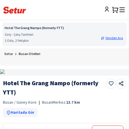
Hotel The Grang Nampo (formerly YTT)
Giriş - Çıkış Tarihleri
Yeniden Ara
1 Oda, 2 Yetişkin
Setur
Busan Otelleri
Hotel The Grang Nampo (formerly
YTT)
Busan / Güney Kore
|
Busan
Merkez:
13.7
km
Haritada Gör