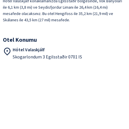
Hótel Valaskjálf konaklamanızda Egilsstaðir bölgesinde, Vök Banyoları
ile 6,1 km (3,8 mi) ve Seydisfjordur Limanı ile 26,4 km (16,4 mi)
mesafede olacaksınız. Bu otel Hengifoss ile 35,2 km (21,9 mil) ve
Skálanes ile 43,5 km (27 mil) mesafede.
Otel Konumu
Hótel Valaskjálf
Skogarlondum 3 Egilsstaðir 0701 IS