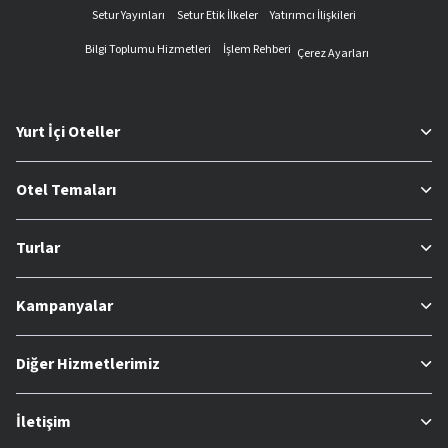
Setur Yayınları
Setur Etik İlkeler
Yatırımcı İlişkileri
Bilgi Toplumu Hizmetleri
İşlem Rehberi
Çerez Ayarları
Yurt İçi Oteller
Otel Temaları
Turlar
Kampanyalar
Diğer Hizmetlerimiz
İletişim