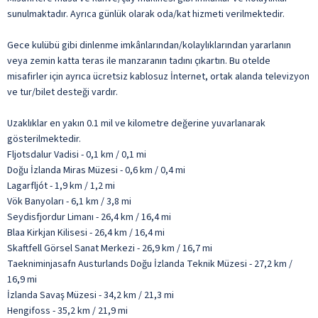
sunulmaktadır. Ayrıca günlük olarak oda/kat hizmeti verilmektedir.
Gece kulübü gibi dinlenme imkânlarından/kolaylıklarından yararlanın
veya zemin katta teras ile manzaranın tadını çıkartın. Bu otelde
misafirler için ayrıca ücretsiz kablosuz İnternet, ortak alanda televizyon
ve tur/bilet desteği vardır.
Uzaklıklar en yakın 0.1 mil ve kilometre değerine yuvarlanarak
gösterilmektedir.
Fljotsdalur Vadisi - 0,1 km / 0,1 mi
Doğu İzlanda Miras Müzesi - 0,6 km / 0,4 mi
Lagarfljót - 1,9 km / 1,2 mi
Vök Banyoları - 6,1 km / 3,8 mi
Seydisfjordur Limanı - 26,4 km / 16,4 mi
Blaa Kirkjan Kilisesi - 26,4 km / 16,4 mi
Skaftfell Görsel Sanat Merkezi - 26,9 km / 16,7 mi
Taekniminjasafn Austurlands Doğu İzlanda Teknik Müzesi - 27,2 km /
16,9 mi
İzlanda Savaş Müzesi - 34,2 km / 21,3 mi
Hengifoss - 35,2 km / 21,9 mi