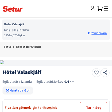
Hótel Valaskjálf
Giriş - Çıkış Tarihleri
Yeniden Ara
1 Oda, 2 Yetişkin
Setur
Egilsstadir Otelleri
Hótel Valaskjálf
Egilsstadir / İzlanda
|
Egilsstadir
Merkez:
0.4
km
Haritada Gör
Fiyatları görmek için tarih seçiniz
Tarih Seç