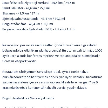
Snaefellsstofa Ziyaretçi Merkezi - 39,5 km / 24,5 mi
Skriduklauster - 41,6 km / 25,8 mi
Skálanes - 43,5 km / 27 mi
Sjóminjasafn Austurlands - 48,4 km / 30,1 mi
Helgustaðanáma - 48,4 km / 30,1 mi
En yakın havaalanı Egilsstadir (EGS) - 2,5 km / 1,5 mi
Resepsiyon personeli sınırlı saatler içinde hizmet verir. Egilsstaðir
bölgesinde bir etkinlik mi planlıyorsunuz? Bu otel misafirlerimize 1000
ayak kare alanda konferans merkezi ve toplantı odaları sunmaktadır.
Ücretsiz otopark vardır.
Restaurant Glóð yemek servisi için ideal, ayrıca otelin kahve
dükkânında/kafede hafif yemek servisi yapılıyor. Oteldeki bar/oturma
salonu misafirlere içecek servisi yapıyor. Misafirlere her gün 7 ve 9
arasında ücretsiz kontinental kahvaltı servisi yapılmaktadır.
Doğu İzlanda Miras Müzesi yakınında