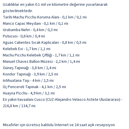
Uzaklıklar en yakın 0.1 mil ve kilometre değerine yuvarlanarak
gösterilmektedir.
Tarihi Machu Picchu Koruma Alanı - 0,1 km / 0,1 mi
Manco Capac Meydanı - 0,1 km / 0,1 mi
Urubamba Nehri - 0,4 km / 0,3 mi
Putucusi - 0,6 km / 0,4 mi
Aguas Calientes Sıcak Kaplıcaları - 0,8 km / 0,5 mi
Kelebek Evi - 1,7 km / 1,1 mi
Machu Picchu Kelebek Çiftliği - 1,7 km / 1,1 mi
Manuel Chavez Ballon Müzesi - 2,2 km / 1,4 mi
Güneş Tapınağı - 3,8 km / 2,4 mi
Kondor Tapınağı - 3,9 km / 2,5 mi
Intihuatana Taşı - 4 km / 2,5 mi
Üç Pencereli Tapınak - 4,1 km / 2,5 mi
Huayna Picchu - 4,9 km / 3,1 mi
En yakın havaalanı Cusco (CUZ-Alejandro Velasco Astete Uluslararası) -
216,8 km / 134,7 mi
Misafirler için ücretsiz kablolu İnternet ve 24 saat açık resepsiyon