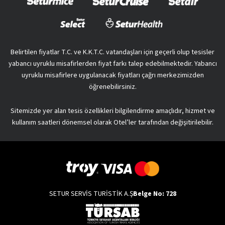
Belirtilen fiyatlar T.C. ve K.K.T.C. vatandaşları için geçerli olup tesisler
yabancı uyruklu misafirlerden fiyat farkı talep edebilmektedir. Yabancı
uyruklu misafirlere uygulanacak fiyatları çağrı merkezimizden
öğrenebilirsiniz.
Sitemizde yer alan tesis özellikleri bilgilendirme amaçlıdır, hizmet ve
kullanım saatleri dönemsel olarak Otel’ler tarafından değişitirilebilir.
SETUR SERVİS TURİSTİK A.Ş
Belge No: 728