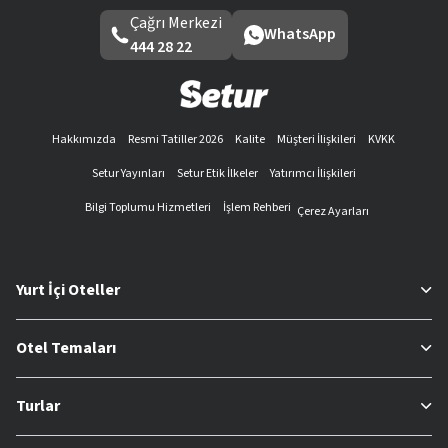
Çağrı Merkezi
WhatsApp
444 28 22
Hakkımızda
Resmi Tatiller 2026
Kalite
Müşteri İlişkileri
KVKK
Setur Yayınları
Setur Etik İlkeler
Yatırımcı İlişkileri
Bilgi Toplumu Hizmetleri
İşlem Rehberi
Çerez Ayarları
Yurt İçi Oteller
Otel Temaları
Turlar