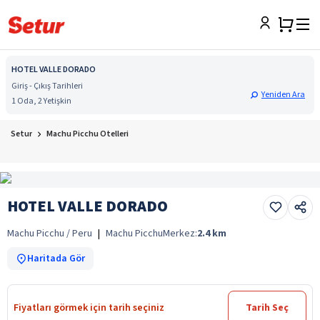
HOTEL VALLE DORADO
Giriş - Çıkış Tarihleri
Yeniden Ara
1 Oda, 2 Yetişkin
Setur
Machu Picchu Otelleri
HOTEL VALLE DORADO
Machu Picchu / Peru
|
Machu Picchu
Merkez:
2.4
km
Haritada Gör
Fiyatları görmek için tarih seçiniz
Tarih Seç