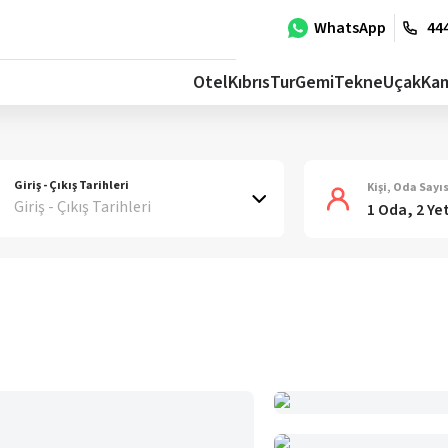
WhatsApp
444
Otel
Kıbrıs
Tur
Gemi
Tekne
Uçak
Ka
Giriş - Çıkış Tarihleri
Kişi, Oda Sayıs
Giriş - Çıkış Tarihleri
1 Oda, 2 Ye