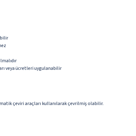
bilir
mez
olmalıdır
rı veya ücretleri uygulanabilir
tik çeviri araçları kullanılarak çevrilmiş olabilir.