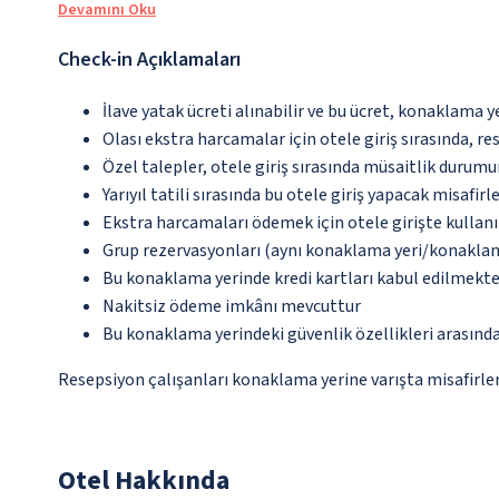
Devamını Oku
Check-in Açıklamaları
İlave yatak ücreti alınabilir ve bu ücret, konaklama y
Olası ekstra harcamalar için otele giriş sırasında, r
Özel talepler, otele giriş sırasında müsaitlik durumu
Yarıyıl tatili sırasında bu otele giriş yapacak misafir
Ekstra harcamaları ödemek için otele girişte kullanıl
Grup rezervasyonları (aynı konaklama yeri/konaklama t
Bu konaklama yerinde kredi kartları kabul edilmekte
Nakitsiz ödeme imkânı mevcuttur
Bu konaklama yerindeki güvenlik özellikleri arasın
Resepsiyon çalışanları konaklama yerine varışta misafirleri
Otel Hakkında