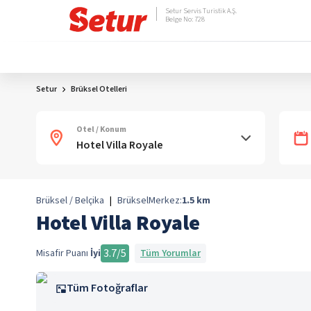
Setur Servis Turistik A.Ş.
Belge No: 728
Setur
Brüksel Otelleri
Otel / Konum
Brüksel / Belçika
|
Brüksel
Merkez:
1.5
km
Hotel Villa Royale
3.7
/5
Misafir Puanı
İyi
Tüm Yorumlar
Tüm Fotoğraflar