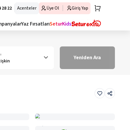
 28 22
Acenteler
Üye Ol
Giriş Yap
mpanyalar
Yaz Fırsatları
SeturKids
ı
Yeniden Ara
tişkin
Haritada Gör