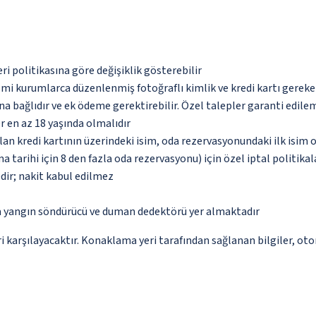
eri politikasına göre değişiklik gösterebilir
esmi kurumlarca düzenlenmiş fotoğraflı kimlik ve kredi kartı gereke
na bağlıdır ve ek ödeme gerektirebilir. Özel talepler garanti edile
ler en az 18 yaşında olmalıdır
an kredi kartının üzerindeki isim, oda rezervasyonundaki ilk isim 
arihi için 8 den fazla oda rezervasyonu) için özel iptal politikala
dir; nakit kabul edilmez
da yangın söndürücü ve duman dedektörü yer almaktadır
 karşılayacaktır. Konaklama yeri tarafından sağlanan bilgiler, otoma