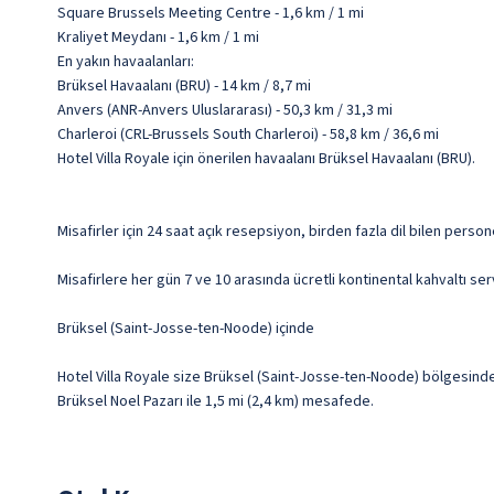
Square Brussels Meeting Centre - 1,6 km / 1 mi
Kraliyet Meydanı - 1,6 km / 1 mi
En yakın havaalanları:
Brüksel Havaalanı (BRU) - 14 km / 8,7 mi
Anvers (ANR-Anvers Uluslararası) - 50,3 km / 31,3 mi
Charleroi (CRL-Brussels South Charleroi) - 58,8 km / 36,6 mi
Hotel Villa Royale için önerilen havaalanı Brüksel Havaalanı (BRU).
Misafirler için 24 saat açık resepsiyon, birden fazla dil bilen person
Misafirlere her gün 7 ve 10 arasında ücretli kontinental kahvaltı ser
Brüksel (Saint-Josse-ten-Noode) içinde
Hotel Villa Royale size Brüksel (Saint-Josse-ten-Noode) bölgesinde
Brüksel Noel Pazarı ile 1,5 mi (2,4 km) mesafede.