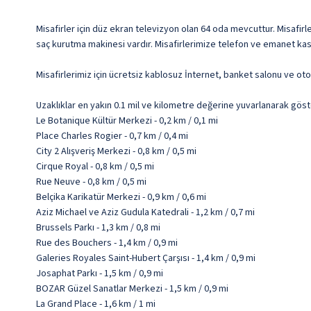
Misafirler için düz ekran televizyon olan 64 oda mevcuttur. Misafirle
saç kurutma makinesi vardır. Misafirlerimize telefon ve emanet kasa
Misafirlerimiz için ücretsiz kablosuz İnternet, banket salonu ve ot
Uzaklıklar en yakın 0.1 mil ve kilometre değerine yuvarlanarak göst
Le Botanique Kültür Merkezi - 0,2 km / 0,1 mi
Place Charles Rogier - 0,7 km / 0,4 mi
City 2 Alışveriş Merkezi - 0,8 km / 0,5 mi
Cirque Royal - 0,8 km / 0,5 mi
Rue Neuve - 0,8 km / 0,5 mi
Belçika Karikatür Merkezi - 0,9 km / 0,6 mi
Aziz Michael ve Aziz Gudula Katedrali - 1,2 km / 0,7 mi
Brussels Parkı - 1,3 km / 0,8 mi
Rue des Bouchers - 1,4 km / 0,9 mi
Galeries Royales Saint-Hubert Çarşısı - 1,4 km / 0,9 mi
Josaphat Parkı - 1,5 km / 0,9 mi
BOZAR Güzel Sanatlar Merkezi - 1,5 km / 0,9 mi
La Grand Place - 1,6 km / 1 mi