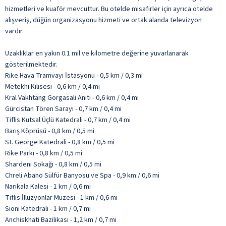
hizmetleri ve kuaför mevcuttur. Bu otelde misafirler için ayrıca otelde
alışveriş, düğün organizasyonu hizmeti ve ortak alanda televizyon
vardır.
Uzaklıklar en yakın 0.1 mil ve kilometre değerine yuvarlanarak
gösterilmektedir.
Rike Hava Tramvayı İstasyonu - 0,5 km / 0,3 mi
Metekhi Kilisesi - 0,6 km / 0,4 mi
Kral Vakhtang Gorgasali Anıtı - 0,6 km / 0,4 mi
Gürcistan Tören Sarayı - 0,7 km / 0,4 mi
Tiflis Kutsal Üçlü Katedrali - 0,7 km / 0,4 mi
Barış Köprüsü - 0,8 km / 0,5 mi
St. George Katedrali - 0,8 km / 0,5 mi
Rike Parkı - 0,8 km / 0,5 mi
Shardeni Sokağı - 0,8 km / 0,5 mi
Chreli Abano Sülfür Banyosu ve Spa - 0,9 km / 0,6 mi
Narikala Kalesi - 1 km / 0,6 mi
Tiflis İllüzyonlar Müzesi - 1 km / 0,6 mi
Sioni Katedrali - 1 km / 0,7 mi
Anchiskhati Bazilikası - 1,2 km / 0,7 mi