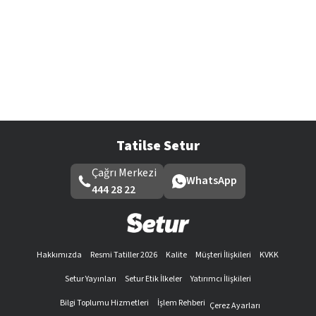
Tatilse Setur
Çağrı Merkezi
WhatsApp
444 28 22
Hakkımızda
Resmi Tatiller 2026
Kalite
Müşteri İlişkileri
KVKK
Setur Yayınları
Setur Etik İlkeler
Yatırımcı İlişkileri
Bilgi Toplumu Hizmetleri
İşlem Rehberi
Çerez Ayarları