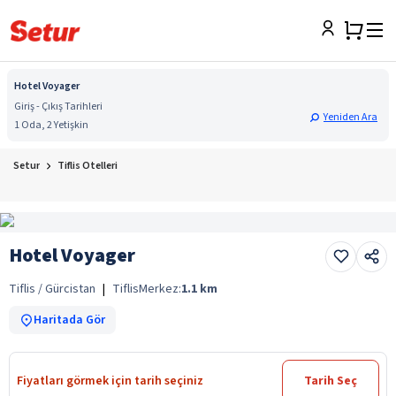
Hotel Voyager
Giriş - Çıkış Tarihleri
Yeniden Ara
1 Oda, 2 Yetişkin
Setur
Tiflis Otelleri
Hotel Voyager
Tiflis / Gürcistan
|
Tiflis
Merkez:
1.1
km
Haritada Gör
Fiyatları görmek için tarih seçiniz
Tarih Seç