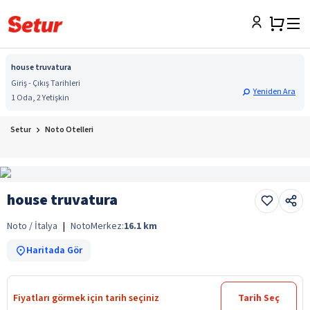
house truvatura
Giriş - Çıkış Tarihleri
Yeniden Ara
1 Oda, 2 Yetişkin
Setur
Noto Otelleri
house truvatura
Noto / İtalya
|
Noto
Merkez:
16.1
km
Haritada Gör
Fiyatları görmek için tarih seçiniz
Tarih Seç