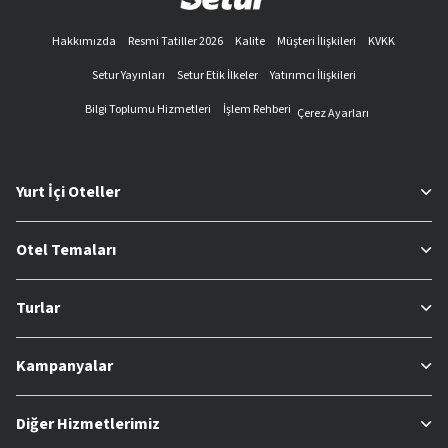
Hakkımızda
Resmi Tatiller 2026
Kalite
Müşteri İlişkileri
KVKK
Setur Yayınları
Setur Etik İlkeler
Yatırımcı İlişkileri
Bilgi Toplumu Hizmetleri
İşlem Rehberi
Çerez Ayarları
Yurt İçi Oteller
Otel Temaları
Turlar
Kampanyalar
Diğer Hizmetlerimiz