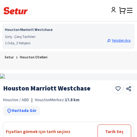
Houston Marriott Westchase
Giriş - Çıkış Tarihleri
Yeniden Ara
1 Oda, 2 Yetişkin
Setur
Houston Otelleri
Houston Marriott Westchase
Houston / ABD
|
Houston
Merkez:
17.8
km
Haritada Gör
Fiyatları görmek için tarih seçiniz
Tarih Seç