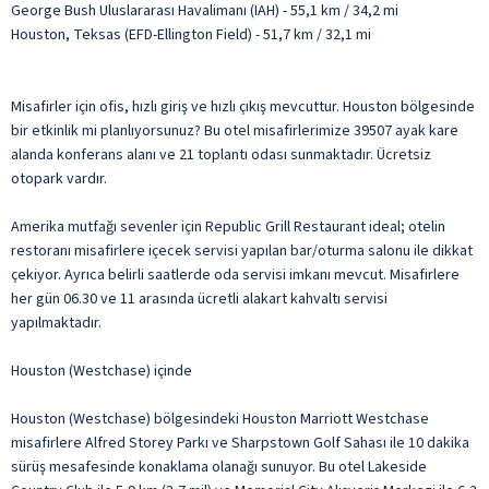
George Bush Uluslararası Havalimanı (IAH) - 55,1 km / 34,2 mi
Houston, Teksas (EFD-Ellington Field) - 51,7 km / 32,1 mi
Misafirler için ofis, hızlı giriş ve hızlı çıkış mevcuttur. Houston bölgesinde
bir etkinlik mi planlıyorsunuz? Bu otel misafirlerimize 39507 ayak kare
alanda konferans alanı ve 21 toplantı odası sunmaktadır. Ücretsiz
otopark vardır.
Amerika mutfağı sevenler için Republic Grill Restaurant ideal; otelin
restoranı misafirlere içecek servisi yapılan bar/oturma salonu ile dikkat
çekiyor. Ayrıca belirli saatlerde oda servisi imkanı mevcut. Misafirlere
her gün 06.30 ve 11 arasında ücretli alakart kahvaltı servisi
yapılmaktadır.
Houston (Westchase) içinde
Houston (Westchase) bölgesindeki Houston Marriott Westchase
misafirlere Alfred Storey Parkı ve Sharpstown Golf Sahası ile 10 dakika
sürüş mesafesinde konaklama olanağı sunuyor. Bu otel Lakeside