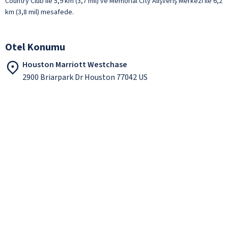
Country Club ile 5,9 km (3,7 mil) ve Memorial City Alışveriş Merkezi ile 6,2
km (3,8 mil) mesafede.
Otel Konumu
Houston Marriott Westchase
2900 Briarpark Dr Houston 77042 US