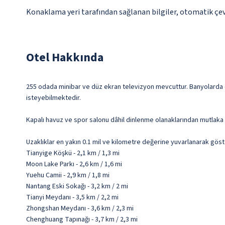
Konaklama yeri tarafından sağlanan bilgiler, otomatik çevir
Otel Hakkında
255 odada minibar ve düz ekran televizyon mevcuttur. Banyolarda duş
isteyebilmektedir.
Kapalı havuz ve spor salonu dâhil dinlenme olanaklarından mutlaka 
Uzaklıklar en yakın 0.1 mil ve kilometre değerine yuvarlanarak göst
Tianyige Köşkü - 2,1 km / 1,3 mi
Moon Lake Parkı - 2,6 km / 1,6 mi
Yuehu Camii - 2,9 km / 1,8 mi
Nantang Eski Sokağı - 3,2 km / 2 mi
Tianyi Meydanı - 3,5 km / 2,2 mi
Zhongshan Meydanı - 3,6 km / 2,3 mi
Chenghuang Tapınağı - 3,7 km / 2,3 mi