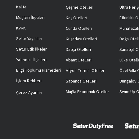
Kalite
Çeşme Otelleri
Ultra Her Ş
Müşteri İlişkileri
Kaş Otelleri
Etkinlikli O
KVKK
Cunda Otelleri
Muhafazak
Setur Yayınları
Kuşadası Otelleri
Doğa Otell
Setur Etik İlkeler
Datça Otelleri
Sanatçılı O
Yatırımcı İlişkileri
Abant Otelleri
Lüks Otell
Bilgi Toplumu Hizmetleri
Afyon Termal Oteller
Özel Villa
İşlem Rehberi
Sapanca Otelleri
Bungalov O
Muğla Ekonomik Oteller
Swim Up O
Çerez Ayarları