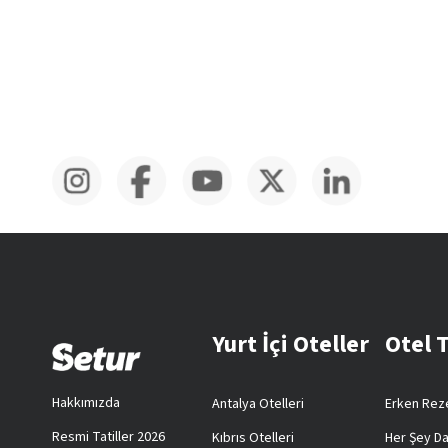
Yurt İçi Oteller
Otel 
Hakkımızda
Antalya Otelleri
Erken Reze
Resmi Tatiller 2026
Kıbrıs Otelleri
Her Şey Da