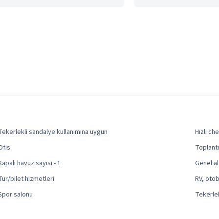
Tekerlekli sandalye kullanımına uygun
Hızlı ch
Ofis
Toplantı
Kapalı havuz sayısı - 1
Genel al
Tur/bilet hizmetleri
RV, oto
Spor salonu
Tekerlek