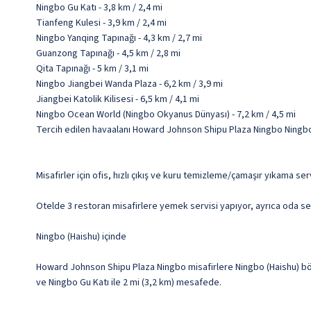
Ningbo Gu Katı - 3,8 km / 2,4 mi
Tianfeng Kulesi - 3,9 km / 2,4 mi
Ningbo Yanqing Tapınağı - 4,3 km / 2,7 mi
Guanzong Tapınağı - 4,5 km / 2,8 mi
Qita Tapınağı - 5 km / 3,1 mi
Ningbo Jiangbei Wanda Plaza - 6,2 km / 3,9 mi
Jiangbei Katolik Kilisesi - 6,5 km / 4,1 mi
Ningbo Ocean World (Ningbo Okyanus Dünyası) - 7,2 km / 4,5 mi
Tercih edilen havaalanı Howard Johnson Shipu Plaza Ningbo Ningbo 
Misafirler için ofis, hızlı çıkış ve kuru temizleme/çamaşır yıkama 
Otelde 3 restoran misafirlere yemek servisi yapıyor, ayrıca oda se
Ningbo (Haishu) içinde
Howard Johnson Shipu Plaza Ningbo misafirlere Ningbo (Haishu) böl
ve Ningbo Gu Katı ile 2 mi (3,2 km) mesafede.