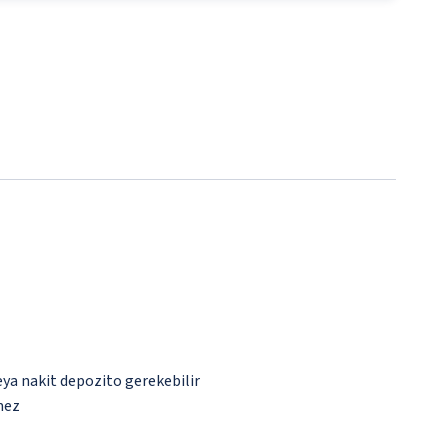
eya nakit depozito gerekebilir
mez