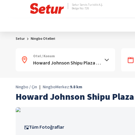
Setur Servis Turistik A.Ş.
Belge No: 728
Setur
Ningbo Otelleri
Otel / Konum
Ningbo / Çin
|
Ningbo
Merkez:
9.8
km
Howard Johnson Shipu Plaza
Tüm Fotoğraflar