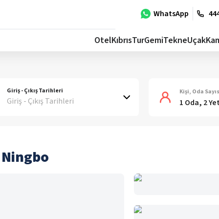
WhatsApp
444
Otel
Kıbrıs
Tur
Gemi
Tekne
Uçak
Ka
Giriş - Çıkış Tarihleri
Kişi, Oda Sayıs
Giriş - Çıkış Tarihleri
1 Oda, 2 Ye
 Ningbo