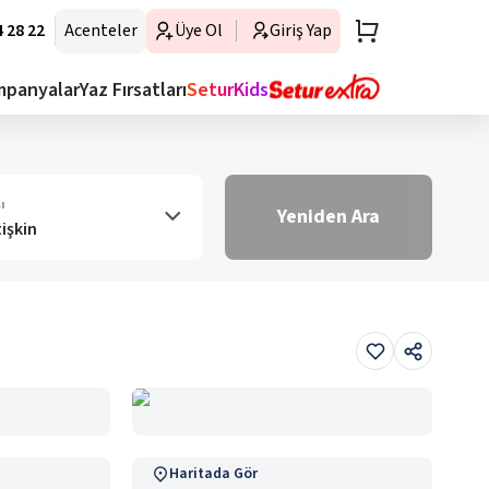
 28 22
Acenteler
Üye Ol
Giriş Yap
mpanyalar
Yaz Fırsatları
SeturKids
ı
Yeniden Ara
tişkin
Haritada Gör