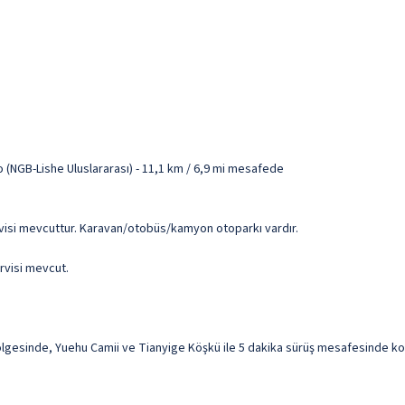
(NGB-Lishe Uluslararası) - 11,1 km / 6,9 mi mesafede
servisi mevcuttur. Karavan/otobüs/kamyon otoparkı vardır.
rvisi mevcut.
gesinde, Yuehu Camii ve Tianyige Köşkü ile 5 dakika sürüş mesafesinde konak