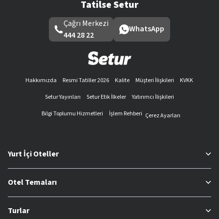
Tatilse Setur
Çağrı Merkezi
WhatsApp
444 28 22
Hakkımızda
Resmi Tatiller 2026
Kalite
Müşteri İlişkileri
KVKK
Setur Yayınları
Setur Etik İlkeler
Yatırımcı İlişkileri
Bilgi Toplumu Hizmetleri
İşlem Rehberi
Çerez Ayarları
Yurt İçi Oteller
Otel Temaları
Turlar