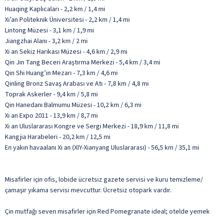
Huaqing Kaplıcaları - 2,2 km / 1,4 mi
Xi’an Politeknik Üniversitesi - 2,2 km / 1,4 mi
Lintong Müzesi - 3,1 km / 1,9 mi
Jiangzhai Alanı - 3,2 km / 2 mi
Xi an Sekiz Harikası Müzesi - 4,6 km / 2,9 mi
Qin Jin Tang Beceri Araştırma Merkezi - 5,4 km / 3,4 mi
Qin Shi Huang’ın Mezarı - 7,3 km / 4,6 mi
Qinling Bronz Savaş Arabası ve Atı - 7,8 km / 4,8 mi
Toprak Askerler - 9,4 km / 5,8 mi
Qin Hanedanı Balmumu Müzesi - 10,2 km / 6,3 mi
Xi an Expo 2011 - 13,9 km / 8,7 mi
Xi an Uluslararası Kongre ve Sergi Merkezi - 18,9 km / 11,8 mi
Kangjia Harabeleri - 20,2 km / 12,5 mi
En yakın havaalanı Xi an (XIY-Xianyang Uluslararası) - 56,5 km / 35,1 mi
Misafirler için ofis, lobide ücretsiz gazete servisi ve kuru temizleme/
çamaşır yıkama servisi mevcuttur. Ücretsiz otopark vardır.
Çin mutfağı seven misafirler için Red Pomegranate ideal; otelde yemek