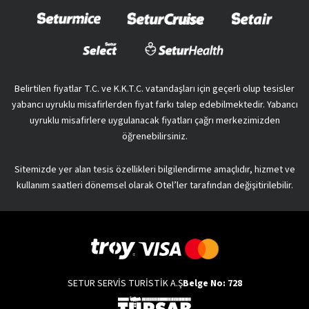
Belirtilen fiyatlar T.C. ve K.K.T.C. vatandaşları için geçerli olup tesisler
yabancı uyruklu misafirlerden fiyat farkı talep edebilmektedir. Yabancı
uyruklu misafirlere uygulanacak fiyatları çağrı merkezimizden
öğrenebilirsiniz.
Sitemizde yer alan tesis özellikleri bilgilendirme amaçlıdır, hizmet ve
kullanım saatleri dönemsel olarak Otel’ler tarafından değişitirilebilir.
SETUR SERVİS TURİSTİK A.Ş
Belge No: 728