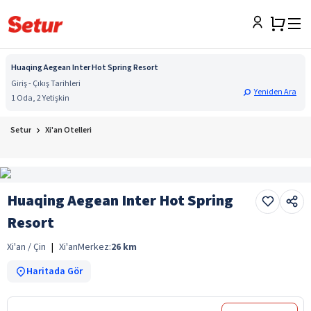
Huaqing Aegean Inter Hot Spring Resort
Giriş - Çıkış Tarihleri
Yeniden Ara
1 Oda, 2 Yetişkin
Setur
Xi'an Otelleri
Huaqing Aegean Inter Hot Spring
Resort
Xi'an / Çin
|
Xi'an
Merkez:
26
km
Haritada Gör