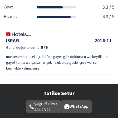
3.3
/ 5
Çevre
4.3
/ 5
Hizmet
ISRAEL
2016-11
Genel değerlendirme:
5
/ 5
muhteşem bir otel açık büfesi gayet göz doldurucu we keyifli oda
gayet temiz we çalışanlar çok nazik o bölgede işiniz warsa
kesinlikle kalmalısınız
Tatilse Setur
Çağrı Merkezi
WhatsApp
444 28 22