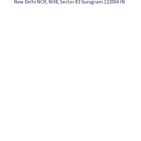
New Delhi NCR, NH8, Sector 83 Gurugram 122004 IN