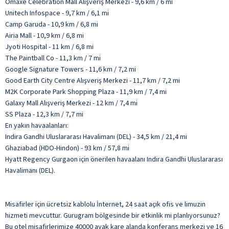
Omaxe Celebration Mall Alışveriş Merkezi - 9,6 km / 6 mi
Unitech Infospace - 9,7 km / 6,1 mi
Camp Garuda - 10,9 km / 6,8 mi
Airia Mall - 10,9 km / 6,8 mi
Jyoti Hospital - 11 km / 6,8 mi
The Paintball Co - 11,3 km / 7 mi
Google Signature Towers - 11,6 km / 7,2 mi
Good Earth City Centre Alışveriş Merkezi - 11,7 km / 7,2 mi
M2K Corporate Park Shopping Plaza - 11,9 km / 7,4 mi
Galaxy Mall Alışveriş Merkezi - 12 km / 7,4 mi
SS Plaza - 12,3 km / 7,7 mi
En yakın havaalanları:
Indira Gandhi Uluslararası Havalimanı (DEL) - 34,5 km / 21,4 mi
Ghaziabad (HDO-Hindon) - 93 km / 57,8 mi
Hyatt Regency Gurgaon için önerilen havaalanı Indira Gandhi Uluslararası
Havalimanı (DEL).
Misafirler için ücretsiz kablolu İnternet, 24 saat açık ofis ve limuzin
hizmeti mevcuttur. Gurugram bölgesinde bir etkinlik mi planlıyorsunuz?
Bu otel misafirlerimize 40000 ayak kare alanda konferans merkezi ve 16