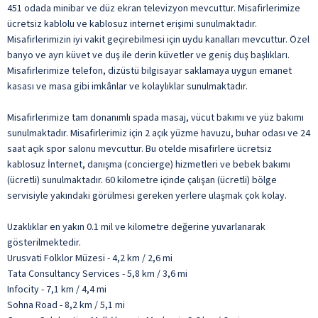
451 odada minibar ve düz ekran televizyon mevcuttur. Misafirlerimize
ücretsiz kablolu ve kablosuz internet erişimi sunulmaktadır.
Misafirlerimizin iyi vakit geçirebilmesi için uydu kanalları mevcuttur. Özel
banyo ve ayrı küvet ve duş ile derin küvetler ve geniş duş başlıkları.
Misafirlerimize telefon, dizüstü bilgisayar saklamaya uygun emanet
kasası ve masa gibi imkânlar ve kolaylıklar sunulmaktadır.
Misafirlerimize tam donanımlı spada masaj, vücut bakımı ve yüz bakımı
sunulmaktadır. Misafirlerimiz için 2 açık yüzme havuzu, buhar odası ve 24
saat açık spor salonu mevcuttur. Bu otelde misafirlere ücretsiz
kablosuz İnternet, danışma (concierge) hizmetleri ve bebek bakımı
(ücretli) sunulmaktadır. 60 kilometre içinde çalışan (ücretli) bölge
servisiyle yakındaki görülmesi gereken yerlere ulaşmak çok kolay.
Uzaklıklar en yakın 0.1 mil ve kilometre değerine yuvarlanarak
gösterilmektedir.
Urusvati Folklor Müzesi - 4,2 km / 2,6 mi
Tata Consultancy Services - 5,8 km / 3,6 mi
Infocity - 7,1 km / 4,4 mi
Sohna Road - 8,2 km / 5,1 mi