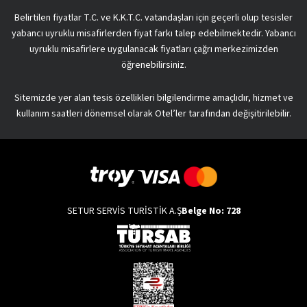
Belirtilen fiyatlar T.C. ve K.K.T.C. vatandaşları için geçerli olup tesisler
yabancı uyruklu misafirlerden fiyat farkı talep edebilmektedir. Yabancı
uyruklu misafirlere uygulanacak fiyatları çağrı merkezimizden
öğrenebilirsiniz.
Sitemizde yer alan tesis özellikleri bilgilendirme amaçlıdır, hizmet ve
kullanım saatleri dönemsel olarak Otel’ler tarafından değişitirilebilir.
SETUR SERVİS TURİSTİK A.Ş
Belge No: 728