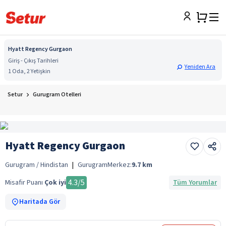
Hyatt Regency Gurgaon
Giriş - Çıkış Tarihleri
Yeniden Ara
1 Oda, 2 Yetişkin
Setur
Gurugram Otelleri
Hyatt Regency Gurgaon
Gurugram / Hindistan
|
Gurugram
Merkez:
9.7
km
4.3
/5
Misafir Puanı
Çok iyi
Tüm Yorumlar
Haritada Gör