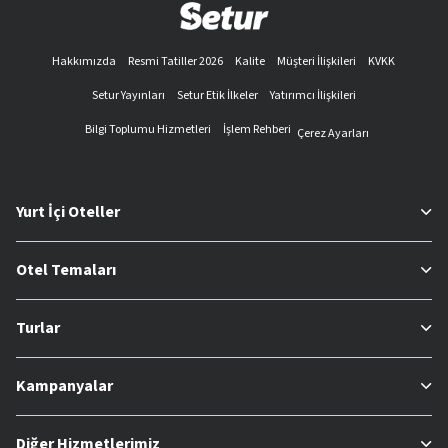
Hakkımızda
Resmi Tatiller 2026
Kalite
Müşteri İlişkileri
KVKK
Setur Yayınları
Setur Etik İlkeler
Yatırımcı İlişkileri
Bilgi Toplumu Hizmetleri
İşlem Rehberi
Çerez Ayarları
Yurt İçi Oteller
Otel Temaları
Turlar
Kampanyalar
Diğer Hizmetlerimiz