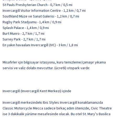
St Pauls Presbyterian Church - 0,7 km / 0,5 mi
Invercargill Visitor Information Centre - 1,2 km / 0,7 mi
Southland Müze ve Sanat Galerisi - 1,2 km / 0,7 mi
Rugby Park Stadyumu - 1,4 km / 0,9 mi
Splash Palace - 1,4 km / 0,9 mi
Burt Munro - 2,7 km / 1,7 mi
Surrey Park - 2,7 km / 1,7 mi
En yakın havaalanı Invercargill (IVC) - 3 km / 1,8 mi
Misafirler için bilgisayar istasyonu, kuru temizleme/çamaşır yıkama
servisi ve valiz dolabı mevcuttur. (ücretli) otopark vardır.
Invercargill (Invercargill Kent Merkezi) içinde
Invercargill merkezindeki Ibis Styles Invercargill konaklamanızda
Classic Motorcycle Mecca sadece birkaç adım ötenizde, Civic Theatre
ise 3 dakikalık yürüme mesafesinde olacak. Bu otel St. Mary’s Basilica