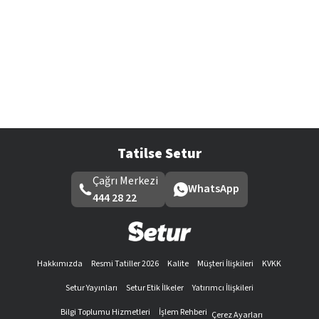
Tatilse Setur
Çağrı Merkezi
WhatsApp
444 28 22
Hakkımızda
Resmi Tatiller 2026
Kalite
Müşteri İlişkileri
KVKK
Setur Yayınları
Setur Etik İlkeler
Yatırımcı İlişkileri
Bilgi Toplumu Hizmetleri
İşlem Rehberi
Çerez Ayarları