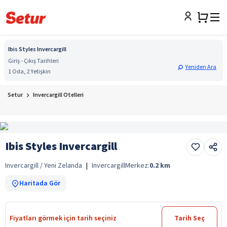
Ibis Styles Invercargill
Giriş - Çıkış Tarihleri
Yeniden Ara
1 Oda, 2 Yetişkin
Setur
Invercargill Otelleri
Ibis Styles Invercargill
Invercargill / Yeni Zelanda
|
Invercargill
Merkez:
0.2
km
Haritada Gör
Fiyatları görmek için tarih seçiniz
Tarih Seç