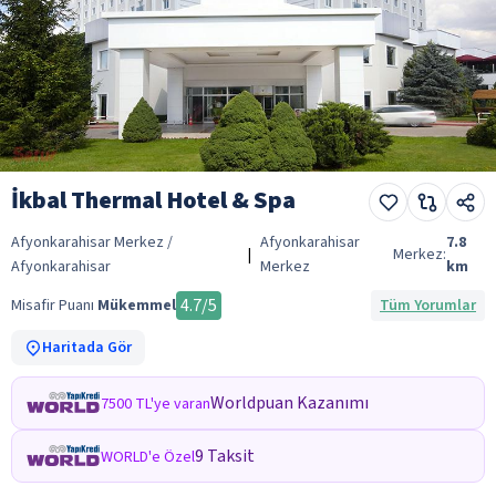
İkbal Thermal Hotel & Spa
Afyonkarahisar Merkez /
Afyonkarahisar
7.8
|
Merkez:
Afyonkarahisar
Merkez
km
4.7
/5
Misafir Puanı
Mükemmel
Tüm Yorumlar
Haritada Gör
Worldpuan Kazanımı
7500 TL'ye varan
9 Taksit
WORLD'e Özel