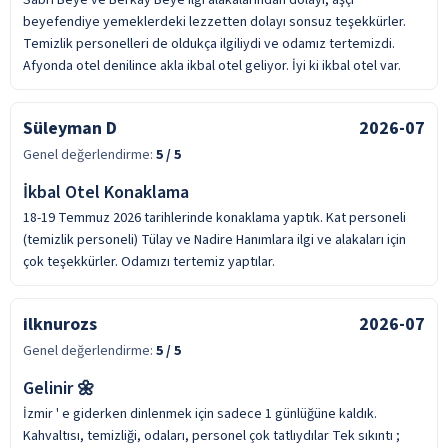
Sabri Beye ve Berkay Beye ilgi alakalarından dolayı, aşçı
beyefendiye yemeklerdeki lezzetten dolayı sonsuz teşekkürler.
Temizlik personelleri de oldukça ilgiliydi ve odamız tertemizdi.
Afyonda otel denilince akla ikbal otel geliyor. İyi ki ikbal otel var.
Süleyman D
2026-07
Genel değerlendirme:
5
/ 5
İkbal Otel Konaklama
18-19 Temmuz 2026 tarihlerinde konaklama yaptık. Kat personeli
(temizlik personeli) Tülay ve Nadire Hanımlara ilgi ve alakaları için
çok teşekkürler. Odamızı tertemiz yaptılar.
ilknurozs
2026-07
Genel değerlendirme:
5
/ 5
Gelinir 🌼
İzmir ' e giderken dinlenmek için sadece 1 günlüğüne kaldık.
Kahvaltısı, temizliği, odaları, personel çok tatlıydılar Tek sıkıntı ;