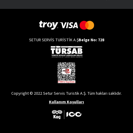
Spa Oteli
Tesisin spa merkezinde çeşitli
masajlar ve çamur terapisi
uygulamaları yer alır. Bu uygulamalar; menisküs, çevresel yüz felci,
boyun ve bel fıtıklarının yarattığı olumsuz etkilerin giderilmesi için
tercih edilebilir. Siz de İkbal Thermal Hotel & Spa’da konaklayarak
jakuzi ve masaj salonunda keyif yaparken kendinizi yenilenmiş
SETUR SERVİS TURİSTİK A.Ş
Belge No: 728
hissedebilirsiniz.
İkbal Thermal Hotel & Spa Ulaşımı Nasıldır?
Afyon otelleri
, önemli noktalara yakın konumları sayesindeTürkiye’nin
dört bir yanından ziyaretçi ağırlar. İkbal Thermal Hotel & Spa, 115.00
metrekarelik bir alan içerisinde yer alır. Dörtyol Mahallesi mevkinde
yer alan İkbal Thermal Hotel & Spa,
otogara 7 km mesafededir.
AyrıcaKütahya Zafer Havaalanı’na 49 km, Afyon merkeze ise 9 km
Copyright © 2022 Setur Servis Turistik A.Ş. Tüm hakları saklıdır.
uzaklıkta yer alır.
Kullanım Koşulları
İkbal Thermal Hotel & Spa Hangi Zamanlarda
Tercih Edilir?
İkbal Thermal Hotel & Spa, yaz ve kış aylarında konaklayabileceğiniz
bir tesistir. Otel, deneyimli ve profesyonel ekibi sayesinde
4 mevsim