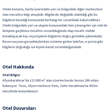
Türk Kahvesi
ile belirtilen özellikler ücretlidir.
Otelin konumu, harita üzerindeki yeri ve bölgedeki diğer merkezlere
olan mesafesi bilgi amaçlıdır. Bilgilerde değişiklik olabildiği gibi bu
bilgilerin kesinliği konusunda herhangi bir sorumluluk kabul edilmez.
Otelin bölgedeki yeri ve ulaşımı konusundaki tüm yönergeler için otel ile
iletişime geçilmesi misafirin sorumluluğunda olup misafir otelde
konaklayacak kişi veya kişilerin bilgilerini doğru girmekle yükümlüdür.
Rezervasyonu gerçekleştirirken sisteme girilen telefon, e-posta gibi
bilgilerin doğruluğu ise kişinin kendi sorumluluğundadır.
Otel Hakkında
Otel Bilgisi
Afyonkarahisar'da 115.000 m² alan üzerine kurulu tesisin 286 odası
bulunuyor. Tesis, Afyon merkeze 9 km, Zafer Havalimanı'na 49 km
mesafede konumlanıyor.
Otel Duyuruları