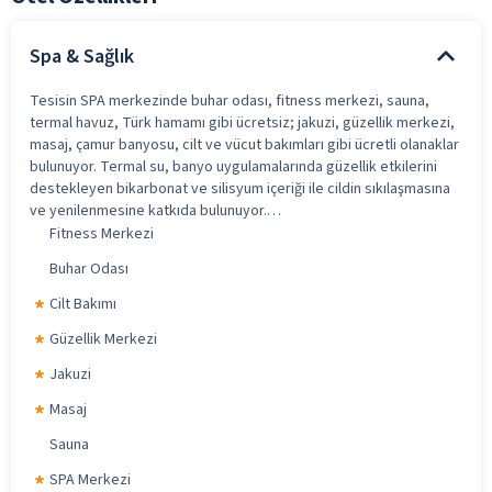
Spa & Sağlık
Tesisin SPA merkezinde buhar odası, fitness merkezi, sauna,
termal havuz, Türk hamamı gibi ücretsiz; jakuzi, güzellik merkezi,
masaj, çamur banyosu, cilt ve vücut bakımları gibi ücretli olanaklar
bulunuyor. Termal su, banyo uygulamalarında güzellik etkilerini
destekleyen bikarbonat ve silisyum içeriği ile cildin sıkılaşmasına
ve yenilenmesine katkıda bulunuyor.
Fitness Merkezi
Tesiste yaz–kış hizmet veren kapalı ve açık alanlarda; kadınlara
Buhar Odası
özel, erkeklere özel ve karma kullanım için ayrı ayrı düzenlenmiş
yüzme ve termal havuzlar bulunmaktadır.
Cilt Bakımı
Güzellik Merkezi
Kapalı alanda karma kullanım için kaydıraklı ve jakuzili yüzme
havuzu yer almakta olup su sıcaklığı yıl boyunca yaklaşık 30°C’dir.
Jakuzi
Ayrıca kadınlara özel jakuzili yüzme havuzu (30°C) ve kapalı çocuk
havuzu (36°C) mevcuttur.
Masaj
Sauna
Açık alanda karma kullanıma açık ısıtmalı yüzme ve çocuk havuzu
bulunmakta; bu havuzların su sıcaklığı yaz döneminde 26–27°C, kış
SPA Merkezi