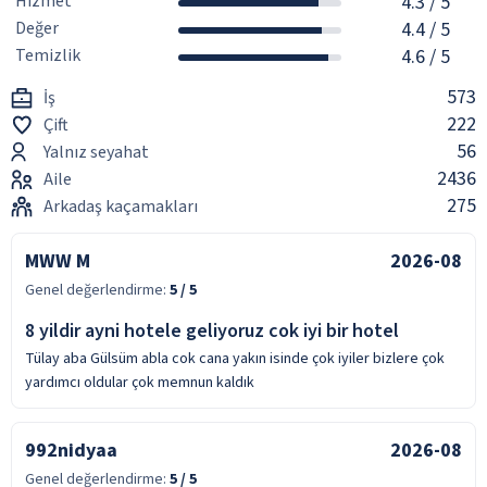
Hizmet
4.3
/ 5
Değer
4.4
/ 5
Temizlik
4.6
/ 5
573
İş
222
Çift
56
Yalnız seyahat
2436
Aile
275
Arkadaş kaçamakları
MWW M
2026-08
Genel değerlendirme:
5
/ 5
8 yildir ayni hotele geliyoruz cok iyi bir hotel
Tülay aba Gülsüm abla cok cana yakın isinde çok iyiler bizlere çok
yardımcı oldular çok memnun kaldık
992nidyaa
2026-08
Genel değerlendirme:
5
/ 5