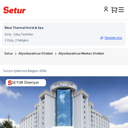
İkbal Thermal Hotel & Spa
Giriş - Çıkış Tarihleri
Yeniden Ara
1 Oda, 2 Yetişkin
Setur
Afyonkarahisar Otelleri
Afyonkarahisar Merkez Otelleri
Turizm İşletmesi Belgesi
:
6556
SETUR Öneriyor