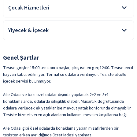
Kuaför (Karma)
1 adet kapalı çocuk havuzu
Bilardo
Çocuk Hizmetleri
1 adet bayan termal havuz
Market
Canlı Müzik
1 adet bay termal havuz
Tesiste 4-12 yaş arası çocuk misafirler için mini kulüp bulunuyor.
Otopark
1 adet bay hamam
Futbol
Çocuk Havuzu
1 adet bayan hamam
Yiyecek & İçecek
Toplantı Salonu
Langırt
Mini Kulüp
TV Odası
Yarım Pansiyon konaklamalarda; sabah ve akşam yemekleri
Masa Tenisi
Oyun Alanı
ile belirtilen özellikler ücretlidir.
dışında alınan tüm yiyecekler ücretli. Tesiste alınan tüm içecekler
Oyun Salonu
ücretli.
Oyun Bahçesi
Genel Şartlar
Su Kaydırağı
ile belirtilen özellikler ücretlidir.
07:00-10:00 Kahvaltı
Tesise girişler 15:00'ten sonra başlar, çıkış ise en geç 12:00. Tesise evcil
ile belirtilen özellikler ücretlidir.
16:00-17:00 Çay Saati
hayvan kabul edilmiyor. Termal su odalara verilmiyor. Tesiste alkollü
19:30-21:30 Akşam Yemeği
içecek servisi bulunmuyor.
**Akşam yemeği esnasında, misafirlere kişi başı 1
Aile Odası ve bazı özel odalar dışında yapılacak 2+2 ve 3+1
meşrubat(Kola, Fanta, Gazoz, Soda ve Fuse Tea) ücretsiz
Dondurma
konaklamalarda, odalarda sıkışıklık olabilir. Müsaitlik doğrultusunda
olarak servis edilecektir. Bardak ile servis edilecektir.
Restoran
odalara verilecek ek yataklar ise mevcut yatak konforunda olmayabilir.
**Saat 08.00-00.00 arasında, Lobi alanlarında misafirlere çay
Tesiste hizmet veren açık alanların kullanımı mevsim koşullarına bağlı.
ücretsiz olarak servis edilecektir.
Şişeli İçecekler
**
Tesiste alkol servisi bulunmuyor.
Taze Sıkılmış Meyve Suları
Aile Odası gibi özel odalarda konaklama yapan misafirlerden biri
tesisten erken ayrıldığında ücret iadesi yapılmaz.