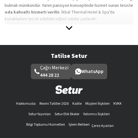
bulmak mümkündür. Yarım pansiyon konseptinde hizmet sunan tesiste
oda kahvaltı hizmeti verilir.
İkbal Thermal Hotel & Spa’da
konaklarken tercih edebileceğiniz odalar şunlardır:
Deluxe oda
Queen Suit
King Suit
Prenses Suit
Tatilse Setur
Connection Aile Odası
Penthouse Suit
Çağrı Merkezi
WhatsApp
444 28 22
Penthouse Spa Suit
İkbal termal otel iletişim kanallarını kullanarak otelde verilen hizmetler
ve odalar hakkında daha detaylı bilgiler edinebilirsiniz.
Hakkımızda
Resmi Tatiller 2026
Kalite
Müşteri İlişkileri
KVKK
İkbal Thermal Hotel & Spa Kimler Tarafından
Setur Yayınları
Setur Etik İlkeler
Yatırımcı İlişkileri
Tercih edilir?
İkbal Thermal Hotel & Spa, her yaştan ziyaretçiye hitap eder. Tesiste
Bilgi Toplumu Hizmetleri
İşlem Rehberi
Çerez Ayarları
sunulan çocuk kulübü, çocuk parkı ve çocuk havuzu hizmetleri küçük