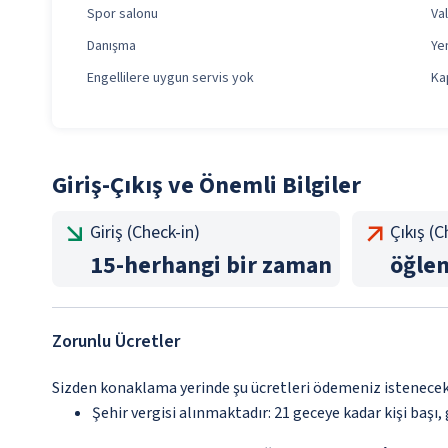
Spor salonu
Va
Danışma
Ye
Engellilere uygun servis yok
Ka
Giriş-Çıkış ve Önemli Bilgiler
Giriş (Check-in)
Çıkış (
15
-
herhangi bir zaman
öğle
Zorunlu Ücretler
Sizden konaklama yerinde şu ücretleri ödemeniz istenecektir
Şehir vergisi alınmaktadır: 21 geceye kadar kişi başı, g