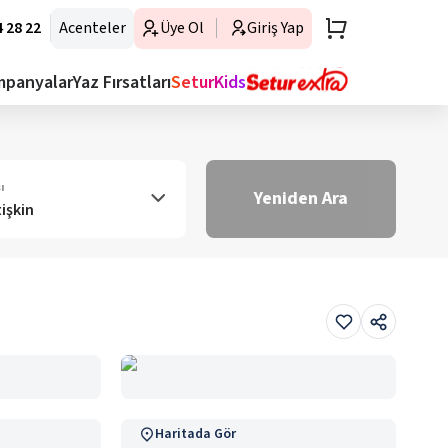
 28 22
Acenteler
Üye Ol
Giriş Yap
mpanyalar
Yaz Fırsatları
SeturKids
ı
Yeniden Ara
tişkin
Haritada Gör