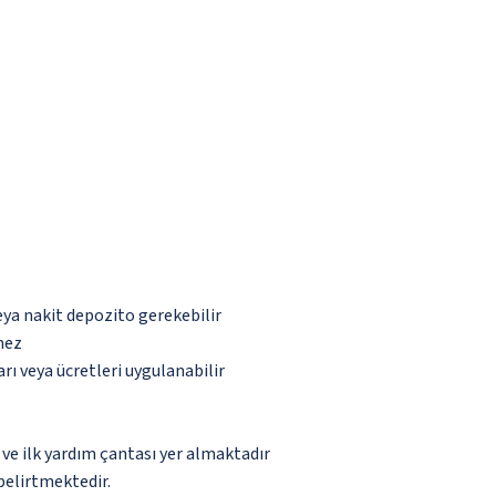
eya nakit depozito gerekebilir
mez
rı veya ücretleri uygulanabilir
e ilk yardım çantası yer almaktadır
belirtmektedir.