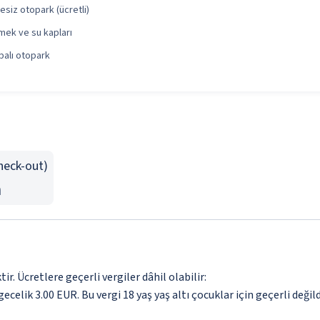
lesiz otopark (ücretli)
mek ve su kapları
palı otopark
Check-out)
n
. Ücretlere geçerli vergiler dâhil olabilir:
ecelik 3.00 EUR. Bu vergi 18 yaş yaş altı çocuklar için geçerli değild