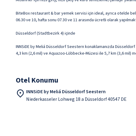
Misafirler için hızlı giriş, hızlı çıkış ve kuru temizleme/çamaşır yıkam
BiteBox restaurant & bar yemek servisi için ideal, ayrıca otelde bel
06.30 ve 10, hafta sonu 07.30 ve 11 arasında ücretli olarak yapılmakt
Düsseldorf (Stadtbezirk 4) içinde
INNSiDE by Meliá Düsseldorf Seestern konaklamanızda Düsseldorf (
4,3 km (2,6 mil) ve Aquazoo-Löbbecke-Müzesi ile 5,7 km (3,6 mil) 
Otel Konumu
INNSiDE by Meliá Düsseldorf Seestern
Niederkasseler Lohweg 18 a Düsseldorf 40547 DE