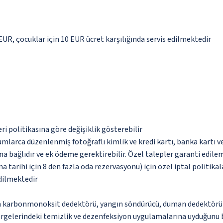
 EUR, çocuklar için 10 EUR ücret karşılığında servis edilmektedir
eri politikasına göre değişiklik gösterebilir
umlarca düzenlenmiş fotoğraflı kimlik ve kredi kartı, banka kartı v
na bağlıdır ve ek ödeme gerektirebilir. Özel talepler garanti edile
arihi için 8 den fazla oda rezervasyonu) için özel iptal politikala
edilmektedir
da karbonmonoksit dedektörü, yangın söndürücü, duman dedektörü v
ergelerindeki temizlik ve dezenfeksiyon uygulamalarına uyduğunu 