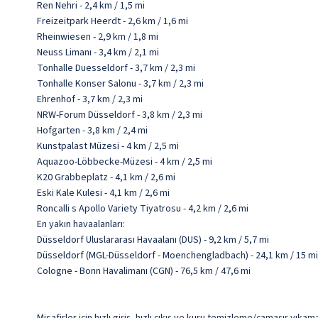
Ren Nehri - 2,4 km / 1,5 mi
Freizeitpark Heerdt - 2,6 km / 1,6 mi
Rheinwiesen - 2,9 km / 1,8 mi
Neuss Limanı - 3,4 km / 2,1 mi
Tonhalle Duesseldorf - 3,7 km / 2,3 mi
Tonhalle Konser Salonu - 3,7 km / 2,3 mi
Ehrenhof - 3,7 km / 2,3 mi
NRW-Forum Düsseldorf - 3,8 km / 2,3 mi
Hofgarten - 3,8 km / 2,4 mi
Kunstpalast Müzesi - 4 km / 2,5 mi
Aquazoo-Löbbecke-Müzesi - 4 km / 2,5 mi
K20 Grabbeplatz - 4,1 km / 2,6 mi
Eski Kale Kulesi - 4,1 km / 2,6 mi
Roncalli s Apollo Variety Tiyatrosu - 4,2 km / 2,6 mi
En yakın havaalanları:
Düsseldorf Uluslararası Havaalanı (DUS) - 9,2 km / 5,7 mi
Düsseldorf (MGL-Düsseldorf - Moenchengladbach) - 24,1 km / 15 mi
Cologne - Bonn Havalimanı (CGN) - 76,5 km / 47,6 mi