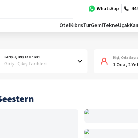
WhatsApp
444
Otel
Kıbrıs
Tur
Gemi
Tekne
Uçak
Ka
Giriş - Çıkış Tarihleri
Kişi, Oda Sayıs
Giriş - Çıkış Tarihleri
1 Oda, 2 Ye
Seestern