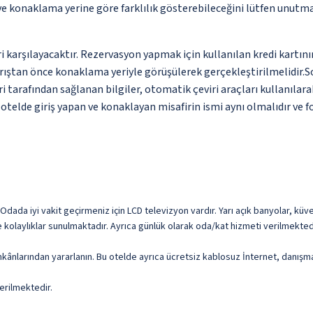
 ve konaklama yerine göre farklılık gösterebileceğini lütfen unutm
 karşılayacaktır. Rezervasyon yapmak için kullanılan kredi kartının 
rıştan önce konaklama yeriyle görüşülerek gerçekleştirilmelidir.Sor
tarafından sağlanan bilgiler, otomatik çeviri araçları kullanılarak
telde giriş yapan ve konaklayan misafirin ismi aynı olmalıdır ve fo
dada iyi vakit geçirmeniz için LCD televizyon vardır. Yarı açık banyolar, k
 kolaylıklar sunulmaktadır. Ayrıca günlük olarak oda/kat hizmeti verilmekted
mkânlarından yararlanın. Bu otelde ayrıca ücretsiz kablosuz İnternet, danış
erilmektedir.