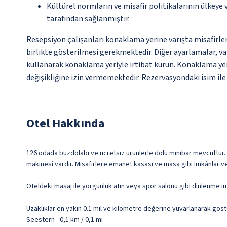
Kültürel normların ve misafir politikalarının ülkeye
tarafından sağlanmıştır.
Resepsiyon çalışanları konaklama yerine varışta misafirleri
birlikte gösterilmesi gerekmektedir. Diğer ayarlamalar, va
kullanarak konaklama yeriyle irtibat kurun. Konaklama yeri 
değişikliğine izin vermemektedir. Rezervasyondaki isim ile o
Otel Hakkında
126 odada buzdolabı ve ücretsiz ürünlerle dolu minibar mevcuttur. O
makinesi vardır. Misafirlere emanet kasası ve masa gibi imkânlar ve
Oteldeki masaj ile yorgunluk atın veya spor salonu gibi dinlenme i
Uzaklıklar en yakın 0.1 mil ve kilometre değerine yuvarlanarak göst
Seestern - 0,1 km / 0,1 mi