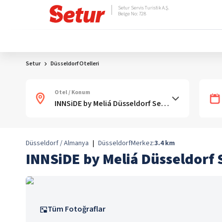
Setur Servis Turistik A.Ş.
Belge No: 728
Setur
Düsseldorf Otelleri
Otel / Konum
Düsseldorf / Almanya
|
Düsseldorf
Merkez:
3.4
km
INNSiDE by Meliá Düsseldorf 
Tüm Fotoğraflar