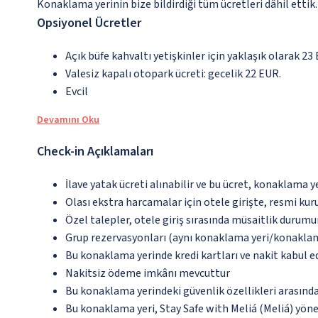
Konaklama yerinin bize bildirdiği tüm ücretleri dâhil ettik.
Opsiyonel Ücretler
Açık büfe kahvaltı yetişkinler için yaklaşık olarak 23
Valesiz kapalı otopark ücreti: gecelik 22 EUR.
Evcil
Devamını Oku
Check-in Açıklamaları
İlave yatak ücreti alınabilir ve bu ücret, konaklama y
Olası ekstra harcamalar için otele girişte, resmi kur
Özel talepler, otele giriş sırasında müsaitlik durumu
Grup rezervasyonları (aynı konaklama yeri/konaklama t
Bu konaklama yerinde kredi kartları ve nakit kabul 
Nakitsiz ödeme imkânı mevcuttur
Bu konaklama yerindeki güvenlik özellikleri arasın
Bu konaklama yeri, Stay Safe with Meliá (Meliá) yön