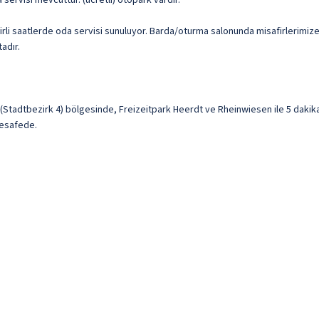
a servisi mevcuttur. (ücretli) otopark vardır.
irli saatlerde oda servisi sunuluyor. Barda/oturma salonunda misafirlerimize i
adır.
Stadtbezirk 4) bölgesinde, Freizeitpark Heerdt ve Rheinwiesen ile 5 dakik
mesafede.