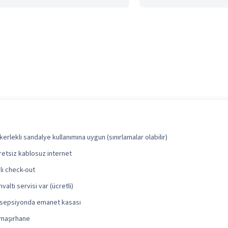
kerlekli sandalye kullanımına uygun (sınırlamalar olabilir)
retsiz kablosuz internet
zlı check-out
valtı servisi var (ücretli)
sepsiyonda emanet kasası
maşırhane