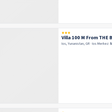
Villa 100 M From THE 
Ios, Yunanistan, GR
· Ios
Merkez:
5