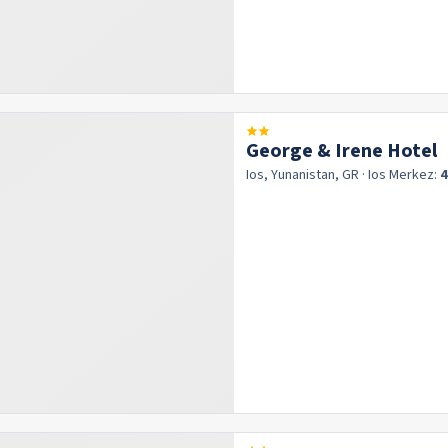
George & Irene Hotel
Ios, Yunanistan, GR
· Ios
Merkez:
4