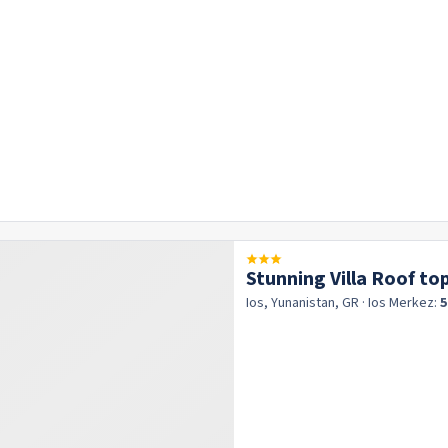
Stunning Villa Roof to
Ios, Yunanistan, GR
· Ios
Merkez:
5