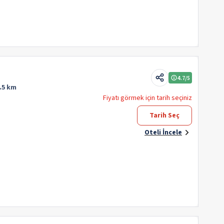
4.7
/5
.5 km
Fiyatı görmek için tarih seçiniz
Tarih Seç
Oteli İncele