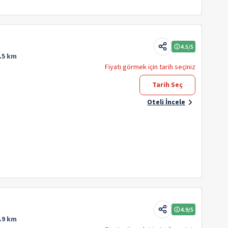
4.5
/5
.5 km
Fiyatı görmek için tarih seçiniz
Tarih Seç
Oteli İncele
4.9
/5
.9 km