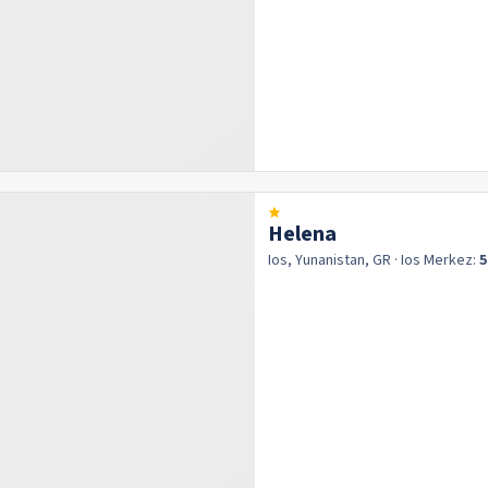
Helena
Ios, Yunanistan, GR
· Ios
Merkez:
5