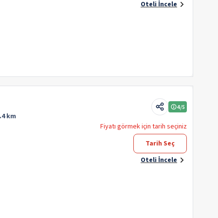
Oteli İncele
4
/5
.4 km
Fiyatı görmek için tarih seçiniz
Tarih Seç
Oteli İncele