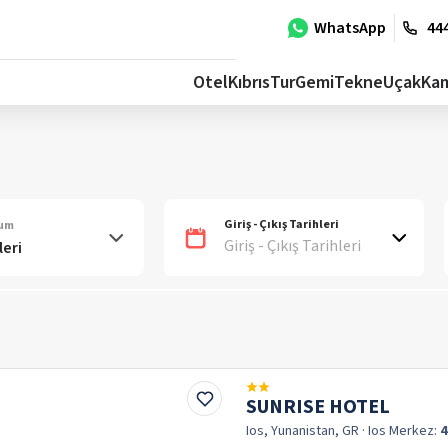
WhatsApp
444
Otel
Kıbrıs
Tur
Gemi
Tekne
Uçak
Ka
Giriş - Çıkış Tarihleri
num
Giriş - Çıkış Tarihleri
SUNRISE HOTEL
Ios, Yunanistan, GR
· Ios
Merkez:
4