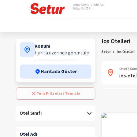
Setur Servis Turistik A.Ş.
Belge No: 728
Ios Otelleri
Konum
Setur
Ios Otelleri
Harita üzerinde görüntüle
Otel / Ko
Haritada Göster
Tüm Filtreleri Temizle
Otel Sınıfı
Otel Adı