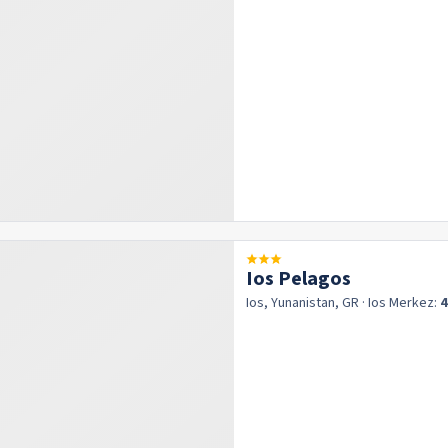
Ios Pelagos
Ios, Yunanistan, GR
· Ios
Merkez:
4