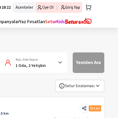
 28 22
Acenteler
Üye Ol
Giriş Yap
mpanyalar
Yaz Fırsatları
SeturKids
Kişi, Oda Sayısı
Yeniden Ara
1 Oda, 2 Yetişkin
Setur Sıralaması
3.8
/5
.5 km